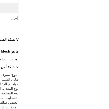
إبراز:
V شبكة الحماية السياج ألواح الشبكة المطاطية RAL6005 الأخضر
ما هو V Mesh الحراسة الأمنية؟
لوحات السياج V Mesh هي مكونات لا تتجزأ من أنظمة السياج V Mesh ، وتتميز بنمط سلكي فريد على
V شبكة أمن السياج وصف
النوع: سيوف ا
مكان المنشأ: 
مواد الإطار: ا
نوع المعدن: ال
نوع المعالجة 
التشطيب: ملفو
العنصر: سلك 
المادة: سلك/أ