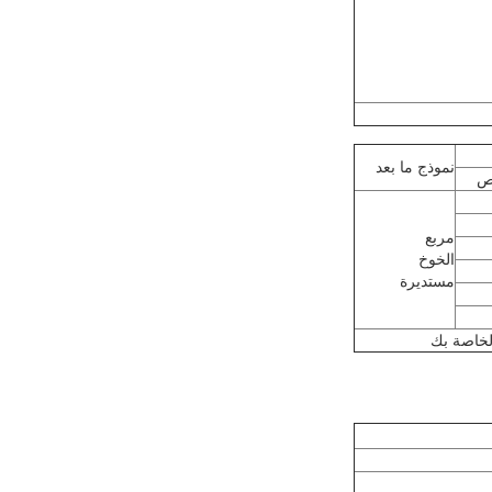
نموذج ما بعد
ص
مربع
الخوخ
مستديرة