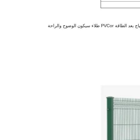
هذا النمط لوحة السياج باستخدام سلك الفولاذ منخفض الكربون عالية الجودة لحام. سطح السياج بعد الطاقة PVCor طلاء سيكون الوضوح والراحة