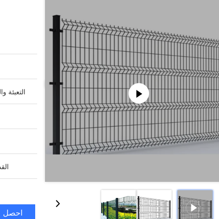
التعبئة وا
القد
احصل ع