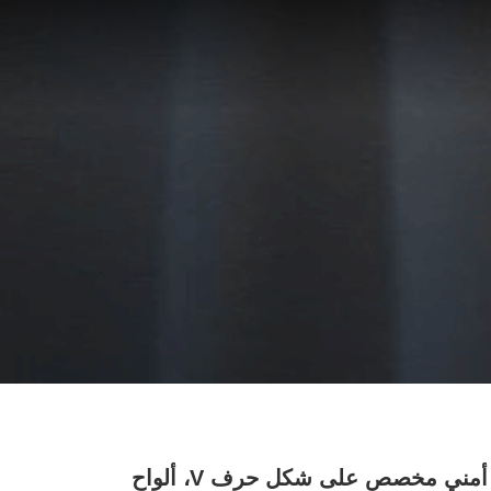
شبك أمني مخصص على شكل حرف V، ألواح