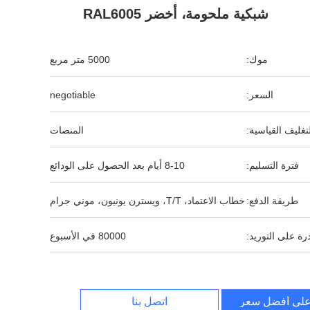
شبكية ملحومة، أخضر RAL6005
موك:
5000 متر مربع
السعر:
negotiable
لتغليف القياسية:
المنصات
فترة التسليم:
8-10 أيام بعد الحصول على الودائع
طريقة الدفع:
خطاب الاعتماد، T/T، ويسترن يونيون، موني جرام
رة على التوريد:
80000 في الأسبوع
لى أفضل سعر
اتصل بنا