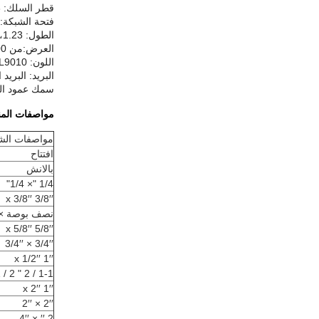
قطر السلك: 3-6mm
فتحة الشبكة: 50*100mm، 50*150mm، 50*200mm، 100*100mm، 100*200mm، 
الطول: 1.03m،1.23 متر1.53م1.83م2.03م2.23 متر، الخ
العرض:من 1000ملم إلى 3000ملم
اللون: RAL6005، RAL9005، RAL9010، يمكن أن يجعل اللون الآخر كما مثير للاهتمام الخاص بك.
البريد: البريد المربع:50*50,60*60,80*80,40*80ملم،100*100ملم؛البريد الدائري:5
سمك عمود السياج:.0
مواصفات المن
مواصفات الشب
افتتاح
بالانش
1/4 "× 1/4"
3/8′′ x 3/8′′
نصف بوصة ×
5/8′′ x 5/8′′
3/4′′ × 3/4′′
1′′ x 1/2′′
1-1 / 2 " x 1-1 / 2 "
1′′ x 2′′
2′′ × 2′′
2 ′′ × 4′′