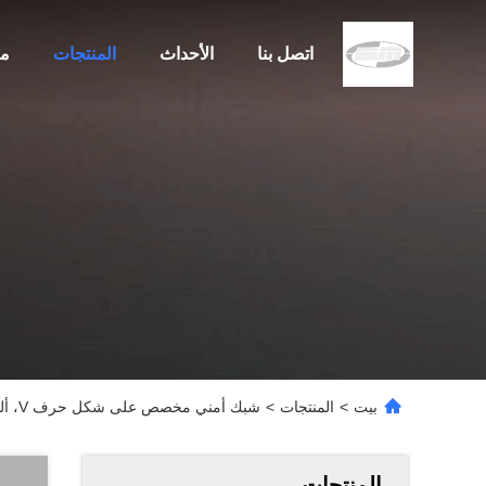
اتصل بنا
الأحداث
المنتجات
مع
بيت
>
المنتجات
>
شبك أمني مخصص على شكل حرف V، ألواح شبكية ملحومة، أخضر RAL6005
المنتجات