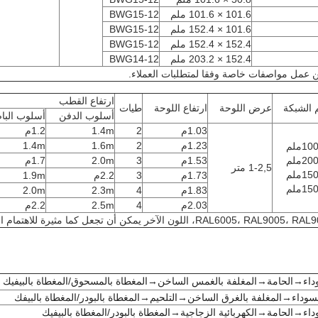
101.6 × 101.6 ملم
BWG15-12
101.6 × 152.4 ملم
BWG15-12
152.4 × 152.4 ملم
BWG15-12
152.4 × 203.2 ملم
BWG14-12
 عمل مواصفات خاصة وفقا لمتطلبات العملاء.
ارتفاع القطب
الشبكة
عرض اللوحة
ارتفاع اللوحة
طيات
أسلوب الدفن
أسلوب البا
1.03م
2
1.4m
1.2م
1.23م
2
1.6m
1.4m
1.53م
3
2.0m
1.7م
1-2,5 متر
1.73م
3
2.2م
1.9m
1.83م
4
2.3m
2.0m
2.03م
4
2.5m
2.2م
RAL6005، RAL900، اللون الآخر يمكن أن تجعل كما مثيرة للاهتمام الخاصة بك
داء
→الحامة→المغلفة بالغمس الساخن→المغطاة بالمسحوق/المغطاة بالبيفيك
لسوداء→المغلفة بالغرق الساخن→التلحيم→المغطاة بالبودر/المغطاة بالبيفك
داء
→الحامة→الكهربائية الزجاجية→المغطاة بالبودر/المغطاة بالبيفيك