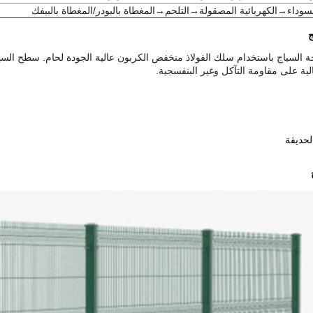
لسوداء→الكهربائية المصقولة→التلحم→المغطاة بالبودر/المغطاة بالبيفك
ج
الية على مقاومة التآكل وغير البنفسجية.