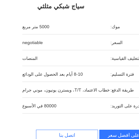
سياج شبكي مثلثي
موك:
5000 متر مربع
السعر:
negotiable
لتغليف القياسية:
المنصات
فترة التسليم:
8-10 أيام بعد الحصول على الودائع
طريقة الدفع:
خطاب الاعتماد، T/T، ويسترن يونيون، موني جرام
رة على التوريد:
80000 في الأسبوع
لى أفضل سعر
اتصل بنا