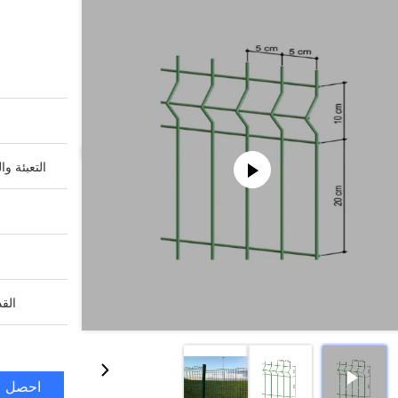
التعبئة وا
القد
احصل ع