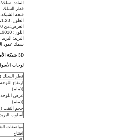
المادة: سلك/أ
قطر السلك: 3-6mm
فتحة الشبكة: 50*100mm، 50*150mm، 50*200mm، 100*100mm، 100*200mm، 
الطول: 1.03m،1.23 متر1.53م1.83م2.03م2.23 متر، الخ
العرض:من 1000ملم إلى 3000ملم
اللون: RAL6005، RAL9005، RAL9010، يمكن أن يجعل اللون الآخر كما مثير للاهتمام الخاص بك.
البريد: البريد المربع:50*50,60*60,80*80,40*80ملم،100*100ملم؛البريد الدائري:5
سمك عمود السياج:.0
3D شبكة الأمن السياج
لوحات الأسوار
قطر السلك ((
ارتفاع اللوحة
((ملم)
عرض اللوحة
((ملم)
حجم الثقب ((
أسلوب البريد
مواصفات الشب
افتتاح
بالانش