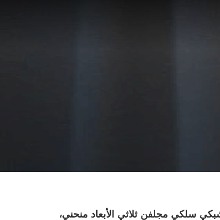
كي سلكي مجلفن ثلاثي الأبعاد منحني،