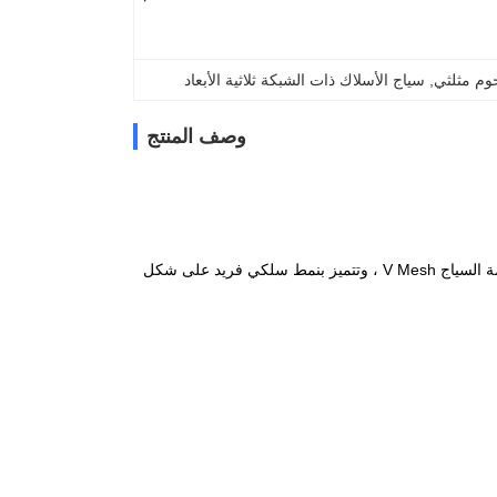
م مثلثي
, 
سياج الأسلاك ذات الشبكة ثلاثية الأبعاد
وصف المنتج
لوحات السياج 3D Mesh ، والتي تسمى أيضًا V Mesh Fence ، هي مكونات لا تتجزأ من أنظمة السياج V Mesh ، وتتميز بنمط سلكي فريد على شكل