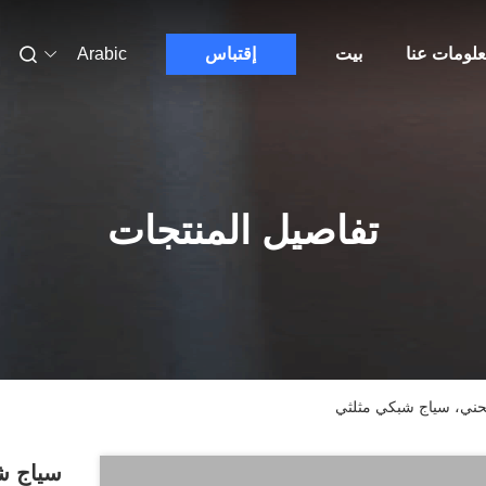
لومات عنا
بيت
إقتباس
Arabic
تفاصيل المنتجات
حني، سياج شبكي مثلثي
سياج شب