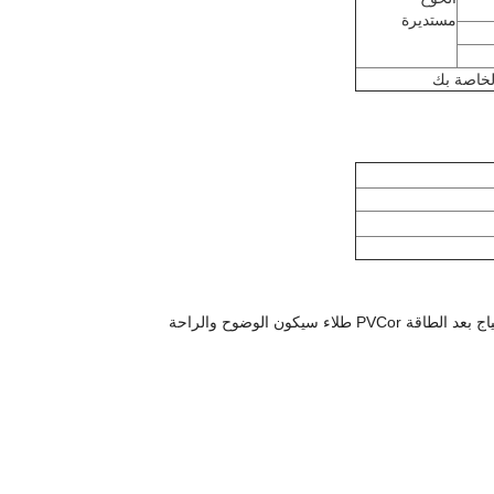
مستديرة
هذا النمط لوحة السياج باستخدام سلك الفولاذ منخفض الكربون عالية الجودة لحام. سطح السياج بعد الطاقة PVCor طلاء سيكون الوضوح والراحة