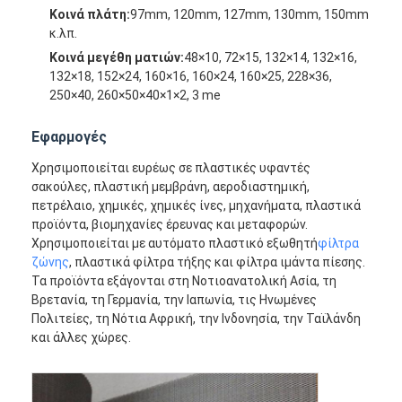
Κοινά πλάτη:
97mm, 120mm, 127mm, 130mm, 150mm
Γύρος εργοστασίων
κ.λπ.
Ποιοτικός έλεγχος
Κοινά μεγέθη ματιών:
48×10, 72×15, 132×14, 132×16,
132×18, 152×24, 160×16, 160×24, 160×25, 228×36,
250×40, 260×50×40×1×2, 3 me
επαφή
Νέα
Εφαρμογές
Χρησιμοποιείται ευρέως σε πλαστικές υφαντές
Μιλήστε τώρα.
σακούλες, πλαστική μεμβράνη, αεροδιαστημική,
πετρέλαιο, χημικές, χημικές ίνες, μηχανήματα, πλαστικά
προϊόντα, βιομηχανίες έρευνας και μεταφορών.
Χρησιμοποιείται με αυτόματο πλαστικό εξωθητή
φίλτρα
Χάλυβα από ανοξείδωτο χάλυβα
ζώνης
, πλαστικά φίλτρα τήξης και φίλτρα ιμάντα πίεσης.
Τα προϊόντα εξάγονται στη Νοτιοανατολική Ασία, τη
οθόνη φίλτρου εξωθητήρα
Βρετανία, τη Γερμανία, την Ιαπωνία, τις Ηνωμένες
Πολιτείες, τη Νότια Αφρική, την Ινδονησία, την Ταϊλάνδη
Συσκευή οθόνης εκχύλισης
και άλλες χώρες.
Πλέγμα σχοινιών καλωδίων