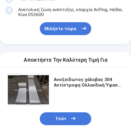
Ανατολική ζώνη ανάπτυξης, επαρχία AnPing, HeBei,
Κίνα 053600
Μιλήστε τώρα.
Αποκτήστε Την Καλύτερη Τιμή Για
Ανοξείδωτος χάλυβας 304
Αντίστροφη Ολλανδική Ύφασμα
Ύφασμα 152x24 Διχτυωτό
φίλτρο με πλάτος 97mm για
φιλτράρισμα
Τσάτ