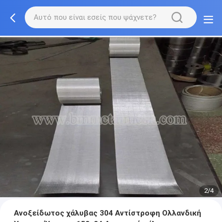
2/4
Ανοξείδωτος χάλυβας 304 Αντίστροφη Ολλανδική