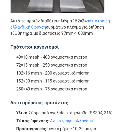
Αυτό το προϊόν διαθέτει πλέγμα 152×24
αντίστροφη
ολλανδική ύφανση
συρμάτινο πλέγμα για διήθηση
εξωθητήρα, με διαστάσεις 97mm×1000mm.
Πρότυποι κανονισμοί
48×10 mesh - 400 ονομαστικά micron
72×15 mesh - 250 ονομαστικά micron
132×16 mesh - 200 ονομαστικά micron
152×30 mesh - 115 ονομαστικό micron
250×40 mesh - 75 ονομαστικά micron
Αρχική Σελίδα
Λεπτομέρειες προϊόντος
Προϊόντα
Υλικό:
Σύρμα από ανοξείδωτο χάλυβα (SS304, 316)
Τύπος ύφανσης:
Αντίστροφα ολλανδικά
Σχετικά με εμάς
Προδιαγραφές:
Γενικό μήκος 10-20 μέτρα