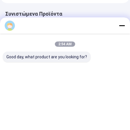
Συνιστώμενα Προϊόντα
2:54 AM
Good day, what product are you looking for?
Φίλτρα οθόνης
50M Συνεχή ταινία
308Mmx50M
extruder υφασμένου
φιλτραρίσματος
συνεχές φίλτ
μετάλλου από
από χαλκό
ζώνης για την
ανοξείδωτο χάλυβα
επενδυμένο χάλυβα
ακρόαση πλασ
σε SUS304, 316,
για την παραγωγή
και καουτσού
Καλύτερη τιμή
Καλύτερη τιμή
Καλύτερη 
316L με 5-600 μm
πλαστικών
και Plain Weave
εξορυκτών
Dutch Weave
Αρχική
Περίπου
επαφή
Desktop
Σελίδα
εμείς
Site
Sitemap
Πολιτική απορρήτου
Ποιότητα
Χάλυβα από ανοξείδωτο χάλυβα
Κίνα