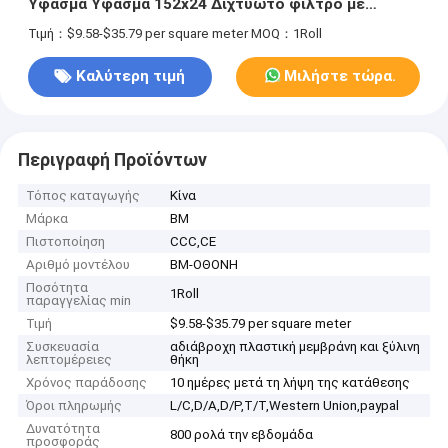
Ύφασμα Ύφασμα 152x24 Διχτυωτό φίλτρο με
πλάτος 97mm για φιλτράρισμα
Τιμή：$9.58-$35.79 per square meter
MOQ：1Roll
Καλύτερη τιμή
Μιλήστε τώρα.
Περιγραφή Προϊόντων
Τόπος καταγωγής
Κίνα
Μάρκα
BM
Πιστοποίηση
CCC,CE
Αριθμό μοντέλου
BM-ΟΘΟΝΗ
Ποσότητα
1Roll
παραγγελίας min
Τιμή
$9.58-$35.79 per square meter
Συσκευασία
αδιάβροχη πλαστική μεμβράνη και ξύλινη
λεπτομέρειες
θήκη
Χρόνος παράδοσης
10 ημέρες μετά τη λήψη της κατάθεσης
Όροι πληρωμής
L/C,D/A,D/P,T/T,Western Union,paypal
Δυνατότητα
800 ρολά την εβδομάδα
προσφοράς