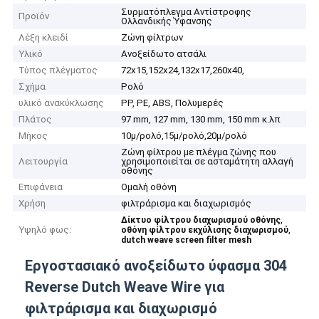
Συρματόπλεγμα Αντίστροφης
Προϊόν
Ολλανδικής Ύφανσης
Λέξη κλειδί
Ζώνη φίλτρων
Υλικό
Ανοξείδωτο ατσάλι
Τύπος πλέγματος
72x15,152x24,132x17,260x40,
Σχήμα
Ρολό
υλικό ανακύκλωσης
PP, PE, ABS, Πολυμερές
Πλάτος
97 mm, 127 mm, 130 mm, 150 mm κ.λπ
Μήκος
10μ/ρολό,15μ/ρολό,20μ/ρολό
Ζώνη φίλτρου με πλέγμα ζώνης που
Λειτουργία
χρησιμοποιείται σε ασταμάτητη αλλαγή
οθόνης
Επιφάνεια
Ομαλή οθόνη
Χρήση
φιλτράρισμα και διαχωρισμός
,
Δίκτυο φίλτρου διαχωρισμού οθόνης
Υψηλό φως:
,
οθόνη φίλτρου εκχύλισης διαχωρισμού
dutch weave screen filter mesh
Εργοστασιακό ανοξείδωτο ύφασμα 304
Reverse Dutch Weave Wire για
φιλτράρισμα και διαχωρισμό