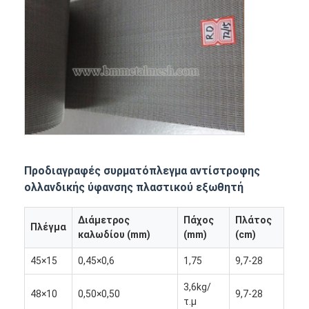
Φράχτης παδέλ
Πλεκτό συρμάτινο πλέγμα
Κουτί από πέτρα
Αρχιτεκτονικό μεταλλικό πλέγμα
Οθόνη μυγών αλυσίδων αργιλίου
Φίλτρο οθόνης Johnson
Προδιαγραφές συρματόπλεγμα αντίστροφης
ολλανδικής ύφανσης πλαστικού εξωθητή
φράκτης πλέγματος μετάλλων
Διάμετρος
Πάχος
Πλάτος
Διχτυωτή Κυψέλη Μελισσών
Πλέγμα
καλωδίου (mm)
(mm)
(cm)
45×15
0,45×0,6
1,75
9,7-28
3,6kg/
48×10
0,50×0,50
9,7-28
τ.μ