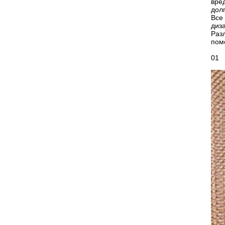
вред
дол
Все
диз
Раз
пом
01