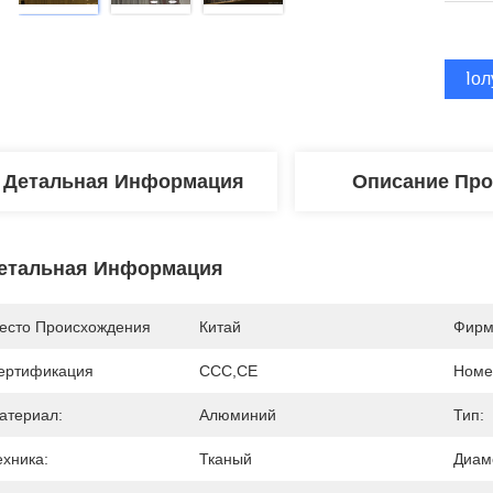
Пол
Детальная Информация
Описание Про
етальная Информация
есто Происхождения
Китай
Фирм
ертификация
CCC,CE
Номе
атериал:
Алюминий
Тип:
ехника:
Тканый
Диам