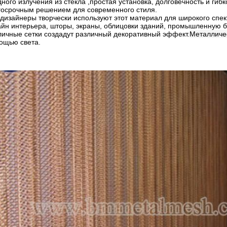
ного излучения из стекла ,простая установка, долговечность и гиб
госрочным решением для современного стиля.
 дизайнеры творчески используют этот материал для широкого спе
айн интерьера, шторы, экраны, облицовки зданий, промышленную 
личные сетки создадут различный декоративный эффект.
Металличе
ощью света.