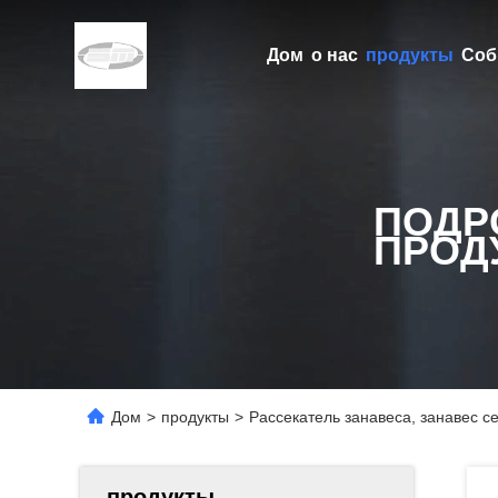
Дом
о нас
продукты
Соб
ПОДР
ПРОД
Дом
>
продукты
>
Рассекатель занавеса, занавес с
продукты