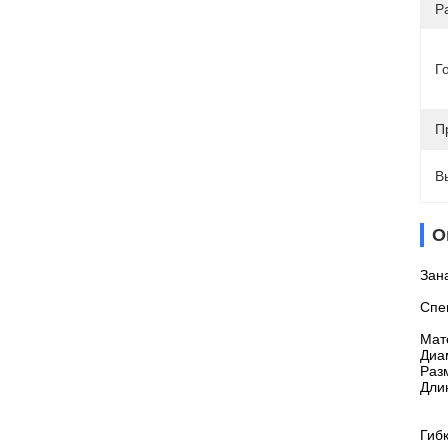
Р
Г
П
В
О
Зан
Спе
Мат
Диа
Раз
Дли
Гиб