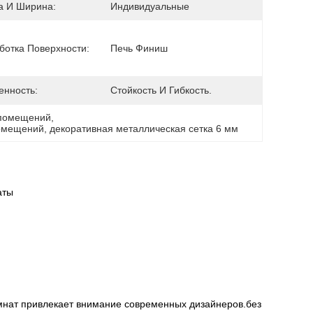
а И Ширина:
Индивидуальные
ботка Поверхности:
Печь Финиш
енность:
Стойкость И Гибкость.
 помещений
, 
помещений
, 
декоративная металлическая сетка 6 мм
аты
омнат привлекает внимание современных дизайнеров.без