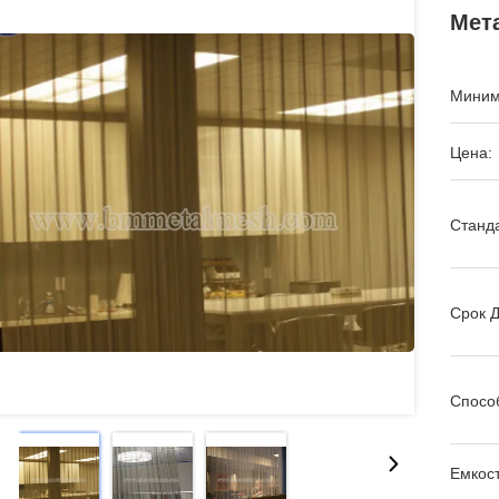
Мет
Миним
Цена:
Станда
Срок Д
Спосо
Емкост