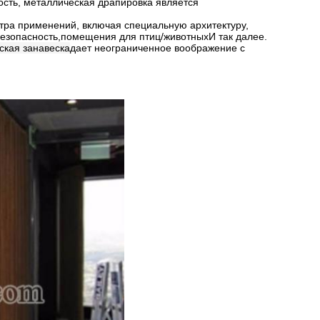
кость, металлическая драпировка является
ктра применений, включая специальную архитектуру,
безопасность,помещения для птиц/животныхИ так далее.
ская занавеска
дает неограниченное воображение с