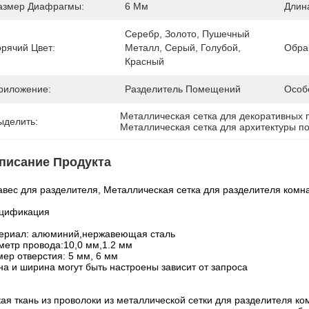
азмер Диафрагмы:
6 Мм
Длин
Серебр, Золото, Пушечный 
орячий Цвет:
Металл, Серый, Голубой, 
Обра
Красный
риложение:
Разделитель Помещений
Особ
Металлическая сетка для декоративных
ыделить:
Металлическая сетка для архитектуры 
писание Продукта
авес для разделителя, Металлическая сетка для разделителя комн
цификация
ериал: алюминий,нержавеющая сталь
метр провода:10,0 мм,1.2 мм
мер отверстия: 5 мм, 6 мм
на и ширина могут быть настроены зависит от запроса
кая ткань из проволоки из металлической сетки для разделителя к