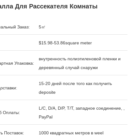
алла Для Рассекателя Комнаты
альный Заказ:
5㎡
$15.98-53.86square meter
внутренность полиэтиленовой пленки и
ртная Упаковка:
деревянный случай снаружи
15-20 дней после того как получить
оставки:
deposite
L/C, D/A, D/P, T/T, западное соединение, ,
б Оплаты:
PayPal
ь Поставок:
1000 квадратных метров в weel