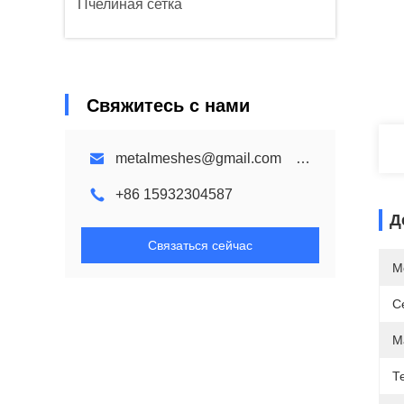
Пчелиная сетка
Свяжитесь с нами
metalmeshes@gmail.com karen@bmmetalmesh.com
+86 15932304587
Д
Связаться сейчас
М
С
М
Т