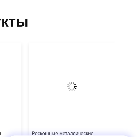
укты
я
Роскошные металлические