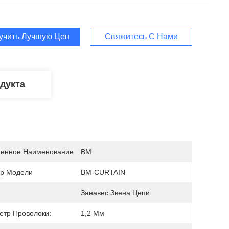
учить Лучшую Цену
Свяжитесь С Нами
дукта
енное Наименование
BM
р Модели
BM-CURTAIN
Занавес Звена Цепи
етр Проволоки:
1,2 Мм