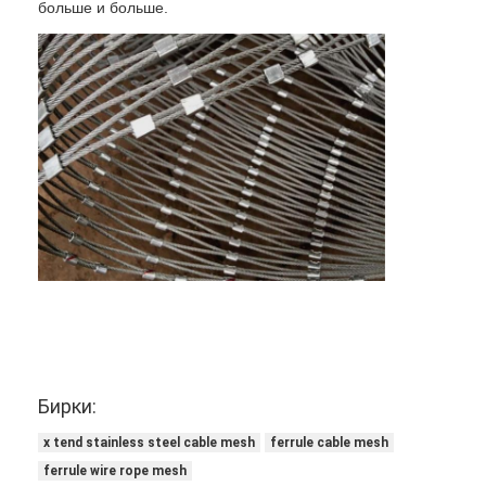
больше и больше.
Площадь для паделя
Трикотажная сетка
Корзина из габиона
Архитектурная металлическая сетка
Алюминиевый цепной экран мухы
Сетчатый фильтр Джонсона
загородка сетки металла
Пчелиная сетка
Бирки:
x tend stainless steel cable mesh
ferrule cable mesh
ferrule wire rope mesh