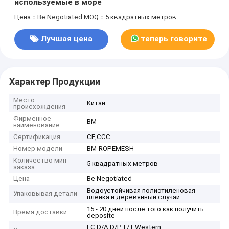
используемые в море
Цена：Be Negotiated
MOQ：5 квадратных метров
Лучшая цена
теперь говорите
Характер Продукции
Место
Китай
происхождения
Фирменное
BM
наименование
Сертификация
CE,CCC
Номер модели
BM-ROPEMESH
Количество мин
5 квадратных метров
заказа
Цена
Be Negotiated
Водоустойчивая полиэтиленовая
Упаковывая детали
пленка и деревянный случай
15 - 20 дней после того как получить
Время доставки
deposite
LC,D/A,D/P,T/T,Western