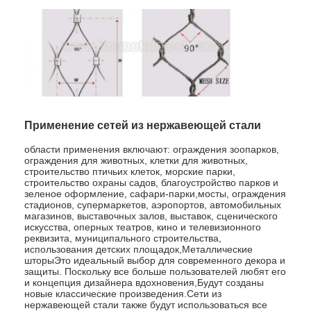
Наша фабрика
контроль качества
контактные данные
Новости
Применение сетей из нержавеющей стали
теперь говорите
области применения включают: ограждения зоопарков,
ограждения для животных, клетки для животных,
строительство птичьих клеток, морские парки,
строительство охраны садов, благоустройство парков и
зеленое оформление, сафари-парки,мосты, ограждения
Нержавеющая сталь X Tend Mesh
стадионов, супермаркетов, аэропортов, автомобильных
магазинов, выставочных залов, выставок, сценического
искусства, оперных театров, кино и телевизионного
экструдерный фильтрующий экран
реквизита, муниципального строительства,
использования детских площадок,Металлические
Пакет экрана штрангпресса
шторыЭто идеальный выбор для современного декора и
защиты. Поскольку все больше пользователей любят его
и концепция дизайнера вдохновения,Будут созданы
Сетка веревочки провода
новые классические произведения.Сети из
нержавеющей стали также будут использоваться все