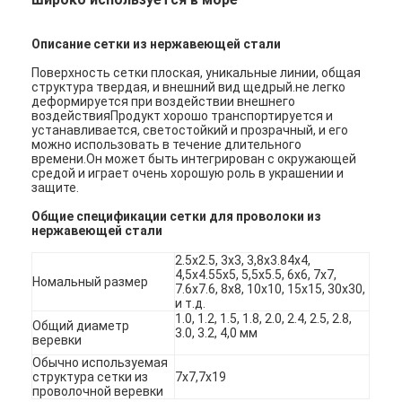
Описание сетки из нержавеющей стали
Поверхность сетки плоская, уникальные линии, общая
структура твердая, и внешний вид щедрый.не легко
деформируется при воздействии внешнего
воздействияПродукт хорошо транспортируется и
устанавливается, светостойкий и прозрачный, и его
можно использовать в течение длительного
времени.Он может быть интегрирован с окружающей
средой и играет очень хорошую роль в украшении и
защите.
Общие спецификации сетки для проволоки из
нержавеющей стали
2.5х2.5, 3х3, 3,8х3.84х4,
4,5х4.55х5, 5,5х5.5, 6х6, 7х7,
Номальный размер
7.6х7.6, 8x8, 10x10, 15x15, 30x30,
и т.д.
1.0, 1.2, 1.5, 1.8, 2.0, 2.4, 2.5, 2.8,
Общий диаметр
3.0, 3.2, 4,0 мм
веревки
Обычно используемая
структура сетки из
7х7,7х19
проволочной веревки