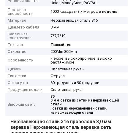
Условия оплаты
Union,MoneyGram,PAYPAL
Поставка
1000 квадратных метров в неделю
способности
Материал
Нержавеющая сталь 316
Диаметр кабеля
8 мм
Кабельная
7*7,7*19
конструкция
Техника
Тканый тип
Открытие
200Mm 300Mm
Flexibe, высокопрочное, высоко
Особенность
растяжимое
Дизайн
Сплетенная рука -
Тип сетки
Ферула
Сетка угол
60 градусов и 90 градусов
Продукция подачи
Сплетенная рука -
,
80
0 мм сетка из сетки из нержавеющей
Высокий свет:
стали
,
,
сетки из нержавеющей стали
из нержавеющей стали
Нержавеющая сталь 316 проволока 8,0 мм
веревка Нержавеющая сталь веревка сеть
широко используется в море