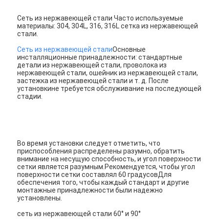
Сеть из нержавеющей стали Часто используемые
материалы: 304, 304L, 316, 316L сетка из нержавеющей
стали.
Сеть из нержавеющей стали
Основные
инсталляционные принадлежности: стандартные
детали из нержавеющей стали, проволока из
нержавеющей стали, ошейник из нержавеющей стали,
застежка из нержавеющей стали и т. д. После
установкине требуется обслуживание на последующей
стадии.
Во время установки следует отметить, что
приспособления распределены разумно, обратить
внимание на несущую способность, и угол поверхности
Главная страница
сетки является разумным.Рекомендуется, чтобы угол
поверхности сетки составлял 60 градусовДля
обеспечения того, чтобы каждый стандарт и другие
Продукция
монтажные принадлежности были надежно
установлены.
О Компании
сеть из нержавеющей стали 60° и 90°