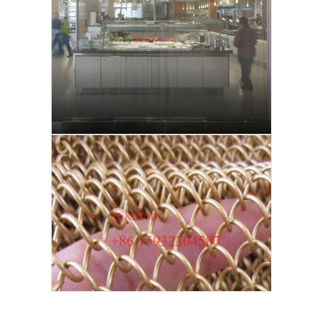
Visita a la fábrica
Control de Calidad
Contacto
noticias
Chatea Ahora
Malla X Tend de Acero Inoxidable
pantalla de filtro para extrusora
Paquete de la pantalla del extrusor
Malla de la cuerda de alambre