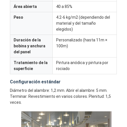
Área abierta
40 a 85%
Peso
4.2-6 kg/m2 (dependiendo del
material y del tamaño
elegidos)
Duración de la
Personalizado (hasta 11m ×
bobina y anchura
100m)
del panel
Tratamiento de la
Pintura anódica y pintura por
superficie
rociado
Configuración estándar
Diámetro del alambre: 1,2 mm. Abrir el alambre: 5 mm.
Inicio
Terminar: Revestimiento en varios colores. Plenitud: 1,5
veces.
Productos
Sobre nosotros