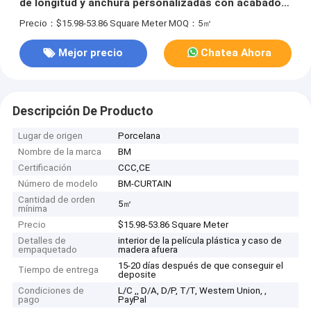
de longitud y anchura personalizadas con acabado
de horneado y material SS304 SS316
Precio：$15.98-53.86 Square Meter
MOQ：5㎡
Mejor precio
Chatea Ahora
Descripción De Producto
Lugar de origen
Porcelana
Nombre de la marca
BM
Certificación
CCC,CE
Número de modelo
BM-CURTAIN
Cantidad de orden
5㎡
mínima
Precio
$15.98-53.86 Square Meter
Detalles de
interior de la película plástica y caso de
empaquetado
madera afuera
15-20 días después de que conseguir el
Tiempo de entrega
deposite
Condiciones de
L/C ,, D/A, D/P, T/T, Western Union, ,
pago
PayPal