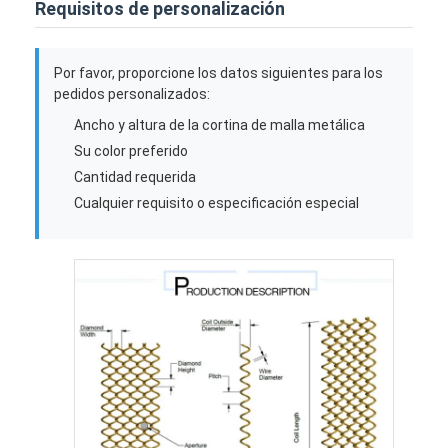
Requisitos de personalización
Recinto de la cancha de padel
Malla de alambre tejido
Por favor, proporcione los datos siguientes para los
pedidos personalizados:
Cesta de gavión de piedra
Ancho y altura de la cortina de malla metálica
Malla de metal arquitectónico
Su color preferido
Cantidad requerida
Pantalla de cadena de aluminio de la mosca
Cualquier requisito o especificación especial
Filtro de pantalla de Johnson
cerca de la malla metálica
Colmena de Malla