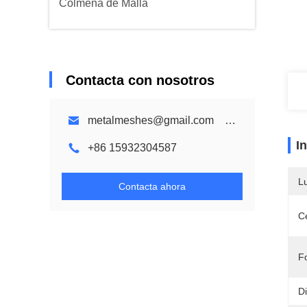
Colmena de Malla
Contacta con nosotros
metalmeshes@gmail.com karen@bmmetalmesh.com
I
+86 15932304587
L
Contacta ahora
Ce
F
D