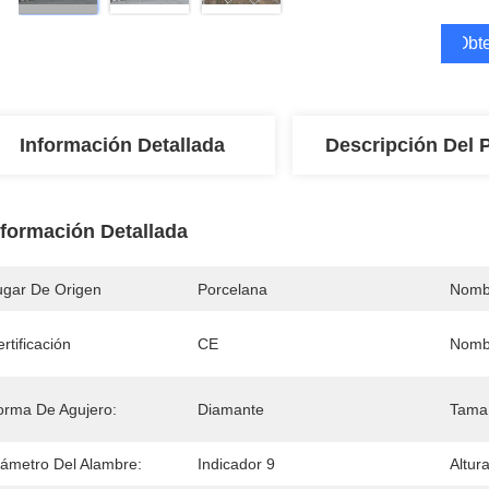
Obte
Información Detallada
Descripción Del 
nformación Detallada
ugar De Origen
Porcelana
Nomb
rtificación
CE
Nomb
orma De Agujero:
Diamante
Tamañ
iámetro Del Alambre:
Indicador 9
Altur