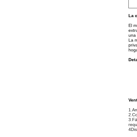
La 
El m
extr
una 
La m
priv
hoga
Deta
Ven
1.An
2.Co
3.Fá
requ
4Dis