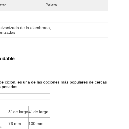
te:
Paleta
alvanizada de la alambrada
, 
anizadas
xidable
e ciclón, es una de las opciones más populares de cercas
s pesadas.
3" de largo
4" de largo.
76 mm
100 mm
s.