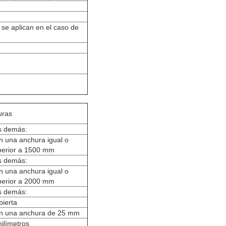
se aplican en el caso de
uras
s demás:
n una anchura igual o
perior a 1500 mm
s demás:
n una anchura igual o
perior a 2000 mm
s demás:
bierta
n una anchura de 25 mm
ilímetros