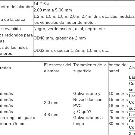
14 #-6 #
metro del alambre
2.00 mm a 5.00 mm
1.2m, 1,5m, 1,8m, 2,0m, 2,4m, 3m, etc. Las medidas 
ra de la cerca
los vehículos de motor de motor.
r revestido
Negro, verde oscuro, azul, negro, etc.
os redondos para
OD48 mm, grosor de 2 mm
cas
s de los rieles
OD32mm, espesor 1,2mm, 1,5mm, etc.
riores
El espesor del
Tratamiento de la
Ancho del
 redes
Alt
alambre
superficie
panel
La
Co
su
 demás:
Galvanizado y
10 metros
La
 demás:
Revestidos con
15 metros
Co
2.0 mm
 demás:
PVC
18 metros
su
-
 demás:
¿ O qué?
20 metros
4.8 mm
La
na longitud igual o
Galvanizados a
25 metros
Cu
erior a 75 mm
fuego
30 metros
Co
3 m