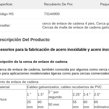
perficie:
Recubierto De Pvc
Paque
ódigo HS:
73144900
cerco de enlace de cadena 4 pies
, 
Cerca g
saltar:
Cercas de malla de enlace de cadena galv
escripción Del Producto
esorios para la fabricación de acero inoxidable y acero ino
cripción de la cerca de enlace de cadena
erca de enlace de cadena, también conocida por algunos como cerca d
o para aplicaciones residenciales ligeras como para cercas comerciale
into de enlace de cadena
aterial
Cables galvanizados, cables recubiertos de PVC
2 " por
1 "
1.5"
2.25"
2.4 "
2.5"
segundo
tura
25
40
55
60
65
50 mm
mm
mm
mm
mm
milímetro