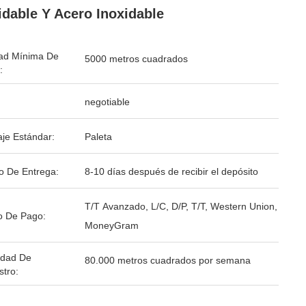
idable Y Acero Inoxidable
ad Mínima De
5000 metros cuadrados
:
negotiable
je Estándar:
Paleta
o De Entrega:
8-10 días después de recibir el depósito
T/T Avanzado, L/C, D/P, T/T, Western Union,
o De Pago:
MoneyGram
idad De
80.000 metros cuadrados por semana
stro: