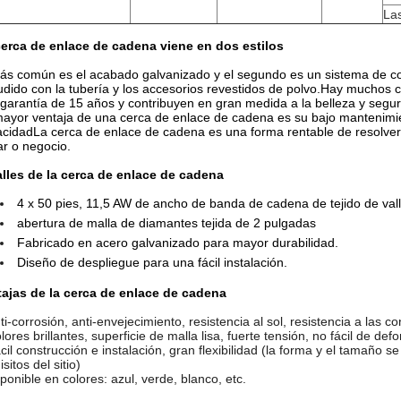
La
cerca de enlace de cadena viene en dos estilos
ás común es el acabado galvanizado y el segundo es un sistema de colo
udido con la tubería y los accesorios revestidos de polvo.Hay muchos 
garantía de 15 años y contribuyen en gran medida a la belleza y segu
ayor ventaja de una cerca de enlace de cadena es su bajo mantenimien
acidadLa cerca de enlace de cadena es una forma rentable de resolve
r o negocio.
lles de la cerca de enlace de cadena
4 x 50 pies, 11,5 AW de ancho de banda de cadena de tejido de val
abertura de malla de diamantes tejida de 2 pulgadas
Fabricado en acero galvanizado para mayor durabilidad.
Diseño de despliegue para una fácil instalación.
tajas de la cerca de enlace de cadena
ti-corrosión, anti-envejecimiento, resistencia al sol, resistencia a las c
lores brillantes, superficie de malla lisa, fuerte tensión, no fácil de d
cil construcción e instalación, gran flexibilidad (la forma y el tamaño
isitos del sitio)
ponible en colores: azul, verde, blanco, etc.