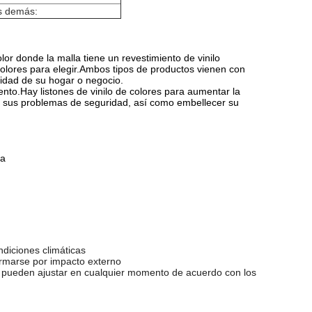
s demás:
r donde la malla tiene un revestimiento de vinilo
colores para elegir.Ambos tipos de productos vienen con
ridad de su hogar o negocio.
to.Hay listones de vinilo de colores para aumentar la
r sus problemas de seguridad, así como embellecer su
la
ondiciones climáticas
eformarse por impacto externo
 se pueden ajustar en cualquier momento de acuerdo con los