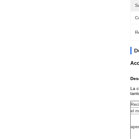
Su
C
Re
D
Acc
Des
La c
tant
Rec
el m
aper