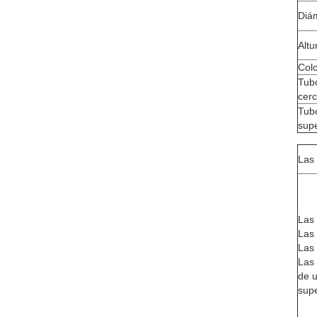
Diá
Altu
Colo
Tub
cer
Tubo
supe
Las
Las
Las
Las
Las
de u
sup