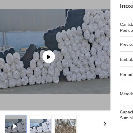
Inox
Cantid
Pedido
Precio:
Embala
Períod
Métod
Capac
Sumini