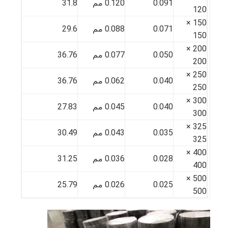
0.091
0.120 مم
31.8
120
جولة في المعمل
150 ×
0.071
0.088 مم
29.6
ضبط الجودة
150
200 ×
0.050
0.077 مم
36.76
اتصل بنا
200
250 ×
أخبار
0.040
0.062 مم
36.76
250
الدردشة الآن
300 ×
0.040
0.045 مم
27.83
300
325 ×
0.035
0.043 مم
30.49
325
الفولاذ المقاوم للصدأ X Tend Mesh
400 ×
0.028
0.036 مم
31.25
400
شاشة مرشح البثق
500 ×
0.025
0.026 مم
25.79
حزمة شاشة الطارد
500
شبكة حبل الأسلاك