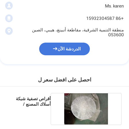
Ms. karen
+86 15932304587
منطقة التنمية الشرقية، مقاطعة أنبينغ، هيبي، الصين
053600
الدردشة الآن
احصل على افضل سعر ل
أقراص تصفية شبكة
أسلاك المصنع /
شاشة الطارد