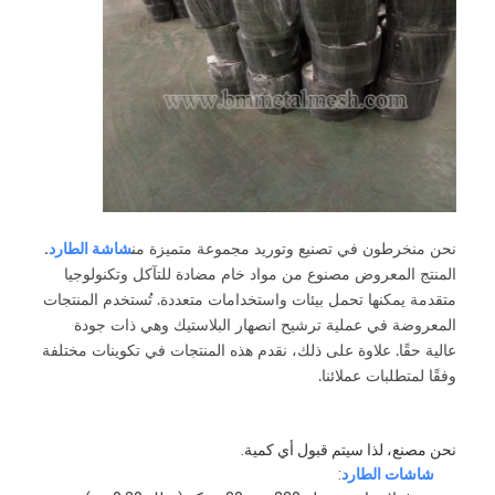
سياج ملعب الباديل
شبكة سلكية محبوكة
سلة غابيون الحجر
شبكة معدنية معمارية
شاشة ذبابة سلسلة الألومنيوم
شاشة الطارد
.
نحن منخرطون في تصنيع وتوريد مجموعة متميزة من
فلتر جونسون سكرين
المنتج المعروض مصنوع من مواد خام مضادة للتآكل وتكنولوجيا
متقدمة يمكنها تحمل بيئات واستخدامات متعددة. تُستخدم المنتجات
سياج شبكي معدني
المعروضة في عملية ترشيح انصهار البلاستيك وهي ذات جودة
عالية حقًا. علاوة على ذلك، نقدم هذه المنتجات في تكوينات مختلفة
خلية نحل شبكية
وفقًا لمتطلبات عملائنا.
نحن مصنع، لذا سيتم قبول أي كمية.
شاشات الطارد
: