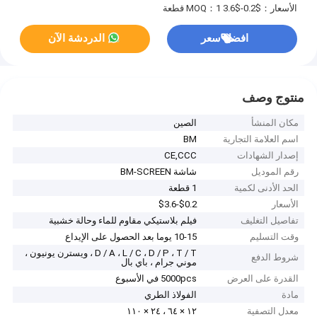
الأسعار：$0.2-$3.6
MOQ：1 قطعة
افضل سعر
الدردشة الآن
منتوج وصف
مكان المنشأ
الصين
اسم العلامة التجارية
BM
إصدار الشهادات
CE,CCC
رقم الموديل
شاشة BM-SCREEN
الحد الأدنى لكمية
1 قطعة
الأسعار
$0.2-$3.6
تفاصيل التغليف
فيلم بلاستيكي مقاوم للماء وحالة خشبية
وقت التسليم
10-15 يوما بعد الحصول على الإيداع
D / A ، L / C ، D / P ، T / T ، ويسترن يونيون ،
شروط الدفع
موني جرام ، باي بال
القدرة على العرض
5000pcs في الأسبوع
مادة
الفولاذ الطري
معدل التصفية
١٢ × ٦٤ ، ٢٤ × ​​١١٠