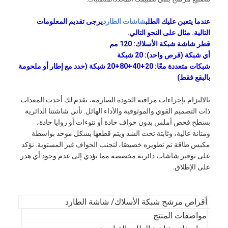
عندما يتعين عليك الطلب
شاشات الطارد
يرجى تقديم المعلومات
التالية. مثال على النحو التالي.
قطر شاشة شبكة الأسلاك: 120 مم
أي شبكة (قرص واحد): 20 شبكة
شبكات متعددة معًا: 20+40+80+20 شبكة (حدد مع إطار أو ملحومة
بالبقع فقط)
بالالتزام بإجراءات مراقبة الجودة الصارمة، نقدم لك أحدث المعدات
ذات التصميم القوي والموثوقية والأداء الهائل. تأتي شاشتنا الدائرية
بسطح فحص أملس بدون حواف حادة أو نتوءات أو زوايا حادة،
ومتانة عالية، وثابتة تحت الشد ويتم قطعها بشكل موحد بواسطة
مكبس طاقة تم تطويره خصيصًا، لتجنب الحواف غير المستوية. نؤكد
على توفير شاشات دائرية مخصصة مما يؤدي إلى عدم وجود أي هدر
على الإطلاق.
أقراص مرشح شبكة الأسلاك/ شاشة الطارد
مواصفات المنتج