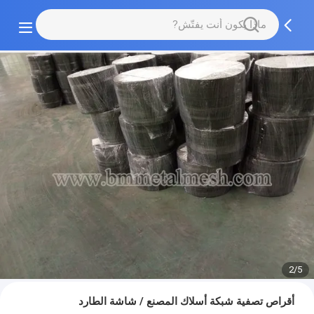
2/5
أقراص تصفية شبكة أسلاك المصنع / شاشة الطارد