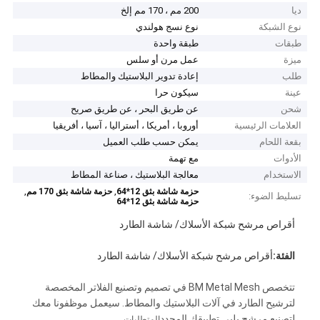
ديا
200 مم ، 170 مم إلخ
نوع الشبكة
نوع نسج هولندي
طبقات
طبقة واحدة
ميزة
عمل مرن أو سلس
طلب
إعادة تدوير البلاستيك والمطاط
عينة
سيكون حرا
شحن
عن طريق البحر ، عن طريق صريح
العلامات الرئيسية
أوروبا ، أمريكا ، أستراليا ، آسيا ، أفريقيا
بقعة اللحام
يمكن حسب طلب العميل
الأدوات
مع تهمة
الاستخدام
معالجة البلاستيك ، صناعة المطاط
,
,
حزمة شاشة بثق 12*64
حزمة شاشة بثق 170 مم
تسليط الضوء:
حزمة شاشة بثق 12*64
أقراص مرشح شبكة الأسلاك/ شاشة الطارد
الفئة:
أقراص مرشح شبكة الأسلاك/ شاشة الطارد
تتخصص BM Metal Mesh في تصميم وتصنيع الفلاتر المخصصة
لترشيح الطارد في آلات البلاستيك والمطاط. سيعمل موظفونا معك
لتصنيع مرشح يلبي تطبيقك المحدد
المتطلبات.