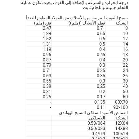
درجة الحرارة والسرعة بالإضافة إلى القوة ، بحيث تكون عملية
اللحام جميلة واللحام ثابت.
نسيج الثقوب المربعة من الأسلاك من الفولاذ المقاوم للصدأ
الشبكة
قطر الأسلاك ((ملم))
فتح (ملم)
2.47
0.71
8
1.89
0.65
10
1.52
0.6
12
1.31
0.5
14
1.19
0.4
16
0.96
0.45
18
0.87
0.4
20
0.79
0.3
22
0.71
0.35
24
0.63
0.35
26
0.55
0.3
30
0.39
0.25
40
0.31
0.2
50
0.25
0.17
60
-
0.135
80X70
-
0.11
100×90
القماش الأسود السلكي النسيج الهولندي
الشبكة
اللاسلكي.
0.58/064
12X64
0.50/033
14X88
0.4/0.3
14×100
0.4/0.3
18×100