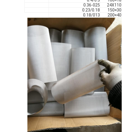
0.36-025
24X110
0.23/0.18
30×150
0.18/013
40×200
منزل
المنتجات
حول بنا