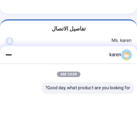
سياج ملعب الباديل
شبكة سلكية محبوكة
تفاصيل الاتصال
سلة غابيون الحجر
Ms. karen
شبكة معدنية معمارية
+86 15932304587
karen
شاشة ذبابة سلسلة الألومنيوم
منطقة التنمية الشرقية، مقاطعة أنبينغ، هيبي، الصين
053600
فلتر جونسون سكرين
10:09 AM
الدردشة الآن
سياج شبكي معدني
Good day, what product are you looking for?
خلية نحل شبكية
احصل على افضل سعر ل
أنبوب فلتر المبثق