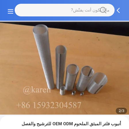
2/3
أنبوب فلتر المبثق الملحوم OEM ODM للترشيح والفصل