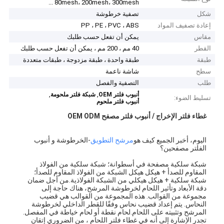
80mesh، 200mesh، 300mesh ...
شكل
تصفية خرطوشة
إعادة تصفيف المواد
PP ، PE ، PVC ، ABS
مقاس
يمكن أن تفعل حسب طلبك
القطر
40 مم ، 200 مم ، يمكن أن تفعل حسب طلبك
طبقة
طبقة واحدة ، طبقة مزدوجة ، طبقات متعددة
سطح
شاشة ناعمة
طلب
التصفية والفصل
,
,
أنبوب فلتر OEM
شبكة فلتر ملحومة
تسليط الضوء:
أنبوب فلتر ملحوم
غطاء فلتر الإخراج / أنبوب فلتر مصفح OEM ODM
اليوم، أخبر الجميع كيف هو
مرشح التطويق
-الخرطوشة و أنبوب
الفلتر مصفحين؟
شبكة سلكية مصفحة في أسطوانة؛ شبكة سلكية من الفولاذ
المقاوم للصدأ + هيكل هيكل الشبكة من الفولاذ المقاوم للصدأ؛
شبكة سلكية + هيكل هيكلي من الشبكة الفولاذية.من أجل ضمان
دقة الأبعاد وتأثير اللحام لخرطوشة المرشح، هناك حاجة إلى
مجموعة من القوالب. هذه المجموعة من القوالب هي قضيب
النحاس. يتم إعداد قضيب نحاس وفقًا للقطر الداخلي لخرطوشة
المرشح وتثبيته على اللحام.لحام نقطة أو لحام خياطة في المفصل.
تجدر الإشارة إلى أنه في غطاء فلتر اللحام ، من الضروري إتقان