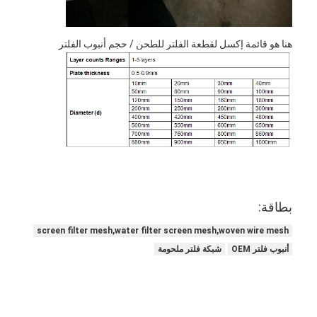
جولة في المعمل
هنا هو قائمة إكسل لقطعة الفلتر للطحن / حجم أنبوب الفلتر
ضبط الجودة
اتصل بنا
أخبار
الدردشة الآن
الفولاذ المقاوم للصدأ X Tend Mesh
بطاقة:
screen filter mesh,water filter screen mesh,woven wire mesh
شاشة مرشح البثق
أنبوب فلتر OEM
شبكة فلتر ملحومة
حزمة شاشة الطارد
شبكة حبل الأسلاك