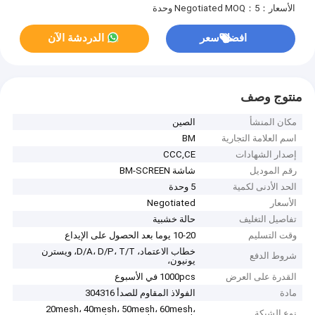
الأسعار：Negotiated
MOQ：5 وحدة
افضل سعر
الدردشة الآن
منتوج وصف
مكان المنشأ
الصين
اسم العلامة التجارية
BM
إصدار الشهادات
CCC,CE
رقم الموديل
شاشة BM-SCREEN
الحد الأدنى لكمية
5 وحدة
الأسعار
Negotiated
تفاصيل التغليف
حالة خشبية
وقت التسليم
10-20 يوما بعد الحصول على الإيداع
خطاب الاعتماد، D/A، D/P، T/T، ويسترن
شروط الدفع
يونيون،
القدرة على العرض
1000pcs في الأسبوع
مادة
الفولاذ المقاوم للصدأ 304316
20mesh، 40mesh، 50mesh، 60mesh،
نوع الشبكة