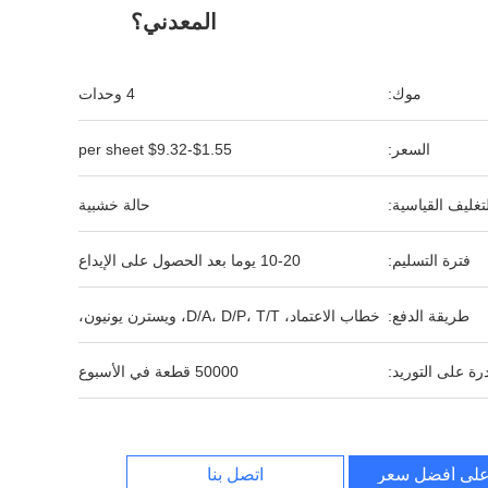
المعدني؟
موك:
4 وحدات
السعر:
$1.55-$9.32 per sheet
لتغليف القياسية:
حالة خشبية
فترة التسليم:
10-20 يوما بعد الحصول على الإيداع
طريقة الدفع:
خطاب الاعتماد، D/A، D/P، T/T، ويسترن يونيون،
رة على التوريد:
50000 قطعة في الأسبوع
لى أفضل سعر
اتصل بنا