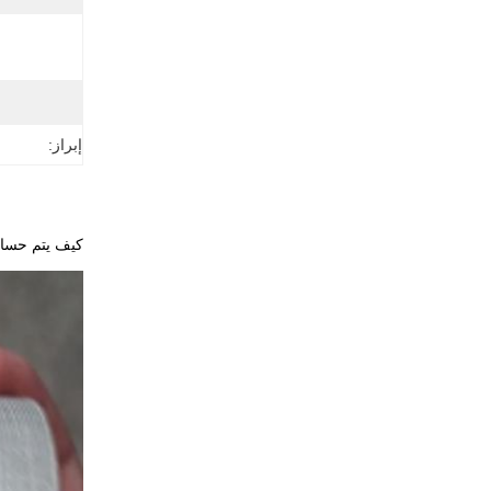
إبراز:
كيف يتم حسا