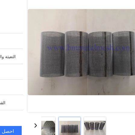
التعبئة وا
القد
احصل ع