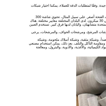
. وفقًا لمتطلبات الدقة للعملاء، يمكننا اختيار شبكات
عدد الشبكات هو عدد الشبكات، وهو عدد الخلايا لكل بوصة مربعة. كلما زاد حجم الشبكة، كانت الفتحة أصغر. على سبيل المثال، تحتوي شاشة 300
لها حجم مسام يبلغ حوالي 30 ميكرون. لدى البلدان المختلفة معايير مختلفة. هناك
المتحدة متشابهتان، واليابان لديها فرق كبير. تستخدم الصين
رطوشات المرشح، ومرشحات الحواف، والمرشحات، يرجى
فولاذ المقاوم للصدأ، وشبكة مثقبة، وشبكة أسلاك ملحومة، وشبكة
ة ومقاومة التآكل والتلف. بعد ذلك، يمكن استخدام مصنعي
لكيميائية، والأغذية، والأدوية، والبترول، ومعالجة