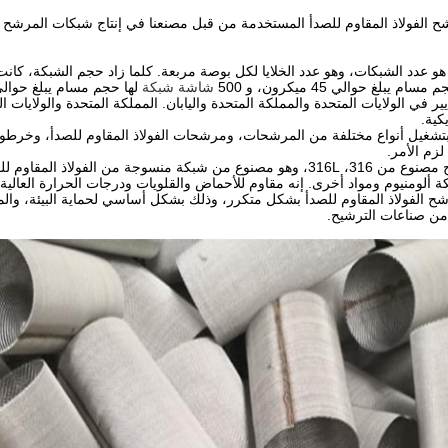
الفولاذ المقاوم للصدأ المستخدمة من قبل مصنعنا في إنتاج شبكات المرشح جيدة
يبلغ حوالي 45 ميكرون، و 500
شاشة شبكة
عايير في الولايات المتحدة والمملكة المتحدة واليابان. المملكة المتحدة والولايات 
كية.
بتشغيل أنواع مختلفة من المرشحات، ومرشحات الفولاذ المقاوم للصدأ، وخ
 لزم الأمر.
أنبوب المرشح مصنوع من 316، 316L، وهو مصنوع من شبكة منسوجة من ال
 ألومنيوم ومواد أخرى. إنه مقاوم للأحماض والقلويات ودرجات الحرارة العالي
لفولاذ المقاوم للصدأ بشكل متكرر، وذلك بشكل أساسي لحماية البيئة، والمواد ا
 من صناعات الترشيح.