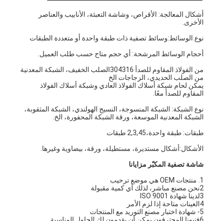
أشكال المعالجة: الأقراص، وشاشة التعبئة، الأنابيب والعناصر
الأخرى.
نوع الوسائط:وسائط تصفية ذات طبقة واحدة أو متعددة الطبقات
أحجام الوسائط المرشحة: أي حجم متاح حسب طلب العميل.
من الفولاذ المقاوم للصدأ 304316الصلب الخفيف، الشبكة المعدنية
من الصلب الحديدي، الزجاجات الخ
يمكن لحام شبكة أسلاك الفولاذ العادي وشبكة أسلاك الفولاذ
المقاوم للصدأ معًا.
نوع الشبكة: الشبكة المنسوجة، النسيج الهولندي، الشبكة المثقوبة،
الشبكة المعدنية الموسعة، ورقة الشبكة المحفورة، الخ.
طبقات: طبقة واحدة،2,3,45 طبقات
الأشكال:أشكال مستديرة، مستطيلة، ورقة، بيضاوية وغيرها.
شاشة تصفية المكبّر مزايانا
منزل
1. منتجات OEM هي موضع ترحيب
المنتجات
2نحن مصنع مباشر، لذلك أي كمية مقبولة
3لدينا شهادة ISO 9001
4العينات متاحة إذا لزم الأمر
حول بنا
5- شهادة اختبار مصنع التوريد مع المنتجات
6فنيونا المحترفون يمكن أن يقدمون لك الحلول المناسبة