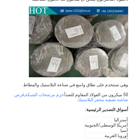
جولة في المعمل
ضبط الجودة
اتصل بنا
أخبار
الدردشة الآن
وهي تستخدم على نطاق واسع في صناعة البلاستيك والمطاط.
الفولاذ المقاوم للصدأ X Tend Mesh
50 ميكرون من الفولاذ المقاوم للصدأ
حزم مرشحات الشبكة
,
قرص
شاشة تصفية محفز البلاستيك
شاشة مرشح البثق
أسواق التصدير الرئيسية:
حزمة شاشة الطارد
أستراليا
أمريكا الوسطى/الجنوبية
شبكة حبل الأسلاك
آسيا
أوروبا الغربية