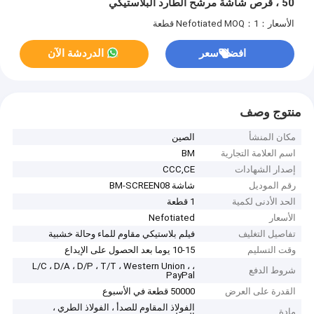
50 ، قرص شاشة مرشح الطارد البلاستيكي
الأسعار：Nefotiated
MOQ：1 قطعة
افضل سعر
الدردشة الآن
منتوج وصف
مكان المنشأ
الصين
اسم العلامة التجارية
BM
إصدار الشهادات
CCC,CE
رقم الموديل
شاشة BM-SCREEN08
الحد الأدنى لكمية
1 قطعة
الأسعار
Nefotiated
تفاصيل التغليف
فيلم بلاستيكي مقاوم للماء وحالة خشبية
وقت التسليم
10-15 يوما بعد الحصول على الإيداع
L/C ، D/A ، D/P ، T/T ، Western Union ، ،
شروط الدفع
PayPal
القدرة على العرض
50000 قطعة في الأسبوع
الفولاذ المقاوم للصدأ ، الفولاذ الطري ،
مادة