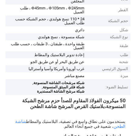
المجلفن
Φ45mm ، Φ105mm ، Φ245mm ، طلب
القطر
العميل
24 * 110 نسج هولندي ، حجم الشبكة حسب
حجم الشبكة
طلب العميل
شكل
دائري
نوع الشبكة
شبكة منسوجة ، نسج هولندي
طبقة واحدة ، طبقتان ، 3 طبقات ، حسب طلب
طبقة
العميل
طلب
إعادة تدوير البلاستيك والمطاط
شحنة
عن طريق البحر أو عن طريق الجو
السوق الرئيسي
غرب أوروبا وأمريكا وآسيا وأستراليا
ميزة
مصنع مباشر
,
شبكة مرشحات الشاشة المنسوجة
تسليط الضوء:
,
شبكة فلتر المبثق المنسوجة
شبكة مرشح الشاشة المستديرة
50 ميكرون الفولاذ المقاوم للصدأ حزم مرشح الشبكة
المنسوجة،بلاستيك القرص المرشح شاشة الطحن
يستخدمون على نطاق واسع في تصفية، البلاستيك والمطاط
شاشة
الطحن
، شعبية في جميع أنحاء العالم.
مواصفات قرص شاشة مرشح الجهاز