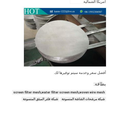
أمريكا الشمالية
سياج ملعب الباديل
شبكة سلكية محبوكة
سلة غابيون الحجر
شبكة معدنية معمارية
شاشة ذبابة سلسلة الألومنيوم
فلتر جونسون سكرين
سياج شبكي معدني
أفضل سعر وخدمة سيتم توفيرها لك.
خلية نحل شبكية
بطاقة:
screen filter mesh,water filter screen mesh,woven wire mesh
شبكة مرشحات الشاشة المنسوجة
شبكة فلتر المبثق المنسوجة