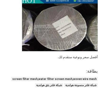
سياج ملعب الباديل
شبكة سلكية محبوكة
سلة غابيون الحجر
شبكة معدنية معمارية
شاشة ذبابة سلسلة الألومنيوم
فلتر جونسون سكرين
أفضل سعر ونوعية ستقدم لك.
سياج شبكي معدني
بطاقة:
خلية نحل شبكية
screen filter mesh,water filter screen mesh,woven wire mesh
شبكة فلتر منسوجة هولندية
شبكة فلتر بثق هولندية