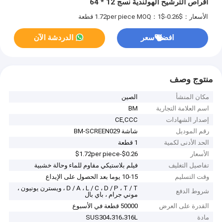
أقراص الترشيح الهولندية نسج 12 * 64
الأسعار：$0.26-$1.72per piece
MOQ：1 قطعة
افضل سعر
الدردشة الآن
منتوج وصف
مكان المنشأ
الصين
اسم العلامة التجارية
BM
إصدار الشهادات
CE,CCC
رقم الموديل
شاشة BM-SCREEN029
الحد الأدنى لكمية
1 قطعة
الأسعار
$0.26-$1.72per piece
تفاصيل التغليف
فيلم بلاستيكي مقاوم للماء وحالة خشبية
وقت التسليم
10-15 يوما بعد الحصول على الإيداع
D / A ، L / C ، D / P ، T / T ، ويسترن يونيون ،
شروط الدفع
موني جرام ، باي بال
القدرة على العرض
50000 قطعة في الأسبوع
مادة
SUS304،316،316L