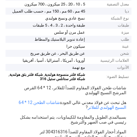
معدل التصفية
5 ، 10 ، 20 ، 25 ميكرون ، 700 ميكرون
ديا
45 مم ، 60 مم ، 150 مم ، حسب طلب العميل
نوع الشبكة
نسج عادي ونسج هولندي
طبقات
طبقة واحدة ، 2 ، 3 ، 4 ، 5 طبقات
ميزة
عمل مرن أو سلس
طلب
إعادة تدوير البلاستيك والمطاط
عينة
سيكون حرا
شحن
عن طريق البحر ، عن طريق صريح
العلامات الرئيسية
أوروبا ، أمريكا ، أستراليا ، آسيا ، أفريقيا
الأدوات
مع تهمة
,
,
شبكة فلتر منسوجة هولندية
شبكة فلتر بثق هولندية
تسليط الضوء:
شبكة فلتر ستانلس ستيل 316
شاشات طحن الفولاذ المقاوم للصدأ للفلاتر، 12 * 64 القرص
المرشح النسيج الهولندي
هل تبحث عن فولاذ معدني عالي الجودة
شاشات الطحن 12 * 64
النسيج الهولندي للفلاتر
?
بسبب
المدى الطويل والمقاومة للكيماويات، يتم استخدامه بشكل
رئيسي في صب الصهر والترشيح.
المواد:أحجار الفولاذ المقاوم للصدأ 304316316 لتر
نوع النسيج: النسيج العادي والنسيج الهولندي