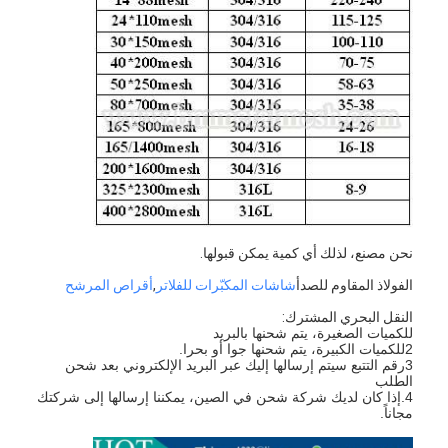
جولة في المعمل
ضبط الجودة
اتصل بنا
أخبار
الدردشة الآن
نحن مصنع، لذلك أي كمية يمكن قبولها.
الفولاذ المقاوم للصدأ X Tend Mesh
الفولاذ المقاوم للصدأ
شاشات المكبّرات للفلاتر
,
أقراص المرشح
النقل البحري المشترك:
شاشة مرشح البثق
للكميات الصغيرة، يتم شحنها بالبريد
2للكميات الكبيرة، يتم شحنها جوا أو بحرا.
3رقم التتبع سيتم إرسالها إليك عبر البريد الإلكتروني بعد شحن
حزمة شاشة الطارد
الطلب
4.إذا كان لديك شركة شحن في الصين، يمكننا إرسالها إلى شركتك
مجاناً.
شبكة حبل الأسلاك