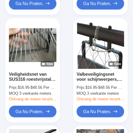
Ga Nu Praten.
Ga Nu Praten.
Veiligheidsnet van
Valbeveiligingsnet
SUS316 roestvrijstalen
voor schijnwerpers,
staalkabel voor
secundair retentiegaas
Prijs:
$16.95-$48.56 Per Square Meter
Prijs:
$16.95-$48.56 Per Square Meter
maritieme
MOQ:
3 vierkante meters
MOQ:
3 vierkante meters
schijnwerpers
Ontvang de meest recente Prijs
Ontvang de meest recente Prijs
Ga Nu Praten.
Ga Nu Praten.