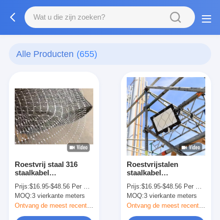
Alle Producten
(655)
Roestvrij staal 316
Roestvrijstalen
staalkabel
staalkabel
veiligheidsnet gebruikt
veiligheidsnet gebruikt
Prijs:
$16.95-$48.56 Per Square Meter
Prijs:
$16.95-$48.56 Per Square Meter
voor luidspreker om
voor secundaire
MOQ:
3 vierkante meters
MOQ:
3 vierkante meters
vallen van objecten te
retentie
voorkomen
Ontvang de meest recente Prijs
Ontvang de meest recente Prijs