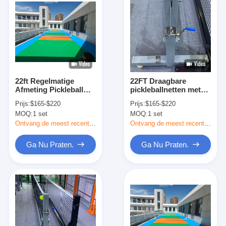
22ft Regelmatige
22FT Draagbare
Afmeting Pickleball
pickleballnetten met
Net Set met
professioneel
Prijs:
$165-$220
Prijs:
$165-$220
Handzwengel
reguleringssysteem
MOQ:
1 set
MOQ:
1 set
Spansysteem en
voor buiten- en
Wielensysteem
binnengebruik
Ontvang de meest recente Prijs
Ontvang de meest recente Prijs
Ga Nu Praten.
Ga Nu Praten.
Thuis
Producten
Over ons