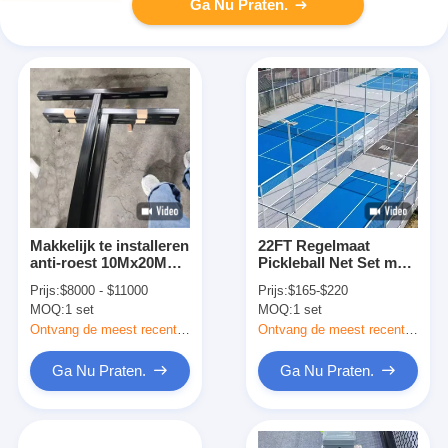
Ga Nu Praten.
Makkelijk te installeren
22FT Regelmaat
anti-roest 10Mx20M
Pickleball Net Set met
Panorama padelbaan
Balverzamelaar voor
Prijs:
$8000 - $11000
Prijs:
$165-$220
padel tennisbaan
Eenvoudige Installatie
MOQ:
1 set
MOQ:
1 set
Ontvang de meest recente Prijs
Ontvang de meest recente Prijs
Ga Nu Praten.
Ga Nu Praten.