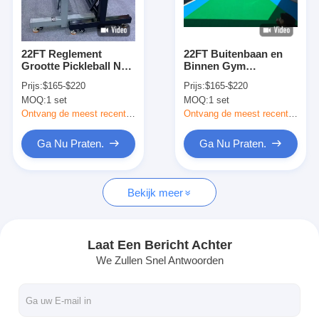
Fabrieksreis
Kwaliteitscontrole
22FT Reglement
22FT Buitenbaan en
Grootte Pickleball Net
Binnen Gym
Contacteer ons
Set met
Handzwengel
Prijs:
$165-$220
Prijs:
$165-$220
ballenverzamelaar en
Spansysteem
MOQ:
1 set
MOQ:
1 set
koolstofstaalconstructie
Pickleball Net Set
nieuws
Ontvang de meest recente Prijs
Ontvang de meest recente Prijs
Ga Nu Praten.
Ga Nu Praten.
Ga Nu Praten.
Bekijk meer
Roestvrij staal X Tend Mesh
extruderfilterscherm
Laat Een Bericht Achter
We Zullen Snel Antwoorden
Extruder-schermpakket
Het Netwerk van de draadkabel