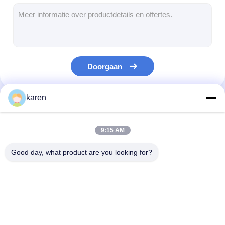
Padel Court hek
Gebreid gaas
stenen gabion mand
Doorgaan
Architectonisch metaal gaas
Het de Vliegscherm van de aluminiumketting
karen
Onze Categorieën
De filter van het Johnsonscherm
9:15 AM
de omheining van het metaalnetwerk
Good day, what product are you looking for?
Bijenkorfnet
Roestvrij staal X Tend
extruderfilterscherm
Extruder-
Mesh
schermpakket