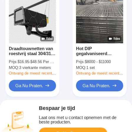
Draadtouwnetten van
Hot DIP
roestvrij staal 304/316
gegalvaniseerd
met 7×7 of 7×19 bouw-
10Mx20M Panorama
Prijs:
$16.95-$48.56 Per Square Meter
Prijs:
$8000 - $11000
en ferrule-netten voor
padel tennisbaan met
MOQ:
3 vierkante meters
MOQ:
1 set
veiligheidstoepassingen
staaldraadmaas en
gehard glas
Ontvang de meest recente Prijs
Ontvang de meest recente Prijs
Ga Nu Praten.
Ga Nu Praten.
Bespaar je tijd
Laat ons met u contact opnemen met de
beste producten.