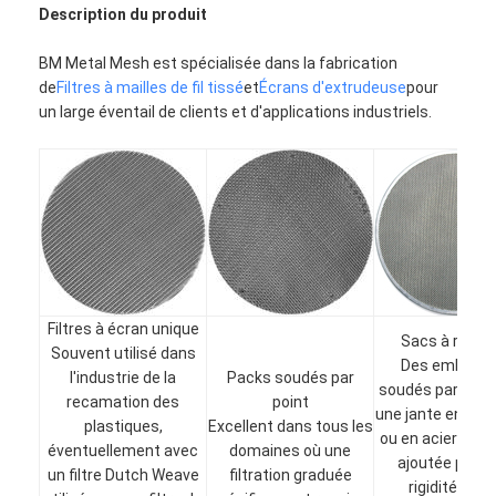
Description du produit
BM Metal Mesh est spécialisée dans la fabrication
de
Filtres à mailles de fil tissé
et
Écrans d'extrudeuse
pour
un large éventail de clients et d'applications industriels.
Filtres à écran unique
Sacs à roule
Souvent utilisé dans
Des emballa
l'industrie de la
Packs soudés par
soudés par poin
recamation des
point
une jante en alu
plastiques,
Excellent dans tous les
ou en acier inox
éventuellement avec
domaines où une
ajoutée pour 
un filtre Dutch Weave
filtration graduée
rigidité et u