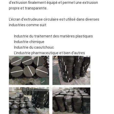
d'extrusion finalement équipé et permet une extrusion
La clôture du padel
propre et transparente.
Treillis métallique tricoté
L'écran d'extrudeuse circulaire est utilisé dans diverses
industries comme suit:
panier de gabions en pierre
Industrie du traitement des matières plastiques
Mesh en métal architectural
Industrie chimique
Industrie du caoutchouc
Écran à chaînes en aluminium de mouche
L'industrie pharmaceutique et bien d'autres
Filtre pour écran d'ordinateur de Johnson
barrière de maille en métal
Réseau de ruche