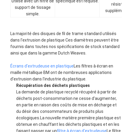
utilisé avec un filtre de
spécifique est requise.
résistanc
support de tissage
supplémentai
simple.
La majorité des disques de fil de trame standard utilisés
dans l'extrusion de plastique
Ces diamètres peuvent être
fournis dans toutes nos spécifications de stock standard
ainsi que dans la gamme Dutch Weaves.
Écrans d'extrudeuse en plastique
Les filtres à écran en
maille métallique BM ont de nombreuses applications
d'extrusion dans l'industrie du plastique.
Récupération des déchets plastiques
La demande de plastique recyclé récupéré à partir de
Aperçu
déchets post-consommation ne cesse d'augmenter,
en partie en raison des coûts de mise en décharge et
du désir des consommateurs de produits plus
Produits
écologiques.La nouvelle matière première plastique est
obtenue en chauffant les déchets plastiques et en les
A propos de nous
faisant passer par un
filtre à écran d'extrudeuse
Le filtre