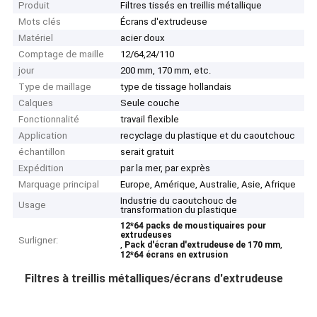
Produit
Filtres tissés en treillis métallique
Mots clés
Écrans d'extrudeuse
Matériel
acier doux
Comptage de maille
12/64,24/110
jour
200 mm, 170 mm, etc.
Type de maillage
type de tissage hollandais
Calques
Seule couche
Fonctionnalité
travail flexible
Application
recyclage du plastique et du caoutchouc
échantillon
serait gratuit
Expédition
par la mer, par exprès
Marquage principal
Europe, Amérique, Australie, Asie, Afrique
Industrie du caoutchouc de
Usage
transformation du plastique
12*64 packs de moustiquaires pour
extrudeuses
Surligner:
,
,
Pack d'écran d'extrudeuse de 170 mm
12*64 écrans en extrusion
Filtres à treillis métalliques/écrans d'extrudeuse