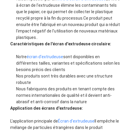
à écran de l'extrudeuse élimine les contaminants tels
Visite d'usine
que le papier, ce qui permet de collecter le plastique
recyclé propre à la fin du processus.Ce produit peut
Contrôle de la qualité
ensuite être fabriqué en un nouveau produit qui a réduit
l'impact négatif de l'utilisation de nouveaux matériaux
Contact
plastiques..
Caractéristiques de l'écran d'extrudeuse circulaire:
nouvelles
Notre
écran d'extrudeuse
sont disponibles en
Parlez Maintenant.
différentes tailles, variantes et spécifications selon les
besoins précis des clients
Nos produits sont très durables avec une structure
robuste
Maillage en acier inoxydable X tend
Nous fabriquons des produits en tenant compte des
normes internationales de qualité et il devient anti-
écran filtrant pour extrudeuse
abrasif et anti-corrosif dans la nature
Application des écrans d'extrudeuse:
Paquet d'écran d'extrudeur
L'application principale de
Écran d'extrudeuse
Il empêche le
Maille de câble métallique
mélange de particules étrangères dans le produit