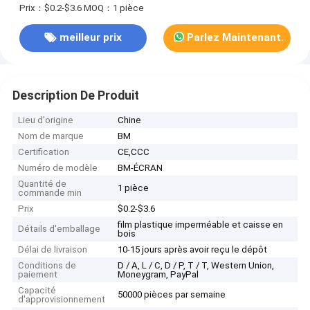
Prix：$0.2-$3.6
MOQ：1 pièce
meilleur prix
Parlez Maintenant.
Description De Produit
Lieu d'origine
Chine
Nom de marque
BM
Certification
CE,CCC
Numéro de modèle
BM-ÉCRAN
Quantité de
1 pièce
commande min
Prix
$0.2-$3.6
film plastique imperméable et caisse en
Détails d'emballage
bois
Délai de livraison
10-15 jours après avoir reçu le dépôt
Conditions de
D / A, L / C, D / P, T / T, Western Union,
paiement
Moneygram, PayPal
Capacité
50000 pièces par semaine
d'approvisionnement