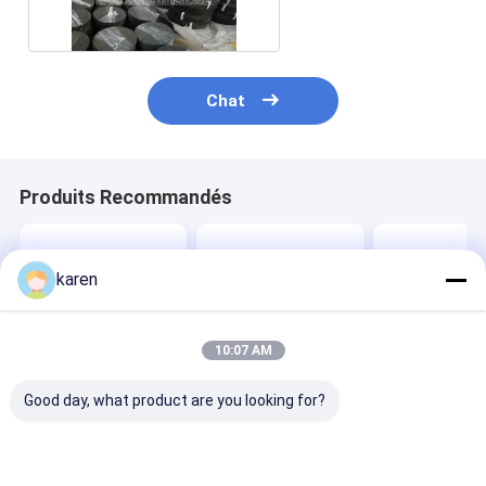
Chat
Produits Recommandés
karen
10:07 AM
Good day, what product are you looking for?
Écran de filtrage à
En acier inoxydable
Tamis à maille
maillage métallique
260 Mesh Retour de
acier inoxydab
de tissage
la bande de filtrage
tissage hollan
néerlandais inverse
de la maille de
inversé pour
pour la filtration de
tissage néerlandaise
changeur de t
Meilleur prix
Meilleur prix
Meilleur p