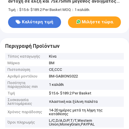
αντοχή σε έλξη και 75x75mm μέγεθος ανοίγματος
για τοίχους υποστήριξης
Τιμή：$15.6- $189.2 Per Basket
MOQ：1 καλάθι
Καλύτερη τιμή
Μιλήστε τώρα.
Περιγραφή Προϊόντων
Τόπος καταγωγής
Κίνα
Μάρκα
BM
Πιστοποίηση
CE,CCC
Αριθμό μοντέλου
BM-GABIONS022
Ποσότητα
1 καλάθι
παραγγελίας min
Τιμή
$15.6- $189.2 Per Basket
Συσκευασία
πλαστική και ξύλινη παλέτα
λεπτομέρειες
14-20 ημέρες μετά τη λήψη της
Χρόνος παράδοσης
κατάθεσης
L/C,D/A,D/P,T/T,Western
Όροι πληρωμής
Union,MoneyGram,PAYPAL