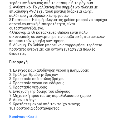
τεράστιες δυνάμεις από το σπάσιμο ή το ράγισμα.
Γύρος εργοστασίων
2. Ανθεκτικό: Το γαλβανισμένο συρμάτινο πλέγμα με
επικάλυψη PVC έχει πολύ μεγάλη διάρκεια ζωής,
καλύτερο για υδραυλικές εργασίες.
Ποιοτικός έλεγχος
3.Permeable: Η δομή πλέγματος gabion μπορεί να παρέχει
αποτελεσματική διαπερατότητα, είναι
επαφή
αυτοστραγγιζόμενα.
4.Οικονομία: Οι κατασκευές Gabion είναι πολύ
οικονομικές σε σύγκριση με τις συμβατικές κατασκευές
Νέα
και απαιτούν χαμηλή συντήρηση.
5. Δύναμη: Το Gabion μπορεί να απορροφήσει τεράστια
ποσότητα ενέργειας και έντονη ένταση για πολλές
Μιλήστε τώρα.
δεκαετίες.
Εφαρμογή
1. Έλεγχος και καθοδήγηση νερού ή πλημμύρας
2. Πρόληψη θραύσης βράχων
Χάλυβα από ανοξείδωτο χάλυβα
3. Προστασία από πτώση βράχου
4. Προστασία νερού και εδάφους
οθόνη φίλτρου εξωθητήρα
5. Προστασία γέφυρας
6. Ενίσχυση της δομής του εδάφους
7. Μηχανική προστασίας παραθαλάσσιου χώρου.
Συσκευή οθόνης εκχύλισης
8. Λιμενικό έργο
9. Κρατήστε μακριά από τον τοίχο σκόνης
10.Προστασία οδοστρώματος.
Πλέγμα σχοινιών καλωδίων
Κοφίνωση
Κουτί