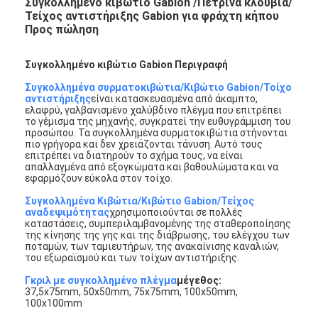
Συγκολλημένο κιβώτιο Gabion /Πέτρινα κλουβιά/
Τείχος αντιστήριξης Gabion για φράχτη κήπου
Προς πώληση
Συγκολλημένο κιβώτιο Gabion Περιγραφή
Συγκολλημένα συρματοκιβώτια/Κιβώτιο Gabion/Τοίχο
αντιστήριξης
είναι κατασκευασμένα από άκαμπτο,
ελαφρύ, γαλβανισμένο χαλύβδινο πλέγμα που επιτρέπει
το γέμισμα της μηχανής, συγκρατεί την ευθυγράμμιση του
προσώπου. Τα συγκολλημένα συρματοκιβώτια στήνονται
πιο γρήγορα και δεν χρειάζονται τάνυση. Αυτό τους
επιτρέπει να διατηρούν το σχήμα τους, να είναι
απαλλαγμένα από εξογκώματα και βαθουλώματα και να
εφαρμόζουν εύκολα στον τοίχο.
Συγκολλημένα Κιβώτια/Κιβώτιο Gabion/Τείχος
αναδεψιμότητας
χρησιμοποιούνται σε πολλές
καταστάσεις, συμπεριλαμβανομένης της σταθεροποίησης
της κίνησης της γης και της διάβρωσης, του ελέγχου των
ποταμών, των ταμιευτήρων, της ανακαίνισης καναλιών,
του εξωραϊσμού και των τοίχων αντιστήριξης.
Γκριλ με συγκολλημένο πλέγμα
μέγεθος:
37,5x75mm, 50x50mm, 75x75mm, 100x50mm,
100x100mm