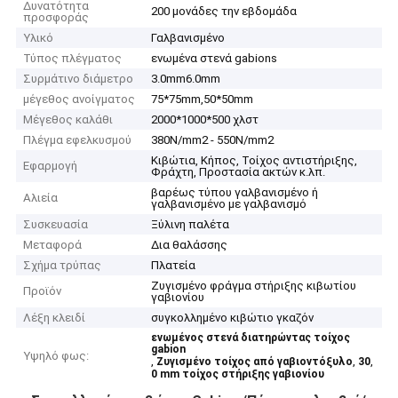
Δυνατότητα
200 μονάδες την εβδομάδα
προσφοράς
Υλικό
Γαλβανισμένο
Τύπος πλέγματος
ενωμένα στενά gabions
Συρμάτινο διάμετρο
3.0mm6.0mm
μέγεθος ανοίγματος
75*75mm,50*50mm
Μέγεθος καλάθι
2000*1000*500 χλστ
Πλέγμα εφελκυσμού
380N/mm2 - 550N/mm2
Κιβώτια, Κήπος, Τοίχος αντιστήριξης,
Εφαρμογή
Φράχτη, Προστασία ακτών κ.λπ.
βαρέως τύπου γαλβανισμένο ή
Αλιεία
γαλβανισμένο με γαλβανισμό
Συσκευασία
Ξύλινη παλέτα
Μεταφορά
Δια θαλάσσης
Σχήμα τρύπας
Πλατεία
Ζυγισμένο φράγμα στήριξης κιβωτίου
Προϊόν
γαβιονίου
Λέξη κλειδί
συγκολλημένο κιβώτιο γκαζόν
ενωμένος στενά διατηρώντας τοίχος
gabion
Υψηλό φως:
,
,
,
Ζυγισμένο τοίχος από γαβιοντόξυλο
30
0 mm τοίχος στήριξης γαβιονίου