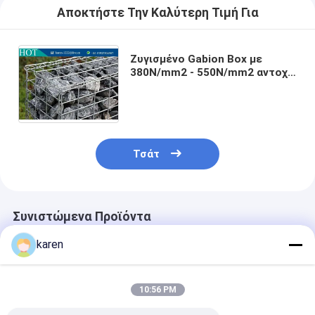
Αποκτήστε Την Καλύτερη Τιμή Για
Ζυγισμένο Gabion Box με
380N/mm2 - 550N/mm2 αντοχή
σε έλξη και 75x75mm μέγεθος
ανοίγματος για τοίχους
υποστήριξης
Τσάτ
Συνιστώμενα Προϊόντα
karen
10:56 PM