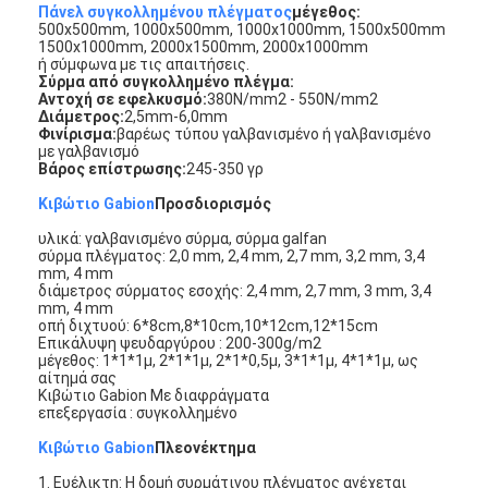
Πάνελ συγκολλημένου πλέγματος
μέγεθος:
500x500mm, 1000x500mm, 1000x1000mm, 1500x500mm
1500x1000mm, 2000x1500mm, 2000x1000mm
ή σύμφωνα με τις απαιτήσεις.
Σύρμα από συγκολλημένο πλέγμα:
Αντοχή σε εφελκυσμό:
380N/mm2 - 550N/mm2
Διάμετρος:
2,5mm-6,0mm
Φινίρισμα:
βαρέως τύπου γαλβανισμένο ή γαλβανισμένο
με γαλβανισμό
Βάρος επίστρωσης:
245-350 γρ
Κιβώτιο Gabion
Προσδιορισμός
υλικά: γαλβανισμένο σύρμα, σύρμα galfan
σύρμα πλέγματος: 2,0 mm, 2,4 mm, 2,7 mm, 3,2 mm, 3,4
mm, 4 mm
διάμετρος σύρματος εσοχής: 2,4 mm, 2,7 mm, 3 mm, 3,4
mm, 4 mm
οπή διχτυού: 6*8cm,8*10cm,10*12cm,12*15cm
Επικάλυψη ψευδαργύρου : 200-300g/m2
μέγεθος: 1*1*1μ, 2*1*1μ, 2*1*0,5μ, 3*1*1μ, 4*1*1μ, ως
Αρχική Σελίδα
αίτημά σας
Κιβώτιο Gabion Με διαφράγματα
Προϊόντα
επεξεργασία : συγκολλημένο
Κιβώτιο Gabion
Πλεονέκτημα
Σχετικά με εμάς
1. Ευέλικτη: Η δομή συρμάτινου πλέγματος ανέχεται