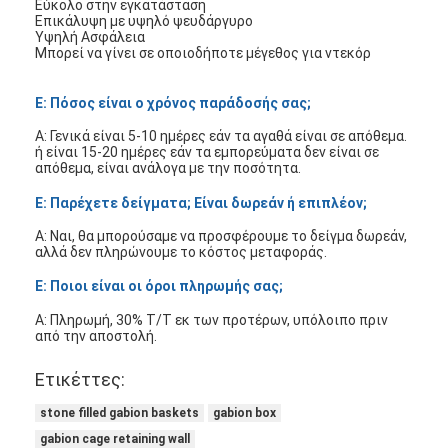
Εύκολο στην εγκατάσταση
Επικάλυψη με υψηλό ψευδάργυρο
Υψηλή Ασφάλεια
Μπορεί να γίνει σε οποιοδήποτε μέγεθος για ντεκόρ
Ε: Πόσος είναι ο χρόνος παράδοσής σας;
Α: Γενικά είναι 5-10 ημέρες εάν τα αγαθά είναι σε απόθεμα.
ή είναι 15-20 ημέρες εάν τα εμπορεύματα δεν είναι σε
απόθεμα, είναι ανάλογα με την ποσότητα.
Ε: Παρέχετε δείγματα; Είναι δωρεάν ή επιπλέον;
Α: Ναι, θα μπορούσαμε να προσφέρουμε το δείγμα δωρεάν,
αλλά δεν πληρώνουμε το κόστος μεταφοράς.
Ε: Ποιοι είναι οι όροι πληρωμής σας;
Α: Πληρωμή, 30% T/T εκ των προτέρων, υπόλοιπο πριν
από την αποστολή.
Ετικέττες:
stone filled gabion baskets
gabion box
gabion cage retaining wall