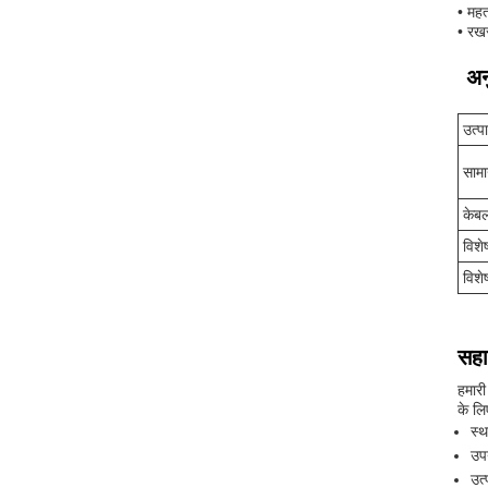
• महत
• रखर
अन
उत्प
सामा
केबल
विशेष
विशे
सहा
हमारी
के लि
स्
उप
उत