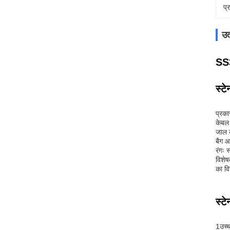
प्
उत
SS3
स्ट
प्रका
केबल 
जाल
बैग 
रंगः 
विशेष
का वि
स्ट
1उच्