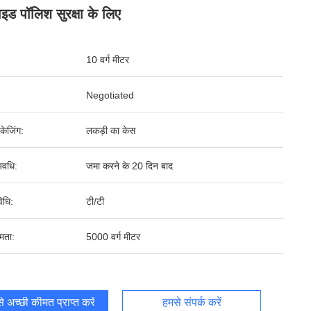
इड पॉलिश सुरक्षा के लिए
10 वर्ग मीटर
Negotiated
पैकेजिंग:
लकड़ी का केस
वधि:
जमा करने के 20 दिन बाद
िधि:
टी/टी
षमता:
5000 वर्ग मीटर
 अच्छी कीमत प्राप्त करें
हमसे संपर्क करें