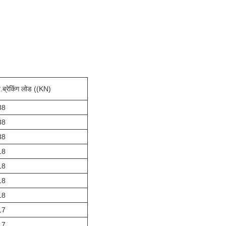
.ब्रेकिंग लोड ((KN)
38
38
38
18
18
18
18
17
17