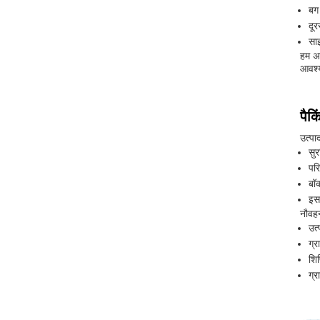
बग
दू
सा
हम अप
आवश्य
पैक
उत्पा
सुर
पर
बॉक
इस
नौवह
उत्
ग्र
शि
ग्र