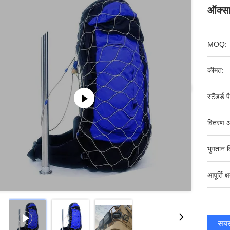
ऑक्सा
MOQ:
कीमत:
स्टैंडर्ड 
वितरण अ
भुगतान व
आपूर्ति क्
सबसे