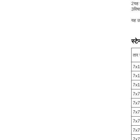
2यह 
3विषाक
यह उत
स्ट
तार 
7x
7x
7x
7x7
7x7
7x7
7x7
7x7
7x7