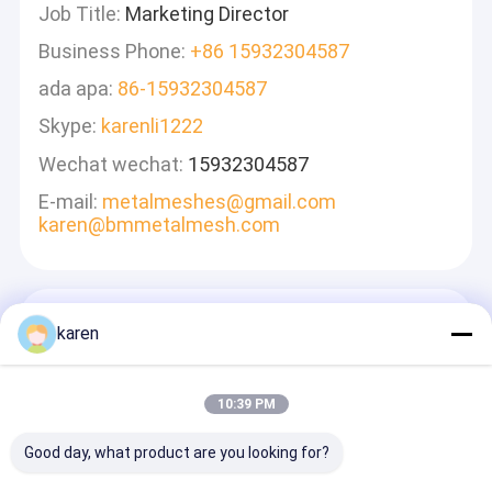
Job Title:
Marketing Director
Business Phone:
+86 15932304587
ada apa:
86-15932304587
Skype:
karenli1222
Wechat wechat:
15932304587
E-mail:
metalmeshes@gmail.com
karen@bmmetalmesh.com
Tinggalkan Pesan
karen
Kami Akan Membalas Dengan Cepat
10:39 PM
Good day, what product are you looking for?