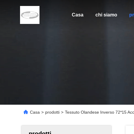
Casa
chi siamo
pr
Casa
>
prodotti
>
Tessuto Olandese Inverso 72*15 Acci
prodotti