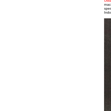
Utili
macc
spes
Indo