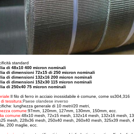
ificità standard
lia di 48x10 400 micron nominali
lia di dimensioni 72x15 di 250 micron nominali
lia di dimensioni 132x16 200 micron nominali
lia di dimensioni 152x30 115 micron nominali
lia di 250x40 75 micron nominali
riale:
Il filo di ferro in acciaio inossidabile è comune, come ss304,316
 di tessitura
:
Paese olandese inverso
ifiche: lunghezza generale di 10 metri/20 metri,
ghezza comune
:97mm, 120mm, 127mm, 130mm, 150mm, ecc.
lia comune:
48x10 mesh, 72x15 mesh, 132x14 mesh, 132x16 mesh, 1
x25 mesh, 228x36 mesh, 250x40 mesh, 260x40 mesh, 325x39 mesh, 40
ie, 200 maglie, ecc.