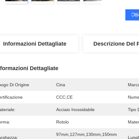
Ott
Informazioni Dettagliate
Descrizione Del 
nformazioni Dettagliate
uogo Di Origine
Cina
Marc
rtificazione
CCC,CE
Numer
teriale:
Acciaio Inossidabile
Tipo 
orma:
Rotolo
Materi
97mm,127mm,130mm,150mm 
arghezza:
Lung