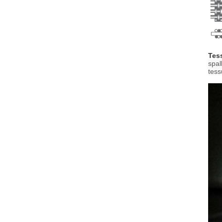
Tess
spal
tess