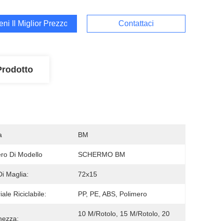
ieni Il Miglior Prezzo
Contattaci
Prodotto
a
BM
o Di Modello
SCHERMO BM
Di Maglia:
72x15
ale Riciclabile:
PP, PE, ABS, Polimero
10 M/rotolo, 15 M/rotolo, 20 
hezza: