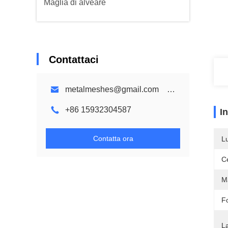
Maglia di alveare
Contattaci
metalmeshes@gmail.com karen@bmmetalmesh.com
+86 15932304587
I
Contatta ora
L
Ce
Ma
F
L