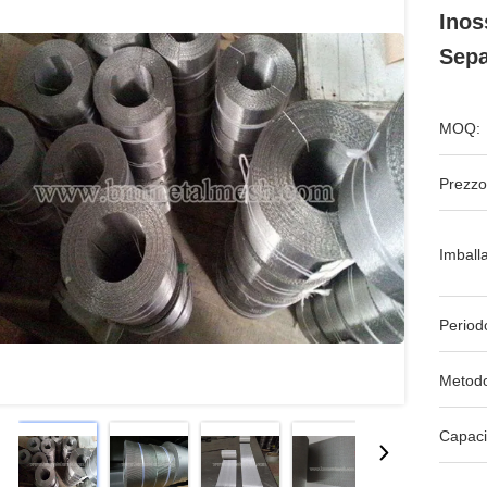
Inos
Sepa
MOQ:
Prezzo
Imball
Period
Metodo
Capaci