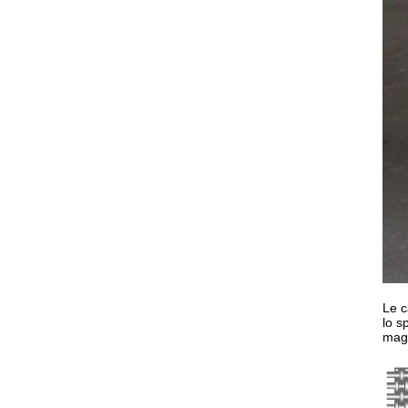
Le c
lo s
magl