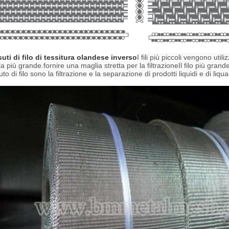
uti di filo di tessitura olandese inverso
I fili più piccoli vengono util
la più grande.fornire una maglia stretta per la filtrazioneIl filo più grande
uto di filo sono la filtrazione e la separazione di prodotti liquidi e di liqu