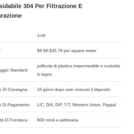
sidabile 304 Per Filtrazione E
razione
1roll
:
$9.58-$35.79 per square meter
pellicola di plastica impermeabile e custodia
aggio Standard:
in legno
o Di Consegna:
10 giorni dopo aver ricevuto il deposito
 Di Pagamento:
L/C, D/A, D/P, T/T, Western Union, Paypal
tà Di Fornitura:
800 rotoli a settimana