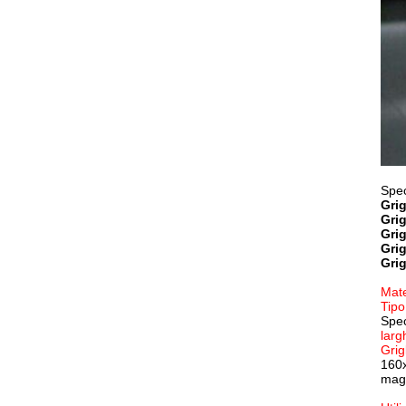
Spec
Grig
Grig
Grig
Grig
Grig
Mate
Tipo
Spec
lar
Grig
160
magl