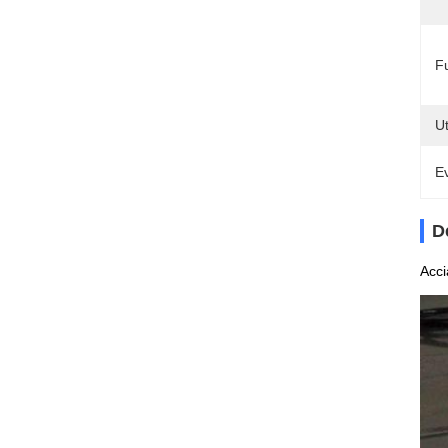
F
Ut
Ev
D
Acci