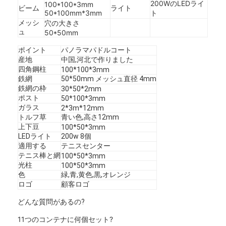
200WのLEDライ
100*100*3mm
ビーム
ライト
会社案内
50*100mm*3mm
ト
メッシ
穴の大きさ
品質管理
ュ
50*50mm
ポイント
パノラマパドルコート
お問い合わせ
産地
中国,河北で作りました
四角鋼柱
100*100*3mm
ニュース
鉄網
50*50mm メッシュ直径 4mm
鉄網の枠
30*50*2mm
ポスト
今からお話し
50*100*3mm
ガラス
2*3m*12mm
トルフ草
青い色,高さ12mm
上下豆
100*50*3mm
LEDライト
200w 8個
ステンレス・スティール X テンド・メッシュ
適用する
テニスセンター
テニス棒と網
100*50*3mm
光柱
エクストルーダーフィルタースクリーン
100*50*3mm
色
緑,青,黄色,黒,オレンジ
ロゴ
顧客ロゴ
エクストルーダースクリーンパック
どんな質問があるの?
ワイヤー ロープの網
11つのコンテナに何個セット?