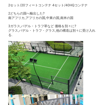
パデルコート フェンス
2セット/20フィートコンテナ 4セット/40HQコンテナ
2どちらの国へ輸出した?
ニットワイヤーメッシュ
南アフリカ,アフリカの国,中東の国,南米の国
石籠
3ガラス,パデル・トラフ草など 価格を別々に?
グラス,パデル・トラフ・グラス,他の構造は別々に受け入れ
アーキテクチャメタルメッシュ
る.
アルミニウム チェーンはえスクリーン
ジョンソン スクリーン フィルター
金属の網の塀
ミツバチの巣網