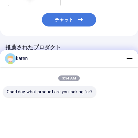
チャット
推薦されたプロダクト
karen
3:34 AM
Good day, what product are you looking for?
ワイヤーメッシュフェ
10Mx20M パデルコー
66フィート×3
ンス パノラマビュー パ
ト フェンス スポーツ
ト 国際パデル標
デルコート 33 Ft x 66
ウェントリーとテニス
パーパノラマパ
Ft
クラブ スポーツ パデル
ート
コート テニス
ベストプライス
ベストプライス
ベストプラ