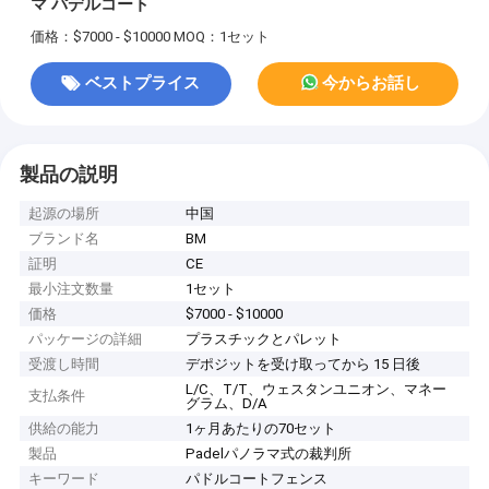
マ パデルコート
価格：$7000 - $10000
MOQ：1セット
ベストプライス
今からお話し
製品の説明
起源の場所
中国
ブランド名
BM
証明
CE
最小注文数量
1セット
価格
$7000 - $10000
パッケージの詳細
プラスチックとパレット
受渡し時間
デポジットを受け取ってから 15 日後
L/C、T/T、ウェスタンユニオン、マネー
支払条件
グラム、D/A
供給の能力
1ヶ月あたりの70セット
製品
Padelパノラマ式の裁判所
キーワード
パドルコートフェンス