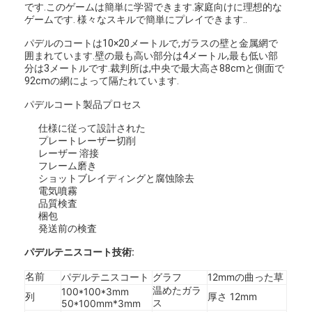
です.このゲームは簡単に学習できます.家庭向けに理想的な
ゲームです. 様々なスキルで簡単にプレイできます..
パデルのコートは10×20メートルで,ガラスの壁と金属網で
囲まれています.壁の最も高い部分は4メートル,最も低い部
分は3メートルです.裁判所は,中央で最大高さ88cmと側面で
92cmの網によって隔たれています.
パデルコート製品プロセス
仕様に従って設計された
プレートレーザー切削
レーザー 溶接
フレーム磨き
ショットブレイディングと腐蚀除去
電気噴霧
品質検査
梱包
発送前の検査
ホーム
パデルテニスコート技術:
製品
名前
パデルテニスコート
グラフ
12mmの曲った草
温めたガラ
100*100*3mm
企業情報
厚さ 12mm
列
50*100mm*3mm
ス