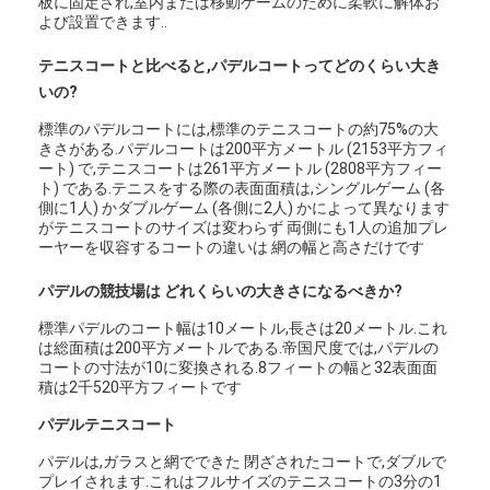
板に固定され,室内または移動ゲームのために柔軟に解体お
よび設置できます..
テニスコートと比べると,パデルコートってどのくらい大き
いの?
標準のパデルコートには,標準のテニスコートの約75%の大
きさがある.パデルコートは200平方メートル (2153平方フィ
ート) で,テニスコートは261平方メートル (2808平方フィー
ト) である.テニスをする際の表面面積は,シングルゲーム (各
側に1人) かダブルゲーム (各側に2人) かによって異なります
がテニスコートのサイズは変わらず 両側にも1人の追加プレ
ーヤーを収容するコートの違いは 網の幅と高さだけです
パデルの競技場は どれくらいの大きさになるべきか?
標準パデルのコート幅は10メートル,長さは20メートル.これ
は総面積は200平方メートルである.帝国尺度では,パデルの
コートの寸法が10に変換される.8フィートの幅と32表面面
積は2千520平方フィートです
パデルテニスコート
パデルは,ガラスと網でできた 閉ざされたコートで,ダブルで
プレイされます.これはフルサイズのテニスコートの3分の1