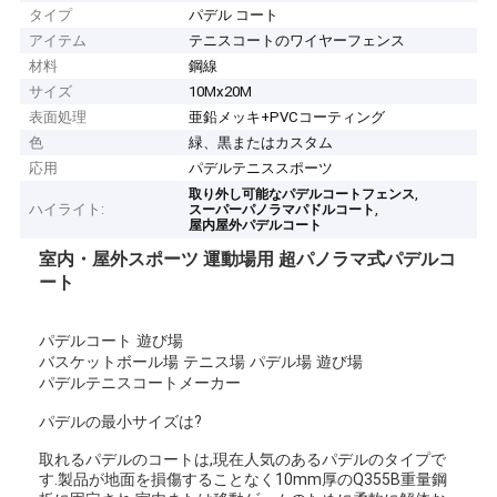
タイプ
パデル コート
アイテム
テニスコートのワイヤーフェンス
材料
鋼線
サイズ
10Mx20M
表面処理
亜鉛メッキ+PVCコーティング
色
緑、黒またはカスタム
応用
パデルテニススポーツ
,
取り外し可能なパデルコートフェンス
ハイライト:
,
スーパーパノラマパドルコート
屋内屋外パデルコート
室内・屋外スポーツ 運動場用 超パノラマ式パデルコ
ート
パデルコート 遊び場
バスケットボール場 テニス場 パデル場 遊び場
パデルテニスコートメーカー
パデルの最小サイズは?
取れるパデルのコートは,現在人気のあるパデルのタイプで
す.製品が地面を損傷することなく10mm厚のQ355B重量鋼