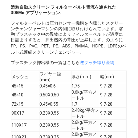
ベルト織
同じ素材で、リバースダッチとダッチタイプの2種
造粒自動スクリーン フィルター ベルト電流を通された
り
類を織ることができます
308Mm
アプリケーション:
表面の色
同素材、リバースダッチ-真鍮イエローカラー、フ
ォーダッチウィーブ-ブラックカラー
フィルターベルトは圧力センサー機構を内蔵したスクリー
カスタマ
メッシュとサイズについては、特別なリクエスト
ンチェンジャーマシンの内側に取​​り付けられています。溶
イズされ
に応じて作成できます。
融プラスチック中の異物によりフィルターベルトが過度に
た
目詰まりすると、押出機内の背圧が上昇します。のように
PP、PS、PVC、PET、PE、ABS、PMMA、HDPE、LDPEのベ
ルト式連続スクリーンチェンジャー。
プラスチック押出機の一覧はこちら
逆ダッチ織り金網
ワイヤー径
メッシュ
厚さ(mm)
幅(cm)
(mm)
45×15
0.45×0.6
1.75
9.7-28
3.6kg/平方メ
48×10
0.50X0.50
9.7-28
ートル
ホーム
72x15
0.45×0.55
1.7
9.7-28
2.48kg/平方メ
90X17
0.23X0.55
9.7-28
ートル
製品
2.6kg/平方メ
110X17
0.23X0.55
9.7-28
ートル
企業情報
2.0kg/平方メ
110X21
0.23X0.35
9.7-28