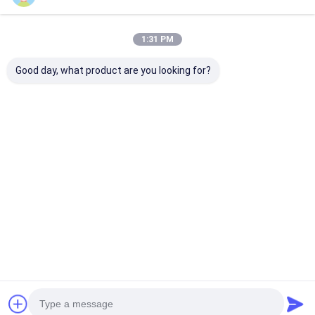
1:31 PM
Good day, what product are you looking for?
50Mの銅被覆鋼鉄押出
プラスチックおよびゴ
308Mm オー
機のプラスチック生産
ムの押し出しのための
ーンチェンジャ
のための連続ベルト フ
308Mmx50M の連続
RDWのために
ィルター スクリーン
ベルト フィルター
化された逆オラ
布線網膜
ベストプライス
ベストプライス
ベストプラ
Desktop Site
ホーム
企業情報
お問い合わせ
地図
プライバシーポリシー
品質
ステンレス・スティール X テンド・メッシュ
中国工
場.Copyright © 2026 ANPING RUIBEI METAL MESH FACTORY. All
Rights Reserved.