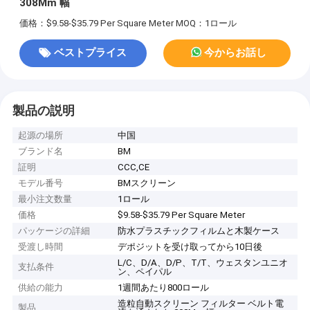
308Mm 幅
価格：$9.58-$35.79 Per Square Meter
MOQ：1ロール
ベストプライス
今からお話し
製品の説明
起源の場所
中国
ブランド名
BM
証明
CCC,CE
モデル番号
BMスクリーン
最小注文数量
1ロール
価格
$9.58-$35.79 Per Square Meter
パッケージの詳細
防水プラスチックフィルムと木製ケース
受渡し時間
デポジットを受け取ってから10日後
L/C、D/A、D/P、T/T、ウェスタンユニオ
支払条件
ン、ペイパル
供給の能力
1週間あたり800ロール
造粒自動スクリーン フィルター ベルト電
製品