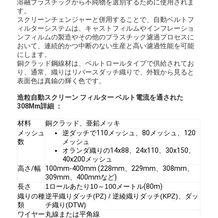
溶融プラスチックから不純物を選別するために使用されま
す。
スクリーンチェンジャーと併用することで、自動ベルトフ
ィルターシステムは、キャストフィルムやインフレーショ
ンフィルムの製造やその他のプラスチック濾過プロセスに
おいて、連続的かつ中断のない生産と高い濾過性能を可能
にします。
銅クラッド鋼線材は、ベルトロールタイプで供給されてお
り、通常、織りはリバースダッチ織りで、外観から見ると
表面色は真鍮の輝く色です。
造粒自動スクリーン フィルター ベルト電流を通された
308Mm
詳細 ：
材料
銅クラッド、亜鉛メッキ
メッシュ
逆ダッチで110メッシュ、80メッシュ、120
数
メッシュ
オランダ織りの14x88、24x110、30x150、
40x200メッシュ
高さ/幅
100mm-400mm (228mm、229mm、308mm、
309mm、400mmなど)
長さ
1ロールあたり10～100メートル
(80m)
織りの種
逆平織りダッチ(PZ) / 逆綾織りダッチ(KPZ)、ダッ
類
チ織り(DTW)
ワイヤー
丸線または平角線