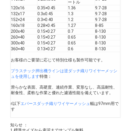
ートル
会社案内
120x16
0.35×0.45
1.36
9.7-28
132x17
0.3x0.45
1.3
9.7-28
品質管理
152×24
0.3×0.40
1.2
9.7-28
160x18
0.28×0.45
1.27
8-85
お問い合わせ
200x40
0.15×0.27
0.7
8-130
260×40
0.15×0.27
0.65
8-130
300x40
0.15×0.27
0.65
8-130
ニュース
360×40
0.13×0.27
0.6
8-130
今からお話し
お客様のご要望に応じて特別仕様も製作可能です。
プラスチック押出機ラインは逆ダッチ織りワイヤーメッシ
ュを使用します
特徴：
ステンレス・スティール X テンド・メッシュ
滑らかな表面、高硬度、連続作業、変形なし、高温耐性、
耐食性、柔軟な作業と優れた濾過性能を備えています。
エクストルーダーフィルタースクリーン
r以下
エバースダッチ織りワイヤーメッシュ
幅は97mm用で
エクストルーダースクリーンパック
す
ワイヤー ロープの網
知らせ ：
1.標準サイズから承認までサンプル無料