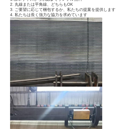
パデルコート フェンス
2. 丸線または平角線、どちらもOK
3. ご要望に応じて梱包するか、私たちの提案を提供します
4. 私たちは長く強力な協力を求めています
ニットワイヤーメッシュ
石籠
アーキテクチャメタルメッシュ
アルミニウム チェーンはえスクリーン
ジョンソン スクリーン フィルター
金属の網の塀
ミツバチの巣網