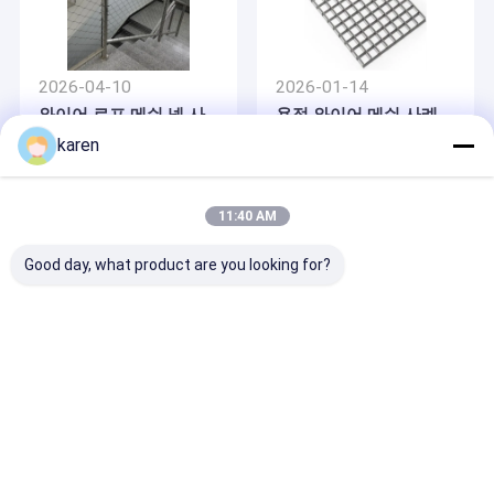
2026-04-10
2026-01-14
와이어 로프 메쉬 넷 사
용접 와이어 메쉬 사례
례 연구: 동물원 동물 보
연구
karen
호 및 건축 전면 프로젝
트
11:40 AM
Good day, what product are you looking for?
2019-06-12
2019-06-12
여과 솔루션을 위한 스테
재활용 플라스틱 펠릿에
인레스 스틸 망사형 화면
대한 망막 사례 연구