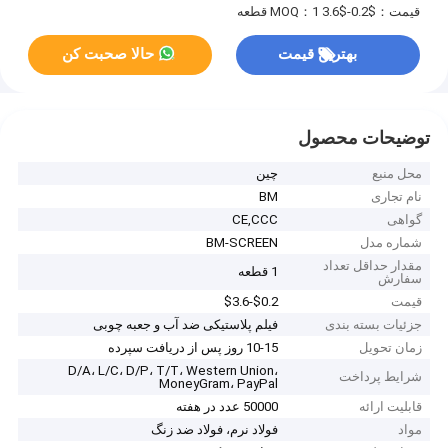
قیمت：$0.2-$3.6
MOQ：1 قطعه
بهترین قیمت
حالا صحبت کن
توضیحات محصول
محل منبع
چین
نام تجاری
BM
گواهی
CE,CCC
شماره مدل
BM-SCREEN
مقدار حداقل تعداد
1 قطعه
سفارش
قیمت
$0.2-$3.6
جزئیات بسته بندی
فیلم پلاستیکی ضد آب و جعبه چوبی
زمان تحویل
10-15 روز پس از دریافت سپرده
D/A، L/C، D/P، T/T، Western Union،
شرایط پرداخت
MoneyGram، PayPal
قابلیت ارائه
50000 عدد در هفته
مواد
فولاد نرم، فولاد ضد زنگ