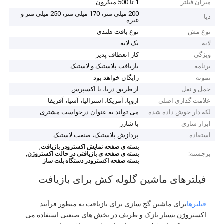
میزان فیلتر
1 تا 500 میکرون
200 میلی متر، 170 میلی متر، 250 میلی متر و
دیا
غیره
نوع مش
نوع بافت هلندی
لایه
یک لایه
ویژگی
کار انعطاف پذیر
برنامه
بازیافت پلاستیک و لاستیک
نمونه
رایگان خواهد بود
حمل و نقل
از طریق دریا، با اکسپرس
علامت گذاری اصلی
اروپا، آمریکا، استرالیا، آسیا، آفریقا
لکه دار جوش داده شده
می تواند به عنوان درخواست مشتری
ابزار سازی
با شارژ
استفاده
پردازش پلاستیک، صنعت لاستیک
,
بسته ی صفحه نمایش اکسترودر بازیافت
برجسته:
,
بسته ی صفحه ی بازیافتی در حالت اکستروژن
بسته صفحه اکسترودر دستگاه پلت ساز
فیلترهای ماشین گلوله کش برای بازیافت
فیلترها
برای ماشین گچ سازی برای بازیافت به منظور فرآیند
اکستروژن بسیار نازک و ظریف در بخش های صنعتی استفاده می