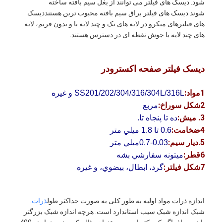
شود. دیسک های فیلتر می توانند از بغل سیم بافته ساخته
شوند.دیسک های فیلتر براق سیم بافته محبوب ترین هستنددیسک
های فیلترهای میکرو در لایه های تک و چند لایه با و بدون فریم، لایه
های چند لایه با جوش نقطه ای در دسترس هستند.
دیسک فیلتر صفحه اکسترودر
1مواد:
SS201/202/304/316/304L/316L و غیره
2شکل سوراخ:
مربع
3. ميش:
ده تا پنجاه تا.
4ضخامت:
0.6 تا 1.8 ميلي متر
5.ديار سيم:
0.03-0.7ميلي متر
6قطر:
ميتونه سفارشي بشه
7شکل فیلتر:
گرد، ابطال، بيضوي، و غیره
اندازه ذرات مواد اولیه به طور کلی به صورت حداکثر طول
ذرات
.
شبک اندازه شبک سیب استاندارد است. هرچه اندازه شبک بزرگتر