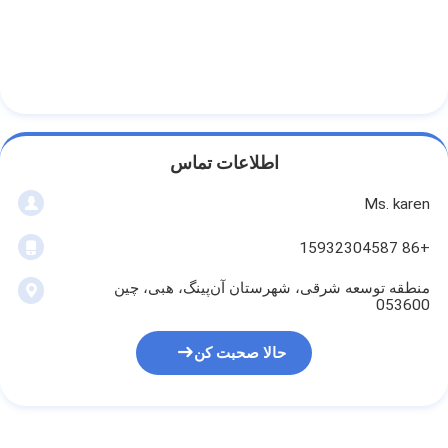
اطلاعات تماس
Ms. karen
+86 15932304587
منطقه توسعه شرقی، شهرستان آن‌پینگ، هبی، چین
053600
حالا صحبت کن