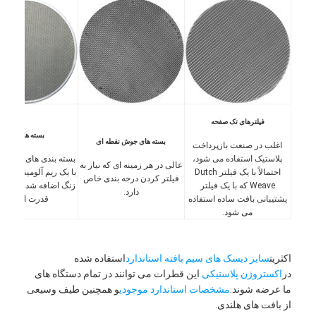
حصار زمین پدل
مش سیم بافتنی
سبد گابيون سنگي
مشبک
فیلترهای تک صفحه
صفحه نمایش فلای زنجیره ای آلومینیومی
بسته های دوار
بسته های جوش نقطه ای
اغلب در صنعت بازپرداخت
پلاستیک استفاده می شود،
بسته بندی های جوش ن
فیلتر صفحه نمایش جانسون
عالی در هر زمینه ای که نیاز به
احتمالاً با یک فیلتر Dutch
با یک ریم آلومینیوم یا 
فیلتر کردن درجه بندی خاص
Weave که با یک فیلتر
زنگ اضافه شده برای 
دارد.
حصار فلزی
پشتیبانی بافت ساده استفاده
قدرت اضافی.
می شود.
شبکه ی زنبور زنبور
اکثریت
سایز دیسک های سیم بافته استاندارد
استفاده شده
در
اکستروژن پلاستیکی
این قطرات می توانند در تمام دستگاه های
ما عرضه شوند.
مشخصات استاندارد موجودی
و همچنین طیف وسیعی
از بافت های هلندی.