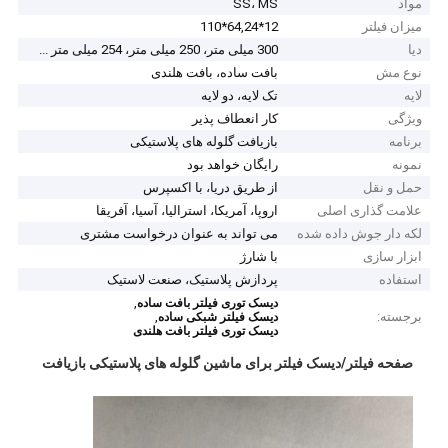
مواد
SS، MS
میزان فیلتر
12*64,24*110
دیا
300 میلی متر، 250 میلی متر، 254 میلی متر ...
نوع مش
بافت ساده، بافت هلندی
لایه
تک لایه، دو لایه
ویژگی
کار انعطاف پذیر
برنامه
بازیافت گلوله های پلاستیکی
نمونه
رایگان خواهد بود
حمل و نقل
از طریق دریا، با اکسپرس
علامت گذاری اصلی
اروپا، آمریکا، استرالیا، آسیا، آفریقا
لکه دار جوش داده شده
می تواند به عنوان درخواست مشتری
ابزار سازی
با شارژ
استفاده
پردازش پلاستیک، صنعت لاستیک
,
دیسک توری فیلتر بافت ساده
برجسته:
,
دیسک فیلتر شبکی ساده
دیسک توری فیلتر بافت هلندی
صفحه فیلتر/دیسک فیلتر برای ماشین گلوله های پلاستیکی بازیافت