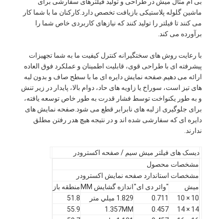
بی ام متال میش در طراحی و تولید فیلترهای سفارشی برای
ماشین گلوله پلاستیکی بازیافت تخصص دارد.کارکنان ما با شما کار
می کنند تا فیلتر را تولید کنند که نیازهای کاربردی خاص شما را
برآورده می کند.
با رعایت روش های سختگیرانه کنترل کیفیت ما به شما تجهیزات
پیشرفته ای با طراحی قوی، قابلیت اطمینان و عملکرد فوق العاده
ارائه می دهیم.صفحه نمایش دایره ای ما با سطح صاف و بدون لبه
های تیز است، سوراخ یا زاویه های حاد، دوام بالا، پایدار در زیر تنش
و به طور یکنواخت توسط فشار قدرت به طور خاص توسعه یافته،
برای جلوگیری از لبه های نابرابر قطع می شود.صفحه نمایش های
دایره ای که سفارشی شده اند و در نتیجه هیچ هدر رفتن مطلق
ندارند.
دیسک های فیلتر میش سیم / صفحه اکسترودر
خانه
مشخصات محصول
مشخصات استاندارد صفحه نمایش اکسترودر
محصولات
ميش
"وائر دی ای"
اندازه گشایش MM
منطقه باز
10 × 10
0.711
1.829 ميلي متر
51.8
دربارهی ما
55.9
1.357MM
0.457
14 × 14