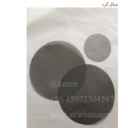
حصار زمین پدل
شکل گرد:
مش سیم بافتنی
سبد گابيون سنگي
مشبک
صفحه نمایش فلای زنجیره ای آلومینیومی
فیلتر صفحه نمایش جانسون
حصار فلزی
شبکه ی زنبور زنبور