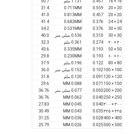
16 × 16
0.457
1.131 ملم
50.7
کارخانه تور
31.4
0.711MM
0.559
20 × 20
41.0
0.813MM
0.457
20 × 20
کنترل کیفیت
41.4
0.682MM
0.376
24 × 24
34.2
0.531MM
0.376
30 × 30
تماس با ما
30 × 30
0.310
0.536 ميلي متر
40.0
۴۰ × ۴۰
0.274
0.361 ملم
32.3
اخبار
43.6
0.335MM
0.193
50 × 50
29.8
0.230MM
0.193
۶۰ × ۶۰
حالا صحبت کن
80 × 80
0.122
0.196 ملم
37.9
100 × 100
0.102
0.152 ميلي متر
36.0
120 × 120
0.091
0.120 ملم
31.8
29.6
0.088 MM
0.071
150 × 150
توری استیل ضد زنگ X Tend
200 × 200
0.050
0.077 میلی متر
36.76
36.76
0.062 MM
0.040
250 × 250
صفحه فیلتر اکسترودر
27.83
0.045 MM
0.040
۳۰۰ × ۳۰۰
30.49
0.043 MM
0.035
۳۲۵ × ۳۲۵
بسته صفحه نمایش اکسترودر
31.25
0.036 MM
0.028
400 × 400
مش طناب سیمی
25.79
0.026 MM
0.025
500 × 500