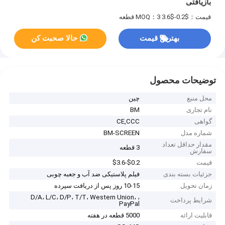
بازیافتی
قیمت：$0.2-$3.6
MOQ：3 قطعه
بهترین قیمت
حالا صحبت کن
توضیحات محصول
محل منبع
چین
نام تجاری
BM
گواهی
CE,CCC
شماره مدل
BM-SCREEN
مقدار حداقل تعداد
3 قطعه
سفارش
قیمت
$0.2-$3.6
جزئیات بسته بندی
فیلم پلاستیکی ضد آب و جعبه چوبی
زمان تحویل
10-15 روز پس از دریافت سپرده
D/A، L/C، D/P، T/T، Western Union، ،
شرایط پرداخت
PayPal
قابلیت ارائه
5000 قطعه در هفته