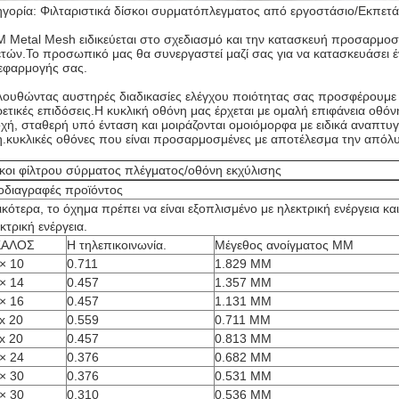
γορία: Φιλταριστικά δίσκοι συρματόπλεγματος από εργοστάσιο/Εκπετά
 Metal Mesh ειδικεύεται στο σχεδιασμό και την κατασκευή προσαρμο
τών.Το προσωπικό μας θα συνεργαστεί μαζί σας για να κατασκευάσει έν
εφαρμογής σας.
ουθώντας αυστηρές διαδικασίες ελέγχου ποιότητας σας προσφέρουμε εξ
ρετικές επιδόσεις.Η κυκλική οθόνη μας έρχεται με ομαλή επιφάνεια οθό
χή, σταθερή υπό ένταση και μοιράζονται ομοιόμορφα με ειδικά αναπτυ
.κυκλικές οθόνες που είναι προσαρμοσμένες με αποτέλεσμα την απόλ
κοι φίλτρου σύρματος πλέγματος/οθόνη εκχύλισης
οδιαγραφές προϊόντος
ικότερα, το όχημα πρέπει να είναι εξοπλισμένο με ηλεκτρική ενέργεια και
κτρική ενέργεια.
ΚΑΛΟΣ
Η τηλεπικοινωνία.
Μέγεθος ανοίγματος MM
× 10
0.711
1.829 MM
× 14
0.457
1.357 MM
× 16
0.457
1.131 MM
x 20
0.559
0.711 MM
x 20
0.457
0.813 MM
× 24
0.376
0.682 MM
× 30
0.376
0.531 MM
× 30
0.310
0.536 MM