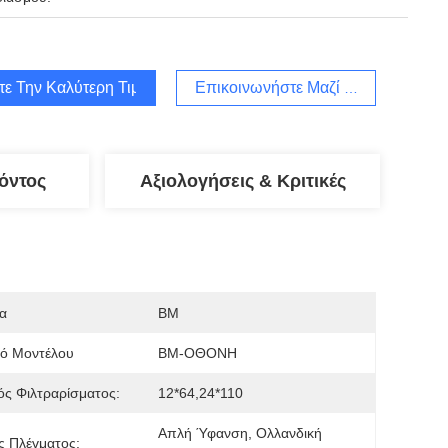
τε Την Καλύτερη Τιμή
Επικοινωνήστε Μαζί Μας
όντος
Αξιολογήσεις & Κριτικές
α
BM
μό Μοντέλου
BM-ΟΘΟΝΗ
ς Φιλτραρίσματος:
12*64,24*110
Απλή Ύφανση, Ολλανδική 
ς Πλέγματος: