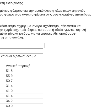
κτη εκτόξευσης
σμένων φίλτρων για την ανακύκλωση πλαστικών μηχανών
α φίλτρο που ανταποκρίνεται στις συγκεκριμένες απαιτήσεις
οπλισμό αιχμής με ισχυρό σχεδιασμό, αξιοπιστία και
νης χωρίς αιχμηρές άκρες, σπασμοί ή οξείες γωνίες, υψηλή
γμένο πίνακα ισχύος, για να αποφευχθεί ομοιόμορφη
υτη μη σπατάλη.
 να είναι εξοπλισμένο με
Ανοικτή περιοχή
51.8
55.9
50.7
31.4
41.0
41.4
34.2
40.0