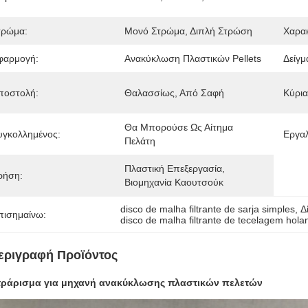
τρώμα:
Μονό Στρώμα, Διπλή Στρώση
Χαρακ
φαρμογή:
Ανακύκλωση Πλαστικών Pellets
Δείγμ
ποστολή:
Θαλασσίως, Από Σαφή
Κύρι
Θα Μπορούσε Ως Αίτημα 
υγκολλημένος:
Εργαλ
Πελάτη
Πλαστική Επεξεργασία, 
ρήση:
Βιομηχανία Καουτσούκ
disco de malha filtrante de sarja simples
, 
Δ
πισημαίνω:
disco de malha filtrante de tecelagem hol
εριγραφή Προϊόντος
τράρισμα για μηχανή ανακύκλωσης πλαστικών πελετών