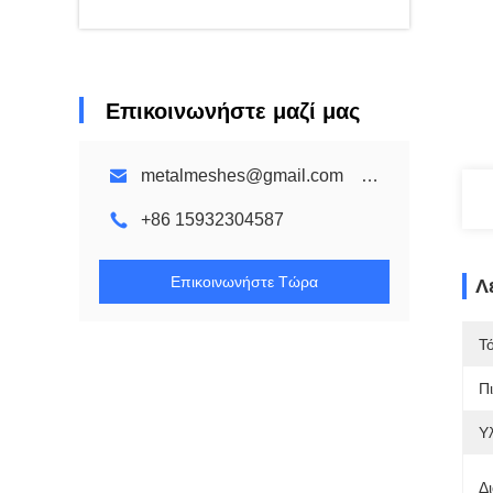
Επικοινωνήστε μαζί μας
metalmeshes@gmail.com karen@bmmetalmesh.com
+86 15932304587
Επικοινωνήστε Τώρα
Λ
Τ
Π
Υλ
Δι