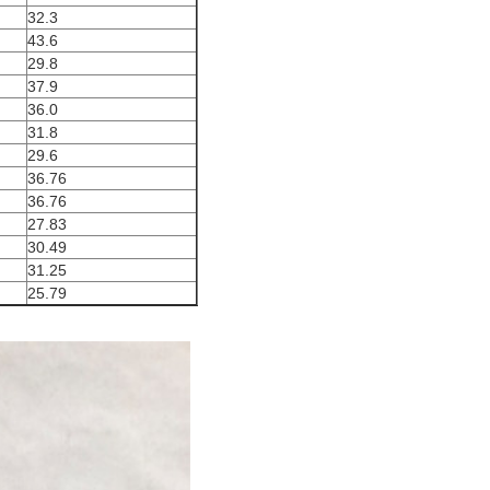
32.3
43.6
29.8
37.9
36.0
31.8
29.6
36.76
36.76
27.83
30.49
31.25
25.79