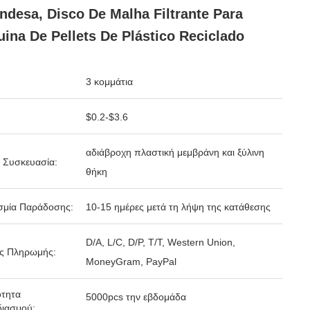
ndesa, Disco De Malha Filtrante Para
ina De Pellets De Plástico Reciclado
3 κομμάτια
$0.2-$3.6
αδιάβροχη πλαστική μεμβράνη και ξύλινη
 Συσκευασία:
θήκη
σμία Παράδοσης:
10-15 ημέρες μετά τη λήψη της κατάθεσης
D/A, L/C, D/P, T/T, Western Union,
ς Πληρωμής:
MoneyGram, PayPal
ότητα
5000pcs την εβδομάδα
ιασμού: