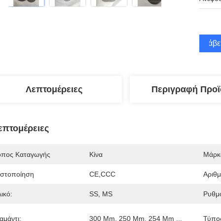
Λάβε
Λεπτομέρειες
Περιγραφή Προϊ
επτομέρειες
όπος Καταγωγής
Κίνα
Μάρκ
ιστοποίηση
CE,CCC
Αριθ
ικό:
SS, MS
Ρυθμό
αμάντι:
300 Mm, 250 Mm, 254 Mm ...
Τύπο