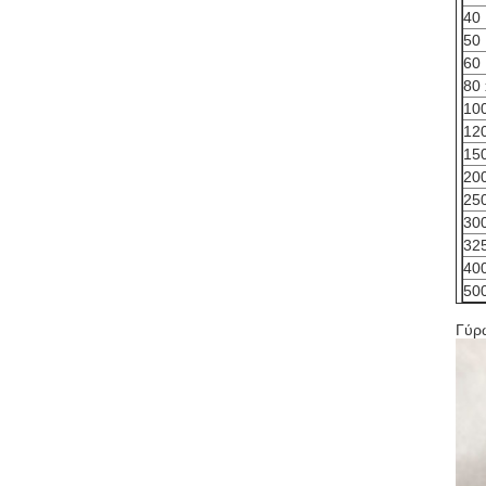
40 
50 
60 
80 
10
12
15
20
25
30
32
40
50
Γύρ