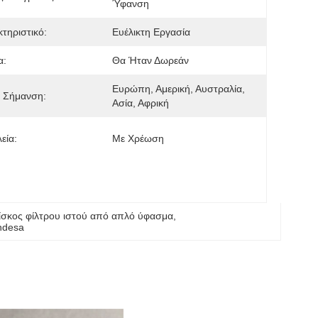
Ύφανση
τηριστικό:
Ευέλικτη Εργασία
α:
Θα Ήταν Δωρεάν
Ευρώπη, Αμερική, Αυστραλία, 
α Σήμανση:
Ασία, Αφρική
εία:
Με Χρέωση
ίσκος φίλτρου ιστού από απλό ύφασμα
, 
andesa