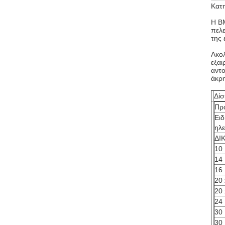
Κατη
Η BM
πελε
της 
Ακολ
εξαι
αντο
άκρη
Δίσ
Πρ
Ειδ
ηλε
ΔΙ
10 
14 
16 
20 
20 
24 
30 
30 