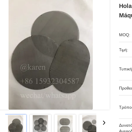
Hola
Máqu
MOQ:
Τιμή:
Τυπική
Προθε
Τρόπο
Δυνατ
Ανεφοδ