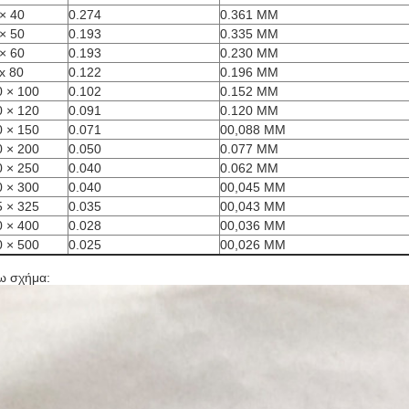
× 40
0.274
0.361 MM
× 50
0.193
0.335 MM
× 60
0.193
0.230 MM
x 80
0.122
0.196 MM
0 × 100
0.102
0.152 MM
0 × 120
0.091
0.120 MM
0 × 150
0.071
00,088 MM
0 × 200
0.050
0.077 MM
0 × 250
0.040
0.062 MM
0 × 300
0.040
00,045 MM
5 × 325
0.035
00,043 MM
0 × 400
0.028
00,036 MM
0 × 500
0.025
00,026 MM
ω σχήμα: