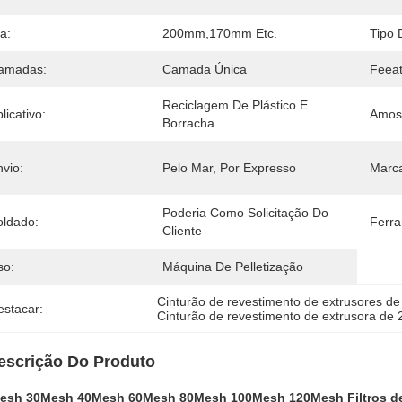
a:
200mm,170mm Etc.
Tipo 
amadas:
Camada Única
Feeat
Reciclagem De Plástico E 
licativo:
Amost
Borracha
vio:
Pelo Mar, Por Expresso
Marca
Poderia Como Solicitação Do 
oldado:
Ferra
Cliente
so:
Máquina De Pelletização
Cinturão de revestimento de extrusores de
estacar:
Cinturão de revestimento de extrusora de
escrição Do Produto
esh 30Mesh 40Mesh 60Mesh 80Mesh 100Mesh 120Mesh Filtros de e