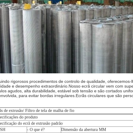
indo rigorosos procedimentos de controlo de qualidade, oferecemos-
ilidade e desempenho extraordinário.Nosso ecrã circular vem com super
los agudos, alta durabilidade, estável sob tensão e são cortados un
nvolvida, para evitar bordas irregulares.Ecrãs circulares que são pe
ãs de extrusão
/ Filtro de tela de malha de fio
ecificações do produto
ecificação do ecrã de extrusão padrão
SH
- O que é?
Dimensão da abertura MM