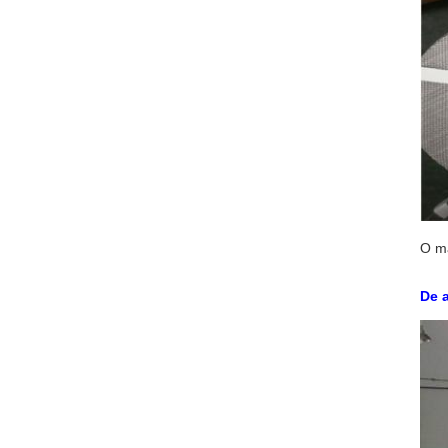
O ma
De 