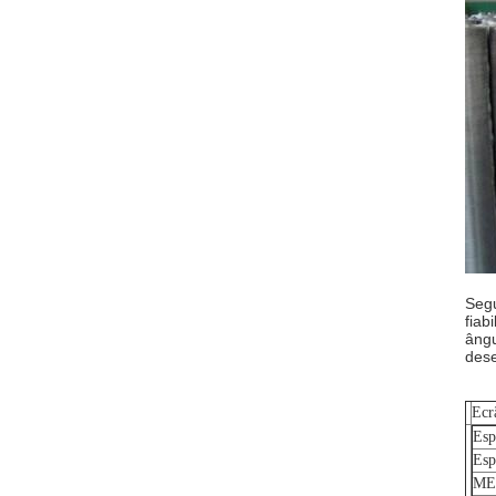
Segu
fiab
ângu
dese
Ecr
Esp
Esp
ME