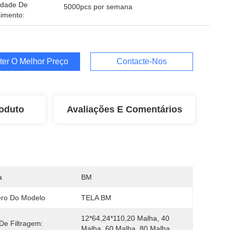
idade De
5000pcs por semana
imento:
ter O Melhor Preço
Contacte-Nos
oduto
Avaliações E Comentários
a
BM
ro Do Modelo
TELA BM
12*64,24*110,20 Malha, 40 
De Filtragem:
Malha, 60 Malha, 80 Malha