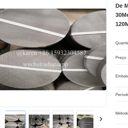
De M
30M
120
Quanti
Preço:
Embal
Períod
Métod