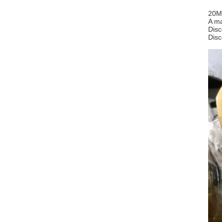
20M
A ma
Disc
Disc