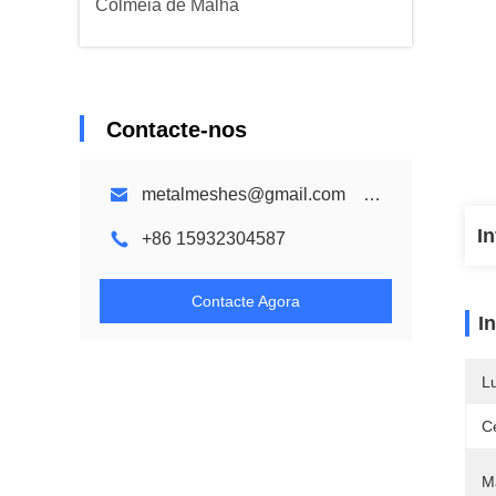
Colmeia de Malha
Contacte-nos
metalmeshes@gmail.com karen@bmmetalmesh.com
I
+86 15932304587
Contacte Agora
I
L
Ce
Ma