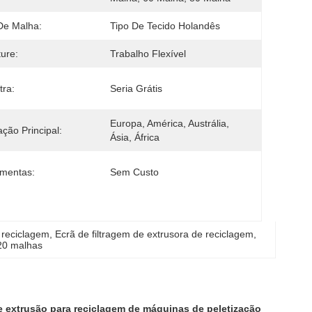
De Malha:
Tipo De Tecido Holandês
ure:
Trabalho Flexível
ra:
Seria Grátis
Europa, América, Austrália, 
ção Principal:
Ásia, África
mentas:
Sem Custo
 reciclagem
, 
Ecrã de filtragem de extrusora de reciclagem
, 
 20 malhas
xtrusão para reciclagem de máquinas de peletização