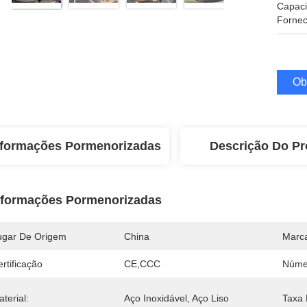
Capac
Fornec
Ob
nformações Pormenorizadas
Descrição Do Pr
nformações Pormenorizadas
ugar De Origem
China
Marc
rtificação
CE,CCC
Núme
terial:
Aço Inoxidável, Aço Liso
Taxa 