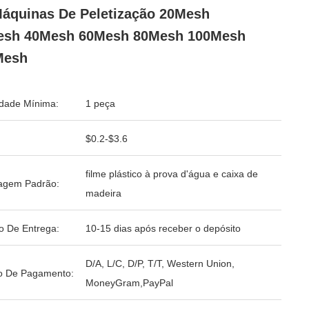
áquinas De Peletização 20Mesh
esh 40Mesh 60Mesh 80Mesh 100Mesh
Mesh
dade Mínima:
1 peça
$0.2-$3.6
filme plástico à prova d'água e caixa de
agem Padrão:
madeira
o De Entrega:
10-15 dias após receber o depósito
D/A, L/C, D/P, T/T, Western Union,
o De Pagamento:
MoneyGram,PayPal