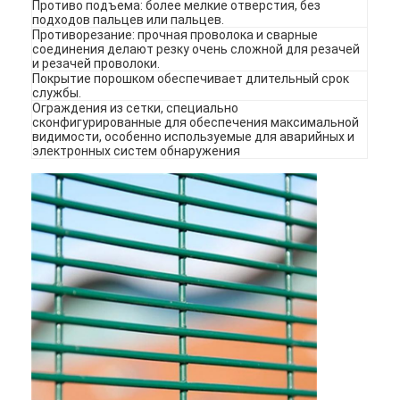
Противо подъема: более мелкие отверстия, без
Площадь для паделя
подходов пальцев или пальцев.
Противорезание: прочная проволока и сварные
соединения делают резку очень сложной для резачей
Трикотажная сетка
и резачей проволоки.
Покрытие порошком обеспечивает длительный срок
Корзина из габиона
службы.
Ограждения из сетки, специально
сконфигурированные для обеспечения максимальной
Архитектурная металлическая сетка
видимости, особенно используемые для аварийных и
электронных систем обнаружения
Алюминиевый цепной экран мухы
Сетчатый фильтр Джонсона
загородка сетки металла
Пчелиная сетка