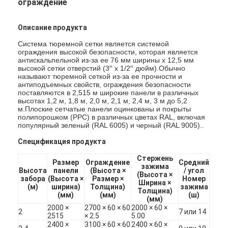
ограждение
Описание продукта
Система тюремной сетки является системой
ограждения высокой безопасности, которая является
антискальпельной из-за ее 76 мм ширины x 12,5 мм
высокой сетки отверстий (3′′ x 1/2′′ дюйм).Обычно
называют тюремной сеткой из-за ее прочности и
антиподъемных свойств, ограждения безопасности
поставляются в 2,515 м широкие панели в различных
высотах 1,2 м, 1,8 м, 2,0 м, 2,1 м, 2,4 м, 3 м до 5,2
м.Плоские сетчатые панели оцинкованы и покрыты
полипорошком (PPC) в различных цветах RAL, включая
популярный зеленый (RAL 6005) и черный (RAL 9005)..
Спецификация продукта
Стержень
Размер
Ограждение
Средний
зажима
Высота
панели
(Высота ×
/ угол
(Высота ×
забора
(Высота ×
Размер ×
Номер
Ширина ×
(м)
ширина)
Толщина)
зажима
Толщина)
(мм)
(мм)
(ш)
(мм)
2000 ×
2700 × 60 × 60
2000 × 60 ×
2
7 или 14
2515
× 2.5
5.00
2400 ×
3100 × 60 × 60
2400 × 60 ×