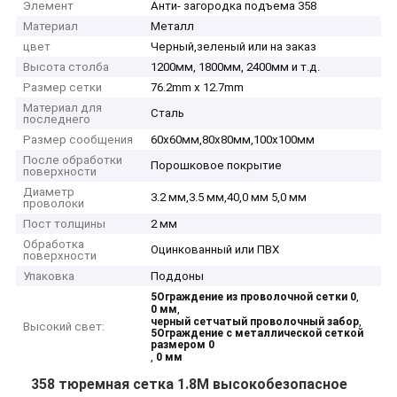
Элемент
Анти- загородка подъема 358
Материал
Металл
цвет
Черный,зеленый или на заказ
Высота столба
1200мм, 1800мм, 2400мм и т.д.
Размер сетки
76.2mm x 12.7mm
Материал для
Сталь
последнего
Размер сообщения
60х60мм,80х80мм,100х100мм
После обработки
Порошковое покрытие
поверхности
Диаметр
3.2 мм,3.5 мм,40,0 мм 5,0 мм
проволоки
Пост толщины
2 мм
Обработка
Оцинкованный или ПВХ
поверхности
Упаковка
Поддоны
,
5Ограждение из проволочной сетки 0
,
0 мм
,
черный сетчатый проволочный забор
Высокий свет:
5Ограждение с металлической сеткой
размером 0
,
0 мм
358 тюремная сетка 1.8M высокобезопасное