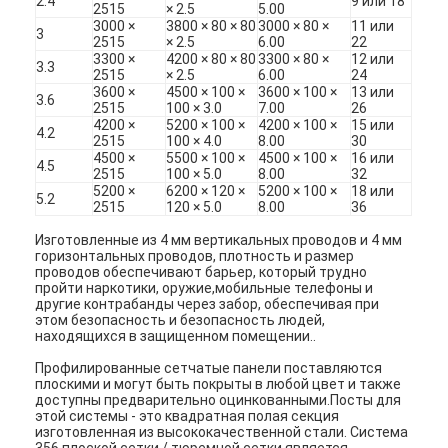
2.4
9 или 18
2515
× 2.5
5.00
3000 ×
3800 × 80 × 80
3000 × 80 ×
11 или
3
2515
× 2.5
6.00
22
3300 ×
4200 × 80 × 80
3300 × 80 ×
12 или
3.3
2515
× 2.5
6.00
24
3600 ×
4500 × 100 ×
3600 × 100 ×
13 или
3.6
2515
100 × 3.0
7.00
26
4200 ×
5200 × 100 ×
4200 × 100 ×
15 или
4.2
2515
100 × 4.0
8.00
30
4500 ×
5500 × 100 ×
4500 × 100 ×
16 или
4.5
2515
100 × 5.0
8.00
32
5200 ×
6200 × 120 ×
5200 × 100 ×
18 или
5.2
2515
120 × 5.0
8.00
36
Изготовленные из 4 мм вертикальных проводов и 4 мм
горизонтальных проводов, плотность и размер
проводов обеспечивают барьер, который трудно
пройти наркотики, оружие,мобильные телефоны и
другие контрабанды через забор, обеспечивая при
этом безопасность и безопасность людей,
Главная страница
находящихся в защищенном помещении..
Профилированные сетчатые панели поставляются
Продукция
плоскими и могут быть покрыты в любой цвет и также
доступны предварительно оцинкованными.Посты для
этой системы - это квадратная полая секция
О Компании
изготовленная из высококачественной стали. Система
356 плоской сетки / тюремной сетки является