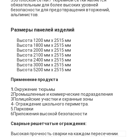
обязательным для более высоких уровней
Наша фабрика
безопасности для предотвращения вторжений,
альпинистов.
контроль качества
Размеры панелей изделий
контактные данные
Высота 1200 мм х 2515 мм
Высота 1800 мм х 2515 мм
Новости
Высота 2000 мм х 2515 мм
Высота 2100 мм х 2515 мм
теперь говорите
Высота 2400 мм х 2515 мм
Высота 3000 мм х 2515 мм
Высота 5200 мм х 2515 мм
Применение продукта
Нержавеющая сталь X Tend Mesh
1.
Окружение тюрьмы
2Промышленные и коммерческие подразделения
3Полицейские участки и охранные зоны
экструдерный фильтрующий экран
4- Ограждение школьного периметра.
5.Парковки
Пакет экрана штрангпресса
6Приложения высокой безопасности
Сварные решетчатые ограждения:
Сетка веревочки провода
Высокая прочность сварки на каждом пересечении.