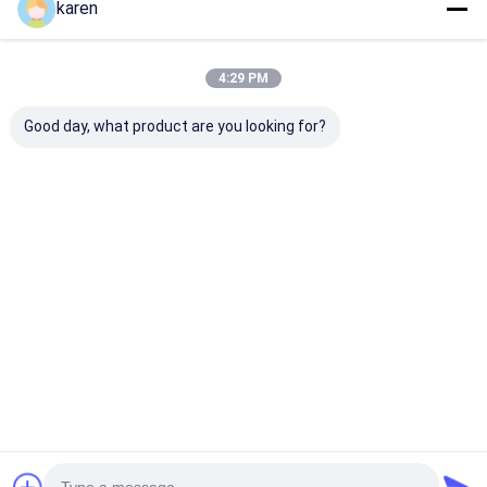
karen
4:29 PM
Good day, what product are you looking for?
Пакет из
Нержавеющая
Нержавеюща
нержавеющей
сталь защитный
сталь фильтр
стали для ловли
котёл от
водонагрева,
известняка из 4
известковых
водонагреват
неоднократных
отходов
для водонагр
Лучшая цена
Лучшая цена
Лучшая ц
безвкусных
аксессуары
предназначе
известняковых
Очиститель фильтр
для чайников
ловчих
от известковых
чайников
отходов
Главная
Карта
контактные
Desktop
страница
сайта
данные
Site
Карта сайта
Политика конфиденциальности
Качество
Нержавеющая сталь X Tend Mesh
Китайская
фабрика.Copyright © 2026 ANPING RUIBEI METAL MESH FACTORY.
All Rights Reserved.