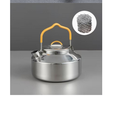
Площадь для паделя
Трикотажная сетка
Корзина из габиона
Архитектурная металлическая сетка
Алюминиевый цепной экран мухы
Сетчатый фильтр Джонсона
загородка сетки металла
Пчелиная сетка