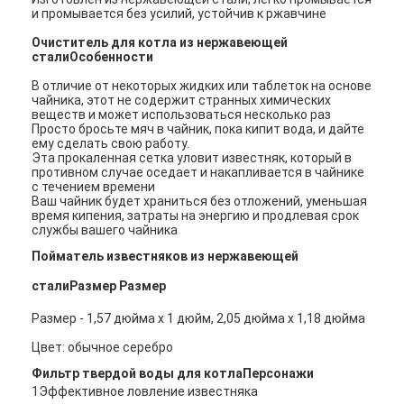
и промывается без усилий, устойчив к ржавчине
Очиститель для котла из нержавеющей
стали
Особенности
В отличие от некоторых жидких или таблеток на основе
чайника, этот не содержит странных химических
веществ и может использоваться несколько раз
Просто бросьте мяч в чайник, пока кипит вода, и дайте
ему сделать свою работу.
Эта прокаленная сетка уловит известняк, который в
противном случае оседает и накапливается в чайнике
с течением времени
Ваш чайник будет храниться без отложений, уменьшая
время кипения, затраты на энергию и продлевая срок
службы вашего чайника
Пойматель известняков из нержавеющей
стали
Размер Размер
Размер - 1,57 дюйма х 1 дюйм, 2,05 дюйма х 1,18 дюйма
Цвет: обычное серебро
Фильтр твердой воды для котла
Персонажи
1Эффективное ловление известняка