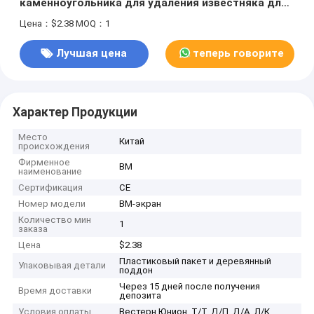
каменноугольника для удаления известняка для
удаления шерсти для уборки
Цена：$2.38
MOQ：1
Лучшая цена
теперь говорите
Характер Продукции
Место
Китай
происхождения
Фирменное
BM
наименование
Сертификация
CE
Номер модели
BM-экран
Количество мин
1
заказа
Цена
$2.38
Пластиковый пакет и деревянный
Упаковывая детали
поддон
Через 15 дней после получения
Время доставки
депозита
Условия оплаты
Вестерн Юнион, Т/Т, Д/П, Д/А, Л/К