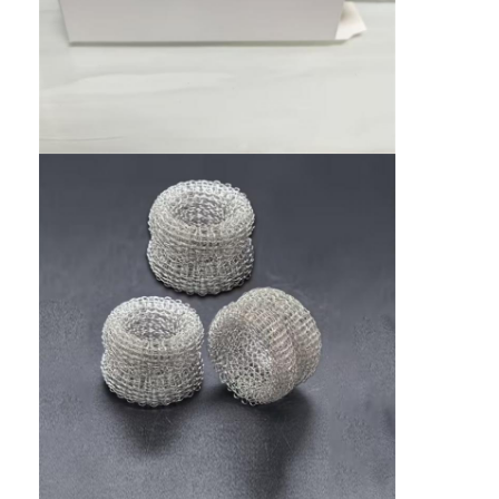
Наша фабрика
контроль качества
контактные данные
Новости
теперь говорите
Нержавеющая сталь X Tend Mesh
экструдерный фильтрующий экран
Пакет экрана штрангпресса
Сетка веревочки провода