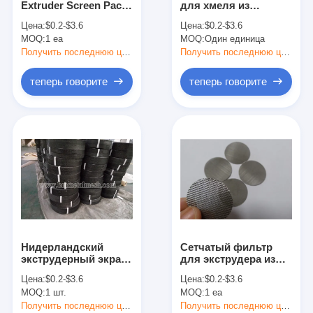
Extruder Screen Pack
для хмеля из
Площадь для паделя
из нержавеющей
нержавеющей стали
Цена:
$0.2-$3.6
Цена:
$0.2-$3.6
стали для
с сеткой 300 микрон
MOQ:
Трикотажная сетка
1 ea
MOQ:
Один единица
пластиковых
для домашнего
экструдерных
пивоварения
Получить последнюю цену
Получить последнюю цену
фильтров для
Корзина из габиона
проволочных сеток
теперь говорите
теперь говорите
Архитектурная металлическая сетка
Алюминиевый цепной экран мухы
Сетчатый фильтр Джонсона
загородка сетки металла
Пчелиная сетка
Нидерландский
Сетчатый фильтр
экструдерный экран
для экструдера из
низкоуглеродистой
нержавеющей стали
Цена:
$0.2-$3.6
Цена:
$0.2-$3.6
стали 200 мм для
304, круглый 200 мм,
MOQ:
1 шт.
MOQ:
1 ea
фильтрации
с диаметром
пластика и каучука
проволоки 0,23 мм
Получить последнюю цену
Получить последнюю цену