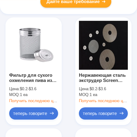
Дайте ваше требование
Фильтр для сухого
Нержавеющая сталь
охмеления пива из
экструдер Screen
нержавеющей стали
Wire Mesh для
Цена:
$0.2-$3.6
Цена:
$0.2-$3.6
304 316 размером 18
фильтрации
MOQ:
1 ea
MOQ:
1 ea
см x 7 см с сеткой 300
полимера 220Mm
микрон, картридж-
250Mm многоразовое
Получить последнюю цену
Получить последнюю цену
ситечко для хмеля
использование и
мойка
теперь говорите
теперь говорите