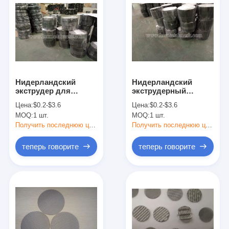
Нидерландский
Нидерландский
экструдер для
экструдерный
тканей с экраном с
экструдерный экран
Цена:
$0.2-$3.6
Цена:
$0.2-$3.6
200 мм диаметром
с однослойным
MOQ:
1 шт.
MOQ:
1 шт.
мягкого стального
многослойным
материала для
экраном и
Получить последнюю цену
Получить последнюю цену
обработки пластика
диаметром 200 мм
для чистой
теперь говорите
теперь говорите
экструзии
Главная страница
Продукция
О Компании