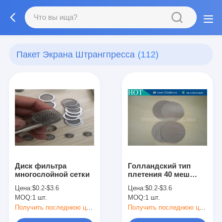
Пакет Экрана Штрангпресса
(112)
Диск фильтра
Голландский тип
многослойной сетки
плетения 40 меш
экструдерный
Цена:
$0.2-$3.6
Цена:
$0.2-$3.6
экранный пакет для
MOQ:
1 шт.
MOQ:
1 шт.
переработки
пластика и резины
Получить последнюю цену
Получить последнюю цену
сетчатый