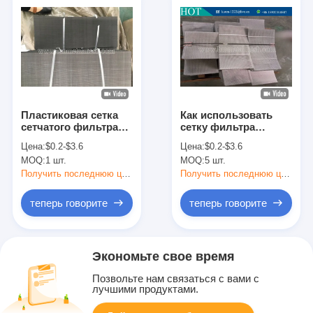
Пластиковая сетка
Как использовать
сетчатого фильтра
сетку фильтра
штрангпресса
нержавеющей стали
Цена:
$0.2-$3.6
Цена:
$0.2-$3.6
правильно?
MOQ:
1 шт.
MOQ:
5 шт.
Получить последнюю цену
Получить последнюю цену
теперь говорите
теперь говорите
Экономьте свое время
Позвольте нам связаться с вами с
лучшими продуктами.