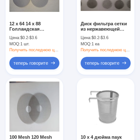
Наша фабрика
контроль качества
12 x 64 14 x 88
Диск фильтра сетки
Голландская
из нержавеющей
контактные данные
плетеная сетка для
стали с ремнем для
Цена:
$0.2-$3.6
Цена:
$0.2-$3.6
экструдера,
экструдера
MOQ:
1 шт.
MOQ:
1 ea
фильтрующие диски
Новости
из проволочной
Получить последнюю цену
Получить последнюю цену
сетки для
переработки
теперь говорите
теперь говорите
теперь говорите
пластмасс и резины
Нержавеющая сталь X Tend Mesh
экструдерный фильтрующий экран
Пакет экрана штрангпресса
Сетка веревочки провода
100 Mesh 120 Mesh
10 x 4 дюйма паук