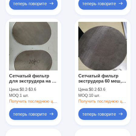
фильтрующий диск
теперь говорите
теперь говорите
экструдера
Сетчатый фильтр
Сетчатый фильтр
для экструдера на 4
экструдера 60 меш,
и 8 точек
300 мм
Цена:
$0.2-$3.6
Цена:
$0.2-$3.6
MOQ:
1 шт.
MOQ:
10 шт.
Получить последнюю цену
Получить последнюю цену
теперь говорите
теперь говорите