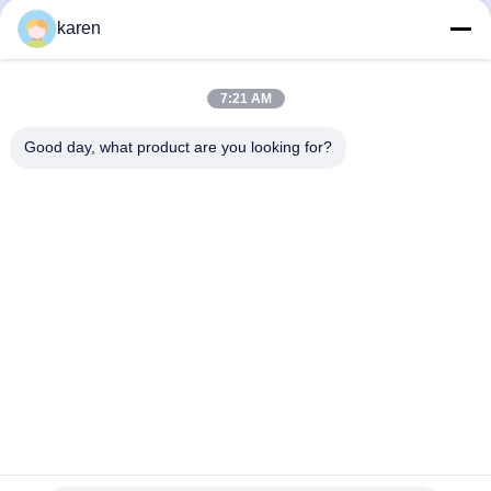
karen
Наши Категории
7:21 AM
Good day, what product are you looking for?
Нержавеющая сталь
экструдерный
Пакет экрана
X Tend Mesh
фильтрующий экран
штрангпресса
Главная
Карта
контактные
Desktop
страница
сайта
данные
Site
Карта сайта
Политика конфиденциальности
Качество
Нержавеющая сталь X Tend Mesh
Китайская
фабрика.Copyright © 2026 ANPING RUIBEI METAL MESH
FACTORY. All Rights Reserved.