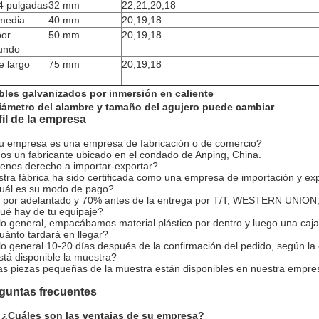
4 pulgadas
32 mm
22,21,20,18
media.
40 mm
20,19,18
por
50 mm
20,19,18
undo
e largo
75 mm
20,19,18
bles galvanizados por inmersión en caliente
Diámetro del alambre y tamaño del agujero puede cambiar
fil de la empresa
 empresa es una empresa de fabricación o de comercio?
s un fabricante ubicado en el condado de Anping, China.
enes derecho a importar-exportar?
tra fábrica ha sido certificada como una empresa de importación y exp
uál es su modo de pago?
por adelantado y 70% antes de la entrega por T/T, WESTERN UNION,
é hay de tu equipaje?
lo general, empacábamos material plástico por dentro y luego una caj
ánto tardará en llegar?
lo general 10-20 días después de la confirmación del pedido, según la
tá disponible la muestra?
las piezas pequeñas de la muestra están disponibles en nuestra empre
guntas frecuentes
 ¿Cuáles son las ventajas de su empresa?