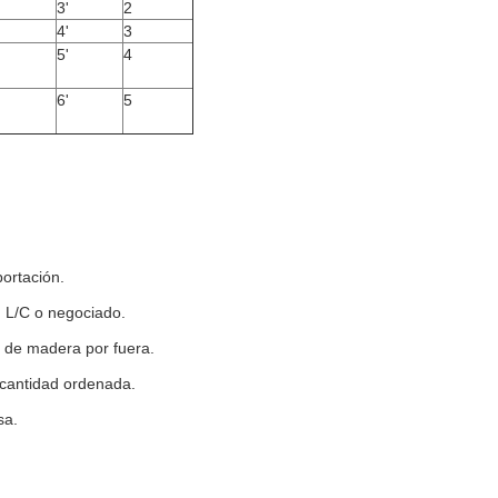
3'
2
4'
3
5'
4
6'
5
ortación.
 L/C o negociado.
a de madera por fuera.
 cantidad ordenada.
sa.