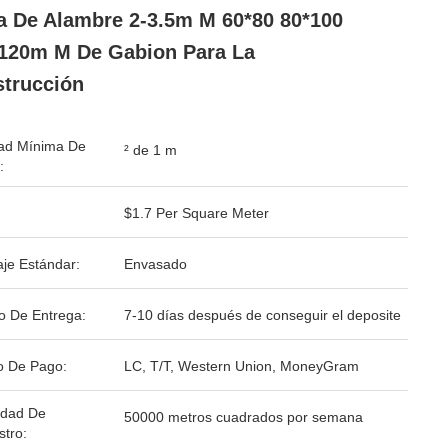
a De Alambre 2-3.5m M 60*80 80*100
120m M De Gabion Para La
trucción
ad Mínima De
² de 1 m
:
$1.7 Per Square Meter
je Estándar:
Envasado
o De Entrega:
7-10 días después de conseguir el deposite
o De Pago:
LC, T/T, Western Union, MoneyGram
idad De
50000 metros cuadrados por semana
stro: