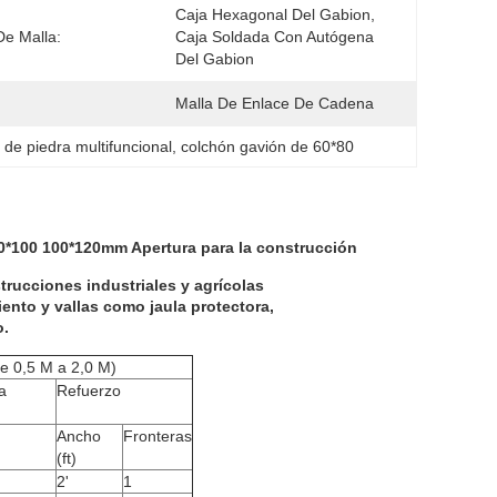
Caja Hexagonal Del Gabion, 
De Malla:
Caja Soldada Con Autógena 
Del Gabion
Malla De Enlace De Cadena
 de piedra multifuncional
, 
colchón gavión de 60*80
0*100 100*120mm Apertura para la construcción
trucciones industriales y agrícolas
ento y vallas como jaula protectora,
o.
e 0,5 M a 2,0 M)
a
Refuerzo
Ancho
Fronteras
(ft)
2'
1