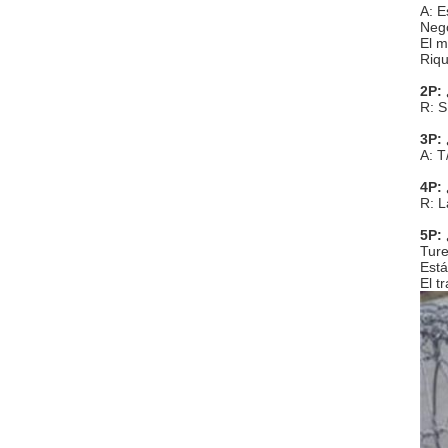
A: E
Nego
El m
Riqu
2P:
R: S
3P:
A: T
4P:
R: L
5P:
Ture
Está
El t