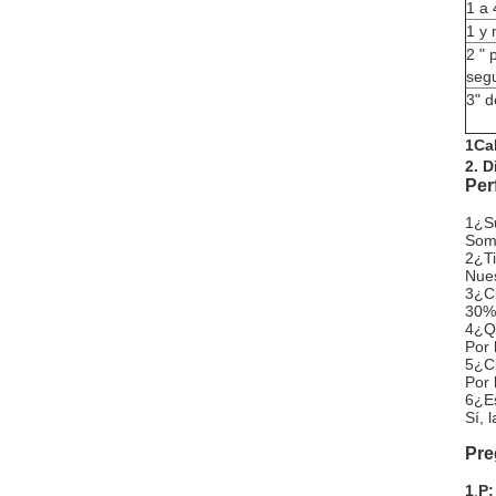
1 a 
1 y 
2 " 
seg
3" d
1Ca
2. 
Per
1¿Su
Somo
2¿Ti
Nues
3¿C
30% 
4¿Qu
Por 
5¿Cu
Por 
6¿Es
Sí, 
Pre
1
.
P: