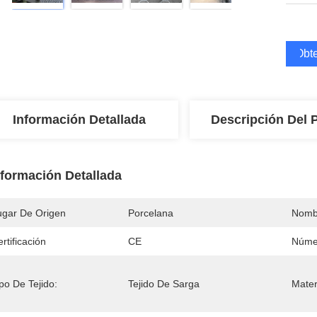
Obte
Información Detallada
Descripción Del 
nformación Detallada
ugar De Origen
Porcelana
Nomb
rtificación
CE
Núme
po De Tejido:
Tejido De Sarga
Mater