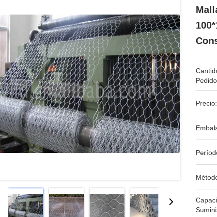
Mall
100*
Cons
Cantid
Pedido
Precio:
Embala
Períod
Métod
Capac
Sumini