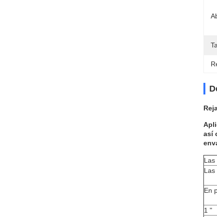
A
T
Re
D
Rej
Apl
así 
enva
Las 
Las
En 
1 "