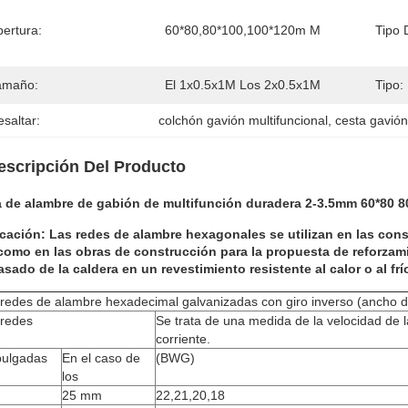
bertura:
60*80,80*100,100*120m M
Tipo 
amaño:
El 1x0.5x1M Los 2x0.5x1M
Tipo:
saltar:
colchón gavión multifuncional
, 
cesta gavión
escripción Del Producto
a de alambre de gabión de multifunción duradera 2-3.5mm 60*80 8
icación
: Las redes de alambre hexagonales se utilizan en las cons
como en las obras de construcción para la propuesta de reforzami
sado de la caldera en un revestimiento resistente al calor o al frí
redes de alambre hexadecimal galvanizadas con giro inverso (ancho d
 redes
Se trata de una medida de la velocidad de l
corriente.
pulgadas
En el caso de
(BWG)
los
25 mm
22,21,20,18