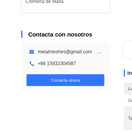
Colmena de Malla
Contacta con nosotros
metalmeshes@gmail.com karen@bmmetalmesh.com
+86 15932304587
I
Contacta ahora
L
Ce
Ti