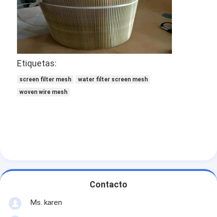
Recinto de la cancha de padel
Malla de alambre tejido
Cesta de gavión de piedra
Etiquetas:
Malla de metal arquitectónico
screen filter mesh
water filter screen mesh
Pantalla de cadena de aluminio de la mosca
woven wire mesh
Filtro de pantalla de Johnson
cerca de la malla metálica
Colmena de Malla
Contacto
Ms. karen