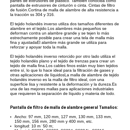
partes de extrusores de plástico. También conocida como
pantalla de extrusores de cinturón o cinta. Cintas de filtro
de fusión.Cortina de malla de alambre de alta resistencia a
la tracción ss 304 y 316.
El tejido holandés inverso utiliza dos tamaños diferentes de
alambre en el tejido.Los alambres más pequeños se
deforman contra un alambre grande y se tejen lo más
estrechamente posible para crear una tela de malla más
fina y ajustadaEl alambre más grande se utiliza para
reforzar y apoyar toda la malla.
El tejido holandés inverso retorcido por otro lado utiliza el
tejido holandés plano y el tejido de trenzas para crear un
tejido de malla fina.Los cables finos están muy bien tejidos
entre sí, lo que lo hace ideal para la filtración de gases y
otras aplicaciones de líquidosLa malla de alambre de tejido
holandés inverso es la malla de filtro ideal, con una
superficie lisa y resistente a la deformación y la dureza.Es
una de las mejores mallas para aplicaciones industriales
que requieren la separación de líquido y materia de lodo.
Pantalla de filtro de malla de alambre general
Tamaños:
Ancho: 97 mm, 120 mm, 127 mm, 130 mm, 133 mm,
150 mm, 156 mm, 280 mm y 400 mm, etc.
longitud: 10 m ̇ 50 m;