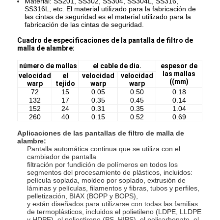
Material: SS201, SS302, SS304, SS304L, SS316,
SS316L, etc. El material utilizado para la fabricación de
las cintas de seguridad es el material utilizado para la
fabricación de las cintas de seguridad.
Cuadro de especificaciones de la pantalla de filtro de
malla de alambre:
número de mallas
el cable de dia.
espesor de
las mallas
velocidad
el
velocidad
velocidad
((mm)
warp
tejido
warp
warp
72
15
0.05
0.50
0.18
132
17
0.35
0.45
0.14
152
24
0.31
0.35
1.04
260
40
0.15
0.52
0.69
Aplicaciones de las pantallas de filtro de malla de
alambre:
Pantalla automática continua que se utiliza con el
cambiador de pantalla
Inicio
filtración por fundición de polímeros en todos los
segmentos del procesamiento de plásticos, incluidos:
película soplada, moldeo por soplado, extrusión de
Productos
láminas y películas, filamentos y fibras, tubos y perfiles,
pelletización, BIAX (BOPP y BOPS),
y están diseñados para utilizarse con todas las familias
Sobre nosotros
de termoplásticos, incluidos el polietileno (LDPE, LLDPE
y HDPE), el poliestireno (PS, HIPS), el policarbonato, el