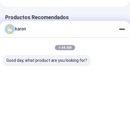
Productos Recomendados
karen
1:44 AM
Good day, what product are you looking for?
Acero suave Mesh
Malla de alambre
Las pantallas 
Filter Disc tejido,
holandesa reversa de
extrusor en gr
forma del filtro de
acero inoxidable de
del micrón se
pantalla del extrusor
la armadura/correa
adaptan a la
del rectángulo
continua de la malla
protuberancia 
Mejor precio
Mejor precio
Mejor pre
de la pantalla
800 micrones
Inicio
Mapa del
Contactar
Desktop
Sitio
Ahora
Site
Mapa del Sitio
Política de privacidad