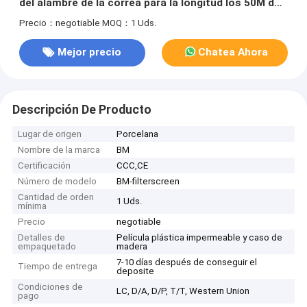
del alambre de la correa para la longitud los 50M de
la producción del plástico del extrusor
Precio：negotiable
MOQ：1 Uds.
Mejor precio
Chatea Ahora
Descripción De Producto
Lugar de origen
Porcelana
Nombre de la marca
BM
Certificación
CCC,CE
Número de modelo
BM-filterscreen
Cantidad de orden
1 Uds.
mínima
Precio
negotiable
Detalles de
Película plástica impermeable y caso de
empaquetado
madera
7-10 días después de conseguir el
Tiempo de entrega
deposite
Condiciones de
LC, D/A, D/P, T/T, Western Union
pago