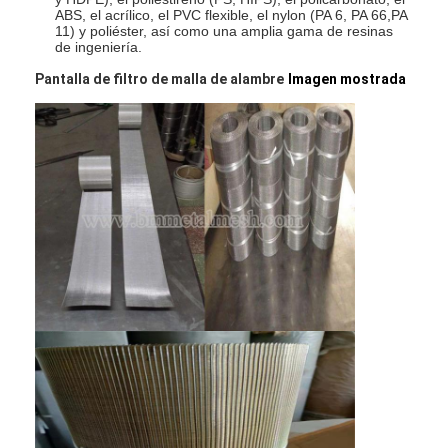
ABS, el acrílico, el PVC flexible, el nylon (PA 6, PA 66,PA
Visita a la fábrica
11) y poliéster, así como una amplia gama de resinas
de ingeniería.
Control de Calidad
Pantalla de filtro de malla de alambre
Imagen mostrada
Contacto
noticias
Chatea Ahora
Malla X Tend de Acero Inoxidable
pantalla de filtro para extrusora
Paquete de la pantalla del extrusor
Malla de la cuerda de alambre