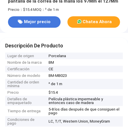
pantalla de la correa de la malla los 97Mm el 127Mm
Precio：$15.4
MOQ：² de 1 m
Mejor precio
Chatea Ahora
Descripción De Producto
Lugar de origen
Porcelana
Nombre de la marca
BM
Certificación
CE
Número de modelo
BM-MB023
Cantidad de orden
² de 1 m
mínima
Precio
$15.4
Detalles de
Película plástica impermeable y
empaquetado
entonces caso de madera
5-8 los días después de que consiguen el
Tiempo de entrega
pago
Condiciones de
LC, T/T, Western Union, MoneyGram
pago