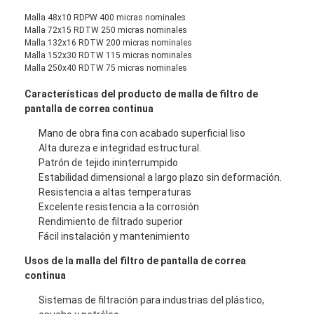
Recinto de la cancha de padel
Malla 48x10 RDPW 400 micras nominales
Malla 72x15 RDTW 250 micras nominales
Malla de alambre tejido
Malla 132x16 RDTW 200 micras nominales
Malla 152x30 RDTW 115 micras nominales
Malla 250x40 RDTW 75 micras nominales
Cesta de gavión de piedra
Características del producto de malla de filtro de
Malla de metal arquitectónico
pantalla de correa continua
Pantalla de cadena de aluminio de la mosca
Mano de obra fina con acabado superficial liso
Alta dureza e integridad estructural.
Patrón de tejido ininterrumpido
Filtro de pantalla de Johnson
Estabilidad dimensional a largo plazo sin deformación.
Resistencia a altas temperaturas
cerca de la malla metálica
Excelente resistencia a la corrosión
Rendimiento de filtrado superior
Colmena de Malla
Fácil instalación y mantenimiento
Usos de la malla del filtro de pantalla de correa
continua
Sistemas de filtración para industrias del plástico,