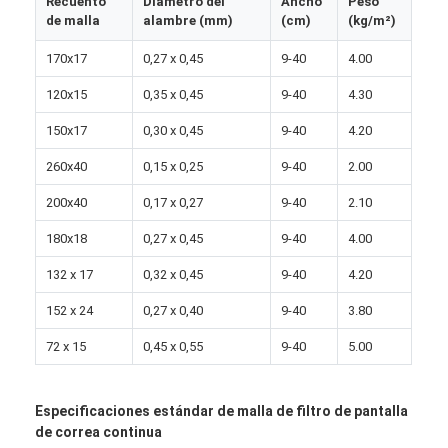
Recuento
Diámetro del
Ancho
Peso
Visita a la fábrica
de malla
alambre (mm)
(cm)
(kg/m²)
170x17
0,27 x 0,45
9-40
4.00
Control de Calidad
120x15
0,35 x 0,45
9-40
4.30
Contacto
150x17
0,30 x 0,45
9-40
4.20
noticias
260x40
0,15 x 0,25
9-40
2.00
Chatea Ahora
200x40
0,17 x 0,27
9-40
2.10
180x18
0,27 x 0,45
9-40
4.00
132 x 17
0,32 x 0,45
9-40
4.20
Malla X Tend de Acero Inoxidable
152 x 24
0,27 x 0,40
9-40
3.80
pantalla de filtro para extrusora
72 x 15
0,45 x 0,55
9-40
5.00
Paquete de la pantalla del extrusor
Especificaciones estándar de malla de filtro de pantalla
Malla de la cuerda de alambre
de correa continua