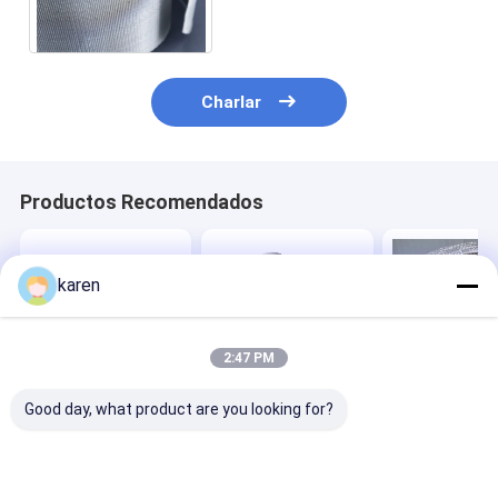
malla los 97Mm el 127Mm
Charlar
Productos Recomendados
karen
2:47 PM
Good day, what product are you looking for?
Cinturón de filtro
Filtración con
Cinturones de f
continuo de polímero
cambiadores de
para los
para una filtración
pantalla continuos
cambiadores d
eficiente de
con correas
pantalla cont
fundición de
filtrantes
Mejor precio
Mejor precio
Mejor pre