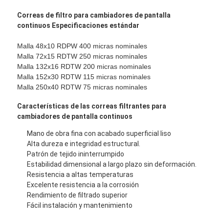
Recinto de la cancha de padel
Correas de filtro para cambiadores de pantalla
continuos Especificaciones estándar
Malla de alambre tejido
Malla 48x10 RDPW 400 micras nominales
Cesta de gavión de piedra
Malla 72x15 RDTW 250 micras nominales
Malla 132x16 RDTW 200 micras nominales
Malla de metal arquitectónico
Malla 152x30 RDTW 115 micras nominales
Malla 250x40 RDTW 75 micras nominales
Pantalla de cadena de aluminio de la mosca
Características de las correas filtrantes para
Filtro de pantalla de Johnson
cambiadores de pantalla continuos
Mano de obra fina con acabado superficial liso
cerca de la malla metálica
Alta dureza e integridad estructural.
Patrón de tejido ininterrumpido
Colmena de Malla
Estabilidad dimensional a largo plazo sin deformación.
Resistencia a altas temperaturas
Excelente resistencia a la corrosión
Rendimiento de filtrado superior
Fácil instalación y mantenimiento