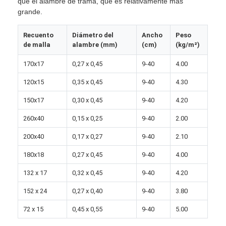
que el alambre de trama, que es relativamente más
Visita a la fábrica
grande.
Control de Calidad
Recuento
Diámetro del
Ancho
Peso
de malla
alambre (mm)
(cm)
(kg/m²)
Contacto
170x17
0,27 x 0,45
9-40
4.00
noticias
120x15
0,35 x 0,45
9-40
4.30
Chatea Ahora
150x17
0,30 x 0,45
9-40
4.20
260x40
0,15 x 0,25
9-40
2.00
200x40
0,17 x 0,27
9-40
2.10
Malla X Tend de Acero Inoxidable
180x18
0,27 x 0,45
9-40
4.00
pantalla de filtro para extrusora
132 x 17
0,32 x 0,45
9-40
4.20
Paquete de la pantalla del extrusor
152 x 24
0,27 x 0,40
9-40
3.80
72 x 15
0,45 x 0,55
9-40
5.00
Malla de la cuerda de alambre