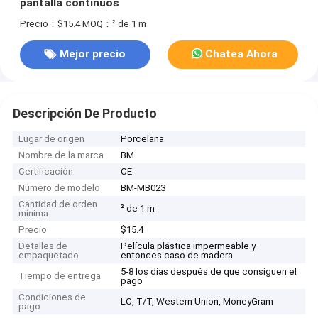
pantalla continuos
Precio：$15.4
MOQ：² de 1 m
Mejor precio
Chatea Ahora
Descripción De Producto
Lugar de origen
Porcelana
Nombre de la marca
BM
Certificación
CE
Número de modelo
BM-MB023
Cantidad de orden
² de 1 m
mínima
Precio
$15.4
Detalles de
Película plástica impermeable y
empaquetado
entonces caso de madera
5-8 los días después de que consiguen el
Tiempo de entrega
pago
Condiciones de
LC, T/T, Western Union, MoneyGram
pago