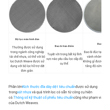
Padel Court hàng rào
Lưới dệt kim
giỏ đá gabion
Kiến trúc lưới kim loại
Bộ lọc màn hình đơn
Bao vỏ
Màn hình chuỗi nhôm
Bao bì hàn điểm
Thường được sử dụng
trong ngành công nghiệp
Bao bì đúc tại chỗ 
Tuyệt vời trong bất kỳ lĩnh
tái chế nhựa, có thể với bộ
vành nhôm hoặc 
Bộ lọc màn hình Johnson
vực nào yêu cầu lọc cấp độ
lọc Dutch Weave được sử
không gỉ được thêm
cụ thể.
dụng với bộ lọc hỗ trợ dệt
tăng độ cứng và đ
Hàng rào lưới kim loại
đơn giản.
Tổ ong lưới
Phần lớn
Kích thước đĩa dây dệt tiêu chuẩn
được sử dụng
trong
xát nhựa
và quá trình lọc có sẵn từ công cụ hiện
có.
Thông số kỹ thuật cổ phiếu tiêu chuẩn
cũng như phạm vi
của Dutch Weaves.