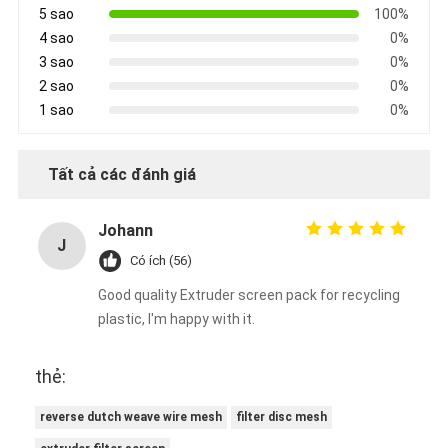
5 sao
100%
4 sao
0%
3 sao
0%
2 sao
0%
1 sao
0%
Tất cả các đánh giá
Johann
J
Có ích (56)
Good quality Extruder screen pack for recycling
plastic, I'm happy with it.
thẻ:
reverse dutch weave wire mesh
filter disc mesh