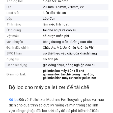
Tốc độ lọc
1 đến 500 micron
Dia
200mm, 170mm, 250mm, v.v.
Loại lưới
kiểu dệt Hà Lan
Lớp
Lớp đơn
Tính năng
làm việc linh hoạt
Ứng dụng
tái chế nhựa và cao su
Vật mẫu
sẽ được miễn phí
vận chuyển
bằng đường biển, đường cao tốc
Đánh dấu chính
Châu Âu, Mỹ, Úc, Châu Á, Châu Phi
SPOT hàn
có thể theo yêu cầu của khách hàng
dụng cụ
có tính phí
Cách sử dụng
gia công nhựa, công nghiệp cao su
,
gói màn lọc máy đùn tái chế
Điểm nổi bật:
,
gói màn lọc tái chế trong máy đùn
gói màn hình máy extruder pelletizer
Bộ lọc cho máy pelletizer để tái chế
Bộ lọc
Đối với Pelletizer Machine For Recycling phục vụ mục
đích cho quá trình ép cực kỳ mỏng và mịn trong các lĩnh
vực công nghiệp.đĩa lọc lưới dây dệt là phổ biến nhấtCác