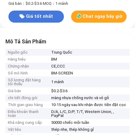
Giá bán：$0.2-$3.6
MOQ：1 mảnh
Giá tốt nhất
Chat ngay bây giờ
Mô Tả Sản Phẩm
Nguồn gốc
Trung Quốc
Hàng hiệu
BM
Chứng nhận
CE,CCC
Số mô hình
BM-SCREEN
Số lượng đặt hàng
1 mảnh
tối thiểu
Giá bán
$0.2-$3.6
chi tiết đóng gói
màng nhựa chống nước và vỏ gỗ
Thời gian giao hàng
10-15 ngày sau khi nhận được tiền đặt cọc
Điều khoản thanh
D/A, L/C, D/P, T/T, Western Union, ,
toán
PayPal
Khả năng cung cấp
50000 chiếc mỗi tuần
Vật liệu
thép nhẹ, thép không gỉ