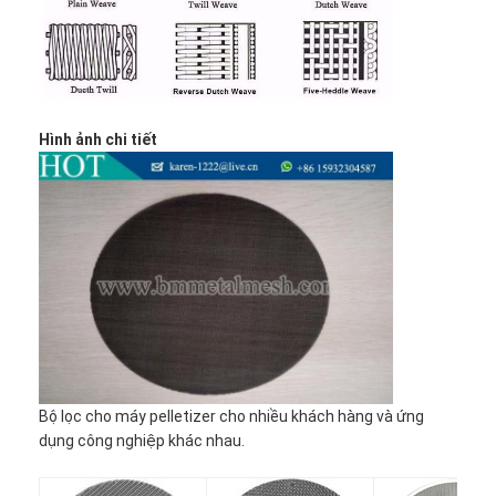
Tham quan nhà máy
Kiểm soát chất lượng
Liên hệ chúng tôi
Hình ảnh chi tiết
Tin tức
Chat ngay bây giờ
Lưới thép không gỉ X Tend
Màn hình lọc extruder
Gói màn hình máy đùn
Bộ lọc cho máy pelletizer cho nhiều khách hàng và ứng
dụng công nghiệp khác nhau.
dây cáp lưới