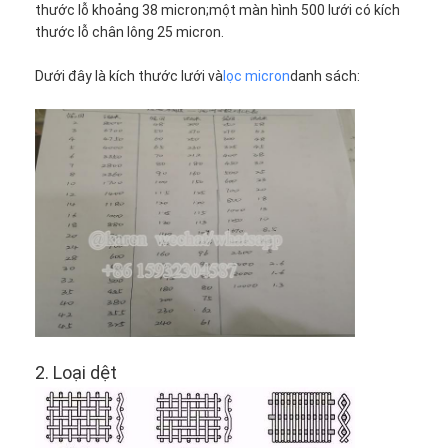
thước lỗ khoảng 38 micron;một màn hình 500 lưới có kích
thước lỗ chân lông 25 micron.
Dưới đây là kích thước lưới và
lọc micron
danh sách:
Nhà
2. Loại dệt
Sản phẩm
Về chúng tôi