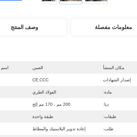
معلومات مفصلة
وصف المنتج
مكان المنشأ
الصين
اسم ا
إصدار الشهادات
CE,CCC
مادة:
الفولاذ الطري
ديا:
200 مم ، 170 مم إلخ
طبقات:
طبقة واحدة
طلب:
إعادة تدوير البلاستيك والمطاط