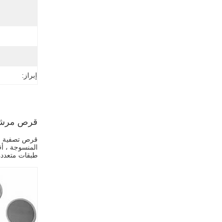
إبراز:
قرص مرشح
قرص تصفية ش
المنسوجة ، أ
طبقات متعددة