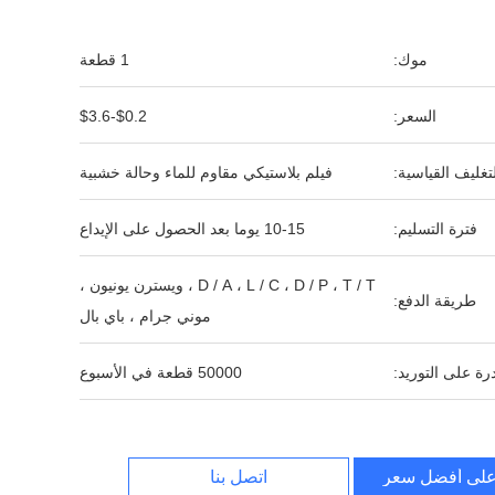
موك:
1 قطعة
السعر:
$0.2-$3.6
لتغليف القياسية:
فيلم بلاستيكي مقاوم للماء وحالة خشبية
فترة التسليم:
10-15 يوما بعد الحصول على الإيداع
D / A ، L / C ، D / P ، T / T ، ويسترن يونيون ،
طريقة الدفع:
موني جرام ، باي بال
رة على التوريد:
50000 قطعة في الأسبوع
لى أفضل سعر
اتصل بنا