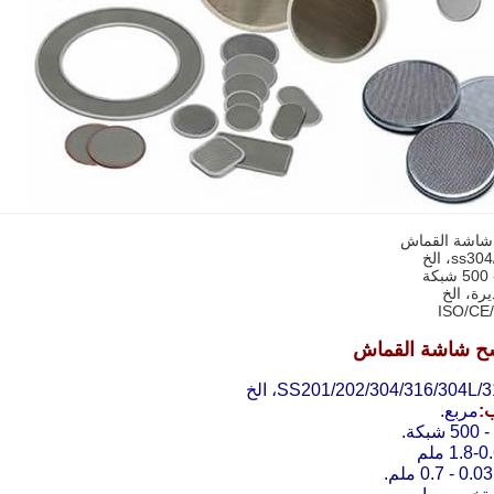
اشة القماش
 شاشة القماش
SS201/202/304/316/304L/، الخ
مربع.
0.6 ملم
0.03 - 0.7 ملم.