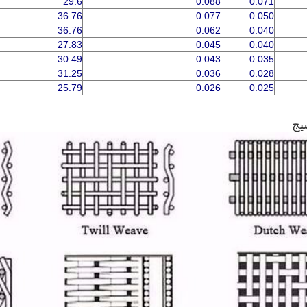
29.6
0.088
0.071
36.76
0.077
0.050
36.76
0.062
0.040
27.83
0.045
0.040
30.49
0.043
0.035
31.25
0.036
0.028
25.79
0.026
0.025