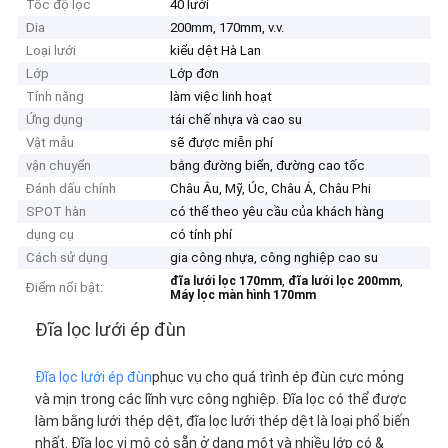
Tốc độ lọc
40 lưới
Dia
200mm, 170mm, v.v.
Loại lưới
kiểu dệt Hà Lan
Lớp
Lớp đơn
Tính năng
làm việc linh hoạt
Ứng dụng
tái chế nhựa và cao su
Vật mẫu
sẽ được miễn phí
vận chuyển
bằng đường biển, đường cao tốc
Đánh dấu chính
Châu Âu, Mỹ, Úc, Châu Á, Châu Phi
SPOT hàn
có thể theo yêu cầu của khách hàng
dụng cụ
có tính phí
Cách sử dụng
gia công nhựa, công nghiệp cao su
,
,
đĩa lưới lọc 170mm
đĩa lưới lọc 200mm
Điểm nổi bật:
Máy lọc màn hình 170mm
Đĩa lọc lưới ép đùn
Đĩa lọc lưới ép đùn
phục vụ cho quá trình ép đùn cực mỏng
và mịn trong các lĩnh vực công nghiệp. Đĩa lọc có thể được
làm bằng lưới thép dệt, đĩa lọc lưới thép dệt là loại phổ biến
nhất. Đĩa lọc vi mô có sẵn ở dạng một và nhiều lớp có &