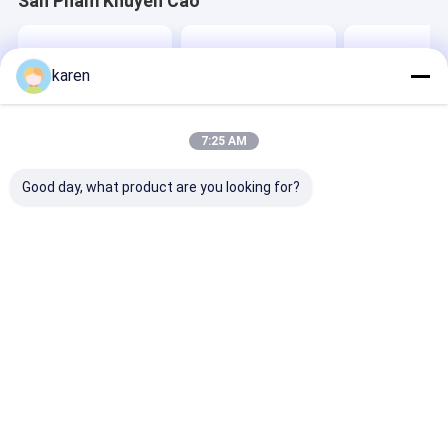
Sản Phẩm Khuyến Cáo
karen
7:25 AM
Good day, what product are you looking for?
Bộ lọc màn hình
Làm thế nào để sử
Màng lọc màn 
Extruder thép không
dụng lưới lọc thép
extruder nhựa
gỉ cho máy hạt
không gỉ đúng cách?
Giá tốt nhất
Giá tốt nhất
Giá tốt n
Nhà
Về chúng
Liên hệ với chúng
Desktop
tôi
tôi
Site
Sơ đồ trang web
Chính sách bảo mật
Phẩm chất
Lưới thép không gỉ X Tend
Nhà máy trung
quốc.Copyright © 2026 ANPING RUIBEI METAL MESH FACTORY. All