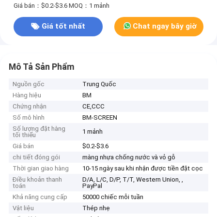
Giá bán：$0.2-$3.6
MOQ：1 mảnh
Giá tốt nhất
Chat ngay bây giờ
Mô Tả Sản Phẩm
Nguồn gốc
Trung Quốc
Hàng hiệu
BM
Chứng nhận
CE,CCC
Số mô hình
BM-SCREEN
Số lượng đặt hàng
1 mảnh
tối thiểu
Giá bán
$0.2-$3.6
chi tiết đóng gói
màng nhựa chống nước và vỏ gỗ
Thời gian giao hàng
10-15 ngày sau khi nhận được tiền đặt cọc
Điều khoản thanh
D/A, L/C, D/P, T/T, Western Union, ,
toán
PayPal
Khả năng cung cấp
50000 chiếc mỗi tuần
Vật liệu
Thép nhẹ