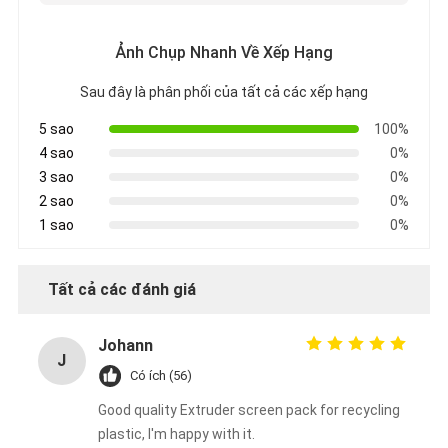
Ảnh Chụp Nhanh Về Xếp Hạng
Sau đây là phân phối của tất cả các xếp hạng
5 sao
100%
4 sao
0%
3 sao
0%
2 sao
0%
1 sao
0%
Tất cả các đánh giá
Johann
J
Có ích (56)
Good quality Extruder screen pack for recycling
plastic, I'm happy with it.