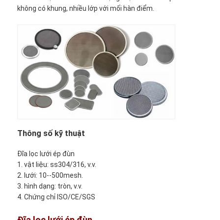
không có khung, nhiều lớp với mối hàn điểm.
Thông số kỹ thuật
Đĩa lọc lưới ép đùn
1. vật liệu: ss304/316, v.v.
2. lưới: 10--500mesh.
3. hình dạng: tròn, v.v.
4. Chứng chỉ ISO/CE/SGS
Đĩa lọc lưới ép đùn