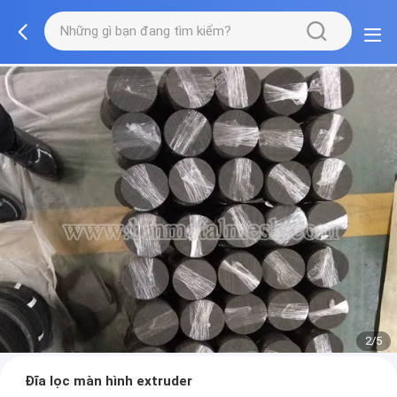
2/5
Đĩa lọc màn hình extruder