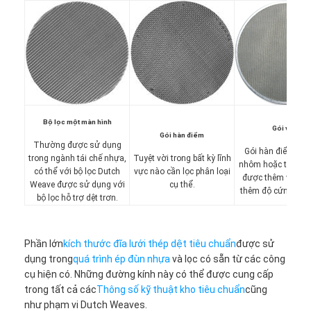
Bộ lọc một màn hình
Gói vành
Gói hàn điểm
Thường được sử dụng
Gói hàn điểm với
trong ngành tái chế nhựa,
Tuyệt vời trong bất kỳ lĩnh
nhôm hoặc thép kh
có thể với bộ lọc Dutch
vực nào cần lọc phân loại
được thêm vào để
Weave được sử dụng với
cụ thể.
thêm độ cứng và đ
bộ lọc hỗ trợ dệt trơn.
Phần lớn
kích thước đĩa lưới thép dệt tiêu chuẩn
được sử
dụng trong
quá trình ép đùn nhựa
và lọc có sẵn từ các công
cụ hiện có. Những đường kính này có thể được cung cấp
trong tất cả các
Thông số kỹ thuật kho tiêu chuẩn
cũng
như phạm vi Dutch Weaves.