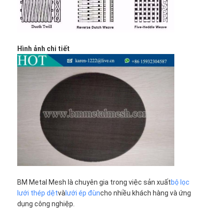
Padel Court hàng rào
300 X
0.040
0.045
27.83
300
Lưới dệt kim
325 X
0.035
0.043
30.49
325
Hình ảnh chi tiết
giỏ đá gabion
400 X
0.028
0.036
31.25
400
Kiến trúc lưới kim loại
500 X
0.025
0.026
25.79
500
Màn hình chuỗi nhôm
Bộ lọc màn hình Johnson
Hàng rào lưới kim loại
Tổ ong lưới
BM Metal Mesh là chuyên gia trong việc sản xuất
bộ lọc
lưới thép dệt
và
lưới ép đùn
cho nhiều khách hàng và ứng
dụng công nghiệp.