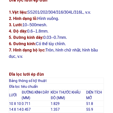
1.Vật liệu:
SS201/202/304/316/304L/316L, v.v.
2. Hình dạng lỗ:
Hình vuông.
3. Lưới:
10--500mesh.
4. Độ dày:
0.6--1.8mm.
5. Đường kính dây:
0.03--0.7mm.
6. Đường kính:
Có thể tùy chỉnh.
7. Hình dạng bộ lọc:
Tròn, hình chữ nhật, hình bầu
dục, v.v.
Đĩa lọc lưới ép đùn
Bảng thông số kỹ thuật
Nhà
Đĩa lọc tiêu chuẩn
ĐƯỜNG KÍNH DÂY
KÍCH THƯỚC KHẨU
DIỆN TÍCH
LƯỚI
Sản phẩm
(MM)
ĐỘ (MM)
MỞ
10 X 10
0.711
1.829
51.8
Về chúng tôi
14 X 14
0.457
1.357
55.9