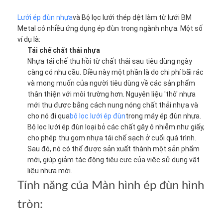
Lưới ép đùn nhựa
và Bộ lọc lưới thép dệt làm từ lưới BM
Metal có nhiều ứng dụng ép đùn trong ngành nhựa. Một số
ví dụ là:
Tái chế chất thải nhựa
Nhựa tái chế thu hồi từ chất thải sau tiêu dùng ngày
càng có nhu cầu. Điều này một phần là do chi phí bãi rác
và mong muốn của người tiêu dùng về các sản phẩm
thân thiện với môi trường hơn. Nguyên liệu 'thô' nhựa
mới thu được bằng cách nung nóng chất thải nhựa và
cho nó đi qua
bộ lọc lưới ép đùn
trong máy ép đùn nhựa.
Bộ lọc lưới ép đùn loại bỏ các chất gây ô nhiễm như giấy,
cho phép thu gom nhựa tái chế sạch ở cuối quá trình.
Sau đó, nó có thể được sản xuất thành một sản phẩm
mới, giúp giảm tác động tiêu cực của việc sử dụng vật
liệu nhựa mới.
Tính năng của Màn hình ép đùn hình
tròn: