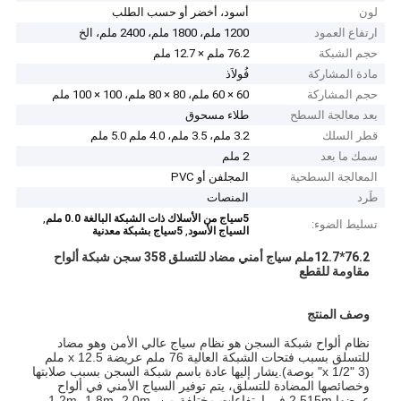
لون
أسود، أخضر أو ​​حسب الطلب
ارتفاع العمود
1200 ملم، 1800 ملم، 2400 ملم، الخ
حجم الشبكة
76.2 ملم × 12.7 ملم
مادة المشاركة
فُولاَذ
حجم المشاركة
60 × 60 ملم، 80 × 80 ملم، 100 × 100 ملم
بعد معالجة السطح
طلاء مسحوق
قطر السلك
3.2 ملم، 3.5 ملم، 4.0 ملم 5.0 ملم
سمك ما بعد
2 ملم
المعالجة السطحية
المجلفن أو PVC
طَرد
المنصات
,
5سياج من الأسلاك ذات الشبكة البالغة 0.0 ملم
تسليط الضوء:
,
السياج الأسود
5سياج بشبكة معدنية
76.2*12.7ملم سياج أمني مضاد للتسلق 358 سجن شبكة ألواح
مقاومة للقطع
وصف المنتج
نظام ألواح شبكة السجن هو نظام سياج عالي الأمن وهو مضاد
للتسلق بسبب فتحات الشبكة العالية 76 ملم عريضة x 12.5 ملم
(3 "x 1/2" بوصة).يشار إليها عادة باسم شبكة السجن بسبب صلابتها
وخصائصها المضادة للتسلق، يتم توفير السياج الأمني في ألواح
عرضها 2.515m في ارتفاعات مختلفة من 1.2m، 1.8m، 2.0m،