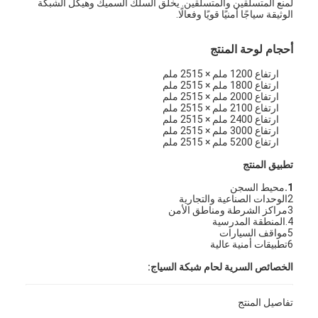
لمنع المتسلقين والمتسلقين. يخلق السلك السميك وهيكل الشبكة
جولة في المعمل
الوثيقة سياجًا أمنيًا قويًا وفعالًا.
ضبط الجودة
أحجام لوحة المنتج
ارتفاع 1200 ملم × 2515 ملم
اتصل بنا
ارتفاع 1800 ملم × 2515 ملم
ارتفاع 2000 ملم × 2515 ملم
أخبار
ارتفاع 2100 ملم × 2515 ملم
ارتفاع 2400 ملم × 2515 ملم
ارتفاع 3000 ملم × 2515 ملم
الدردشة الآن
ارتفاع 5200 ملم × 2515 ملم
تطبيق المنتج
1.
محيط السجن
2الوحدات الصناعية والتجارية
الفولاذ المقاوم للصدأ X Tend Mesh
3مراكز الشرطة ومناطق الأمن
4.المنطقة المدرسية
شاشة مرشح البثق
5مواقف السيارات
6تطبيقات أمنية عالية
حزمة شاشة الطارد
الخصائص السرية لحام شبكة السياج:
قوة عالية لحام في كل تقاطع.
شبكة حبل الأسلاك
تفاصيل المنتج
مضاد للتسلق: فتحات أصغر، لا يوجد إصبع أو إصبع.
مكافحة القطع: السلك القوي والمفاصل المطاطية تجعل القطع