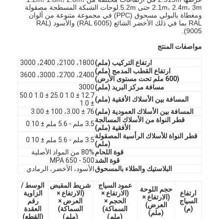
2.1m، 2.4m، 3m حتى 5.2m.لوحات الشبكة المسطحة مصقولة
ومغطاة بالبولي مسحوق (PPC) في مجموعة متنوعة من ألوان
RAL بما في ذلك الأخضر الشائع (RAL 6005) والأسود (RAL
9005).
مواصفات المنتج
ارتفاع التركيب (ملم)
1800، 2100، 2400، 3000
ارتفاع القطب المدمج (ملم)
2400، 2700، 3000، 3600
(600 ملم تحت مستوى الأرض)
مسافة مركز البريد (ملم)
3000
12.7 ± 1.0 25.0 ± 1.0 50.0
المسافة بين الأسلاك الأفقية (ملم)
± 1.0
المسافة بين الأسلاك العمودية (ملم)
76 ± 3.00، 100 ± 3.00
قطر النواة من الأسلاك المسالجة
3.5 ملم - 5.6 ملم ± 0.10
الأفقية (ملم)
قطر النواة للأسلاك الرأسية المصقولة
3.5 ملم - 5.6 ملم ± 0.10
(ملم)
قوة اللحام
80% من المواد الأصلية
قوة الشد
500 - 650 MPA
البلاستيك والطلاء بالمسحوق
الأسود، الأخضر، الرمادي
عمود السياج
شريط المقبض
الوسط /
حجم اللوحة
ارتفاع
(الارتفاع ×
(الارتفاع ×
الزاوية
(الارتفاع ×
السياج
الحجم ×
العرض ×
رقم
العرض)
(م)
السماكة)
السماكة)
العقدة
(ملم)
(ملم)
(ملم)
(القطع)