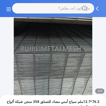
2/3
76.2*12.7ملم سياج أمني مضاد للتسلق 358 سجن شبكة ألواح