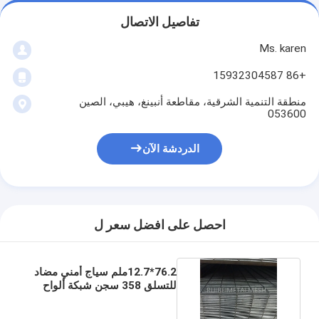
تفاصيل الاتصال
Ms. karen
+86 15932304587
منطقة التنمية الشرقية، مقاطعة أنبينغ، هيبي، الصين
053600
الدردشة الآن
احصل على افضل سعر ل
76.2*12.7ملم سياج أمني مضاد
للتسلق 358 سجن شبكة ألواح
مقاومة للقطع