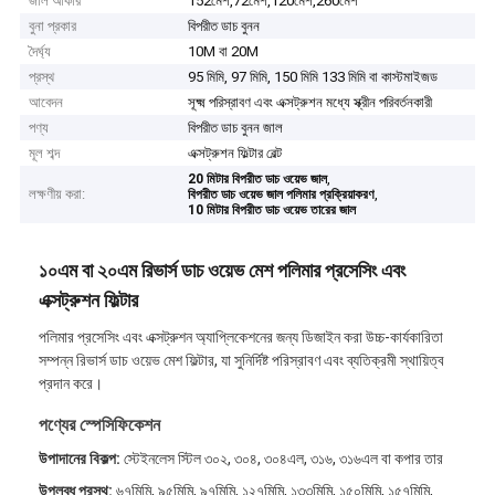
জাল আকার
152মেশ,72মেশ,120মেশ,260মেশ
বুনা প্রকার
বিপরীত ডাচ বুনন
দৈর্ঘ্য
10M বা 20M
প্রস্থ
95 মিমি, 97 মিমি, 150 মিমি 133 মিমি বা কাস্টমাইজড
আবেদন
সূক্ষ্ম পরিস্রাবণ এবং এক্সট্রুশন মধ্যে স্ক্রীন পরিবর্তনকারী
পণ্য
বিপরীত ডাচ বুনন জাল
মূল শব্দ
এক্সট্রুশন ফিল্টার বেল্ট
,
20 মিটার বিপরীত ডাচ ওয়েভ জাল
লক্ষণীয় করা:
,
বিপরীত ডাচ ওয়েভ জাল পলিমার প্রক্রিয়াকরণ
10 মিটার বিপরীত ডাচ ওয়েভ তারের জাল
১০এম বা ২০এম রিভার্স ডাচ ওয়েভ মেশ পলিমার প্রসেসিং এবং
এক্সট্রুশন ফিল্টার
পলিমার প্রসেসিং এবং এক্সট্রুশন অ্যাপ্লিকেশনের জন্য ডিজাইন করা উচ্চ-কার্যকারিতা
সম্পন্ন রিভার্স ডাচ ওয়েভ মেশ ফিল্টার, যা সুনির্দিষ্ট পরিস্রাবণ এবং ব্যতিক্রমী স্থায়িত্ব
প্রদান করে।
পণ্যের স্পেসিফিকেশন
উপাদানের বিকল্প:
স্টেইনলেস স্টিল ৩০২, ৩০৪, ৩০৪এল, ৩১৬, ৩১৬এল বা কপার তার
উপলব্ধ প্রস্থ:
৬৭মিমি, ৯৫মিমি, ৯৭মিমি, ১২৭মিমি, ১৩৩মিমি, ১৫০মিমি, ১৫৭মিমি,