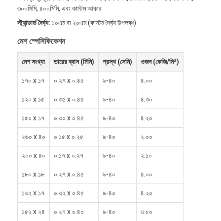
৩০০মিমি, ৪০০মিমি, এবং কাস্টম আকার
স্ট্যান্ডার্ড দৈর্ঘ্য:
১০এম বা ২০এম (কাস্টম দৈর্ঘ্য উপলব্ধ)
মেশ স্পেসিফিকেশন
মেশ সংখ্যা
তারের ব্যাস (মিমি)
প্রস্থ (সেমি)
ওজন (কেজি/মি²)
১৭০ x ১৭
০.২৭ x ০.৪৫
৯-৪০
৪.০০
১২০ x ১৫
০.৩৫ x ০.৪৫
৯-৪০
৪.৩০
১৫০ x ১৭
০.৩০ x ০.৪৫
৯-৪০
৪.২০
২৬০ x ৪০
০.১৫ x ০.২৫
৯-৪০
২.০০
২০০ x ৪০
০.১৭ x ০.২৭
৯-৪০
২.১০
১৮০ x ১৮
০.২৭ x ০.৪৫
৯-৪০
৪.০০
১৩২ x ১৭
০.৩২ x ০.৪৫
৯-৪০
৪.২০
১৫২ x ২৪
০.২৭ x ০.৪০
৯-৪০
৩.৮০