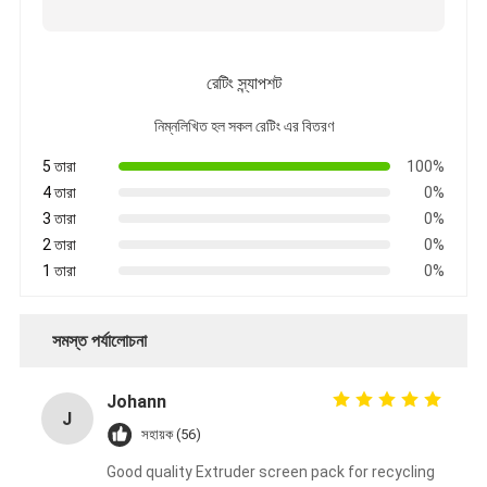
প্যাডেল কোর্ট বেড়া
বোনা তারের জাল
রেটিং স্ন্যাপশট
পাথরের গ্যাবিয়ন বাস্কেট
নিম্নলিখিত হল সকল রেটিং এর বিতরণ
স্থাপত্য ধাতু জাল
5 তারা
100%
4 তারা
0%
অ্যালুমিনিয়াম চেইন ফ্লাই স্ক্রিন
3 তারা
0%
2 তারা
0%
জনসন স্ক্রিন ফিল্টার
1 তারা
0%
ধাতু জাল বেড়া
সমস্ত পর্যালোচনা
মৌমাছির চাকের জাল
Johann
J
সহায়ক (56)
Good quality Extruder screen pack for recycling