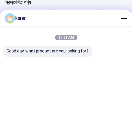
প্রস্তাবিত পণ্য
karen
10:31 AM
Good day, what product are you looking for?
পেলেট মেশিনের জন্য স্টেইনলেস
স্টেইনলেস স্টীল ফিল্টার জাল
প্লাস্টিক এক্সট্রুডার স্ক্
স্টীল এক্সট্রুডার স্ক্রিন ফিল্টার
সঠিকভাবে কিভাবে ব্যবহার
জাল
করবেন?
ভালো দাম
ভালো দাম
ভালো দাম
বাড়ি
আমাদের
আমাদের সাথে যোগাযোগ
Desktop
সম্পর্কে
করুন
Site
সাইট ম্যাপ
গোপনীয়তা নীতি
গুণ
স্টেইনলেস স্টীল এক্স টেন্ড মেশ
চীন কারখানা.Copyright © 2026 ANPING RUIBEI
METAL MESH FACTORY. All Rights Reserved.