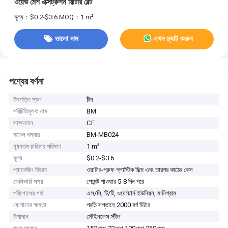
ওয়েভ মেশ এক্সট্রুশন ফিল্টার বেল্ট
মূল্য：$0.2-$3.6
MOQ：1 m²
ভালো দাম
এখন চ্যাট করুন
পণ্যের বর্ণনা
উৎপত্তি স্থল
চীন
পরিচিতিমুলক নাম
BM
সাক্ষ্যদান
CE
মডেল নম্বার
BM-MB024
ন্যূনতম চাহিদার পরিমাণ
1 m²
মূল্য
$0.2-$3.6
প্যাকেজিং বিবরণ
ওয়াটার-প্রুফ প্লাস্টিক ফিল্ম এবং তারপর কাঠের কেস
ডেলিভারি সময়
পেমেন্ট পাওয়ার 5-8 দিন পরে
পরিশোধের শর্ত
এল/সি, টি/টি, ওয়েস্টার্ন ইউনিয়ন, মানিগ্রাম
যোগানের ক্ষমতা
প্রতি সপ্তাহে 2000 বর্গ মিটার
উপাদান
স্টেইনলেস স্টীল