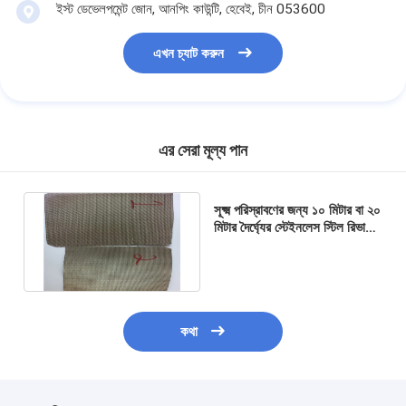
ইস্ট ডেভেলপমেন্ট জোন, আনপিং কাউন্টি, হেবেই, চীন 053600
এখন চ্যাট করুন
এর সেরা মূল্য পান
সূক্ষ্ম পরিস্রাবণের জন্য ১০ মিটার বা ২০
মিটার দৈর্ঘ্যের স্টেইনলেস স্টিল রিভার্স
ডাচ ওয়েভ মেশ এক্সট্রুশন ফিল্টার বেল্ট
কথা