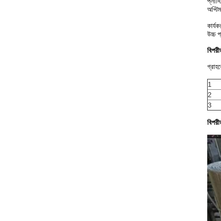
প্লাস
অপ্টি
কার্য
উচ্চ প
বিপরী
গ্রাহ
1
2
3
বিপরী