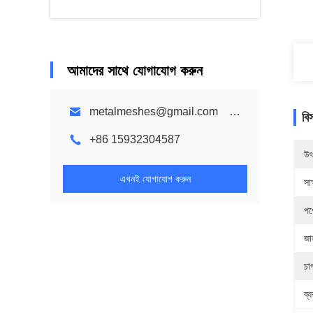
আমাদের সাথে যোগাযোগ করুন
metalmeshes@gmail.com karen@bmmetalmesh.com
বি
+86 15932304587
উৎ
এখনই যোগাযোগ করুন
সাক
পণ
জা
চা
ব্