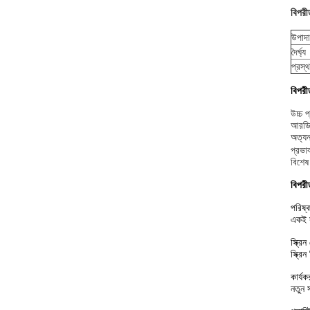
বিপরী
উপাদ
দৈর্ঘ্য
প্রস্থ
বিপরীত
উচ্চ প
আরডিড
অত্যন
প্রভাব
বিশেষ
বিপরীত
পরিষ্ক
একই সম
স্ক্রি
স্ক্রি
কার্য
নতুন 