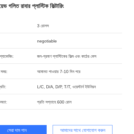
়েভ গলিত রাবার প্লাস্টিক ফিল্টারিং
3 রোলস
negotiable
্ড প্যাকেজিং:
জল-প্রমাণ প্লাস্টিকের ফিল্ম এবং কাঠের কেস
 সময়:
আমানত পাওয়ার 7-10 দিন পরে
্ধতি:
L/C, D/A, D/P, T/T, ওয়েস্টার্ন ইউনিয়ন
ষমতা:
প্রতি সপ্তাহে 600 রোল
সেরা দাম পান
আমাদের সাথে যোগাযোগ করুন