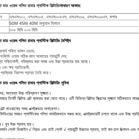
ত ডাচ ওয়েভ গলিত রাবার প্লাস্টিক ফিল্টারিং
সাধারণ
আকার:
ান
এসএস৩০২, এসএস৩০৪, এসএস৩০৪এল, এসএস৩১৬, এসএস৩১৬এল, কপার
50M 45M 40M অনুরোধ হিসাবে
৩০৮ মিমি ২০৩ মিমি
 ডাচ ওয়েভ গলিত রাবার প্লাস্টিক ফিল্টারিং বৈশিষ্ট্য
্রসার্য শক্তি ভাঙ্গন এড়ায়;
ব্লিউ ওয়েভ সঠিক জাল আকারের গ্যারান্টি দেয়;
্ত শক্তিশালী, পরিষ্কার করা সহজ এবং উচ্চ প্রবাহের হার আছে।
 এবং ক্ষয় প্রতিরোধী;
 প্রক্রিয়া নিরাপদ প্রান্ত তৈরি করে।
 ডাচ ওয়েভ গলিত রাবার প্লাস্টিক ফিল্টারিং সুবিধা
ার, অত্যন্ত উচ্চ পরিস্রাবণ সূক্ষ্মতা।
য়ে তিনটি ফিল্টার বেল্ট ব্যবহার করা যেতে পারে। এটি বিভিন্ন ফিল্টার স্ক্রিনের সূক্ষ্মতা সঠিকভাবে সাম
ন বেল্ট খাওয়ানোর সময় এক্সট্রুডার অপারেশন।
ন ফিডিংয়ের সময়ও প্লাস্টিকের গলিত সাময়িকভাবে সঞ্চয় করে, এক্সট্রুডারটি চলতে থাকে এবং উচ্চ প্রক্রি
কর। খুব উচ্চ প্রবাহ হার।
সমর্থন প্লেট ডিজাইন √ গ্রিড এবং ডাই প্লেট √ গ্যারান্টি উচ্চতর প্রবাহ, তাই কম চাপ উত্পাদন এব