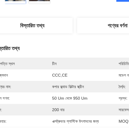
বিস্তারিত তথ্য
পণ্যের বর্ণনা
স্তারিত তথ্য
পত্তি স্থল
চীন
পরিচিতি
্ষ্যদান
CCC,CE
মডেল নম
্যের নাম:
কপার ক্ল্যাড ফিল্টার স্ক্রীন
দৈর্ঘ্য:
ল গণনা:
50 Um থেকে 950 Um
প্রস্থ:
প:
200 বার
সারফেস ট
যবহার:
এক্সট্রুডার প্লাস্টিক উৎপাদনের জন্য
MOQ