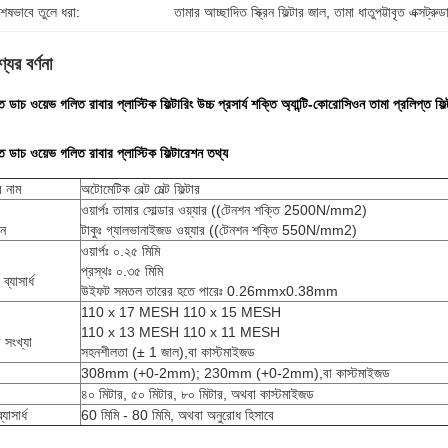
শেষভাবে তুলে ধরা:
তামার আচ্ছাদিত স্ক্রিন ফিল্টার জাল
, 
তামা ধাতুপট্টাবৃত এক্সট্রুডা
যের বর্ণনা
 ডাচ ওয়েভ গলিত রাবার প্লাস্টিক ফিল্টারিং উচ্চ প্রসার্য শক্তি অ্যান্টি-কোরোসিওন তামা প্রলিপ্ত ফিল্টা
ত ডাচ ওয়েভ গলিত রাবার প্লাস্টিক ফিল্টারেশন তথ্য
র নাম
অটোমেটিক বেল্ট মেল্ট ফিল্টার
ওয়ার্পঃ তামার সোল্ডার ওয়্যার ((টেনশন শক্তি 2500N/mm2)
ান
টাকুঃ গ্যালভানাইজড ওয়্যার ((টেনশন শক্তি 550N/mm2)
ওয়ার্পঃ ০.২৫ মিমি
প্রস্থঃ ০.৩৫ মিমি
ব্যাসার্ধ
উইফট সমতল তারের হতে পারেঃ 0.26mmx0.38mm
110 x 17 MESH 110 x 15 MESH
110 x 13 MESH 110 x 11 MESH
 সংখ্যা
সহনশীলতা (± 1 জাল),বা কাস্টমাইজড
308mm (+0-2mm); 230mm (+0-2mm),বা কাস্টমাইজড
৪০ মিটার, ৫০ মিটার, ৮০ মিটার, অথবা কাস্টমাইজড
যাসার্ধ
60 মিমি - 80 মিমি, অথবা অনুরোধ হিসাবে