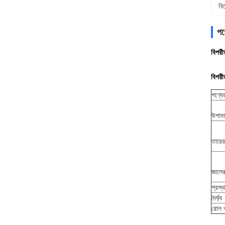
বি
পণ্
বিপরীত
বিপরী
পণ্যে
উপাদ
তারের 
জালের
প্রস্থ
দৈর্ঘ্য
রোল ব্