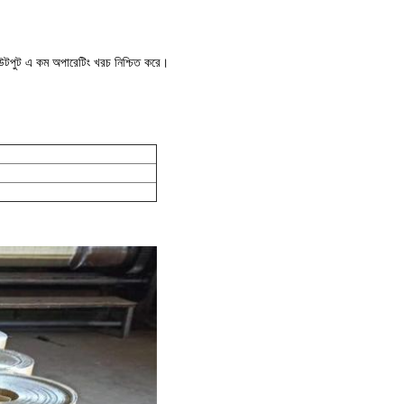
চ্চ আউটপুট এ কম অপারেটিং খরচ নিশ্চিত করে।