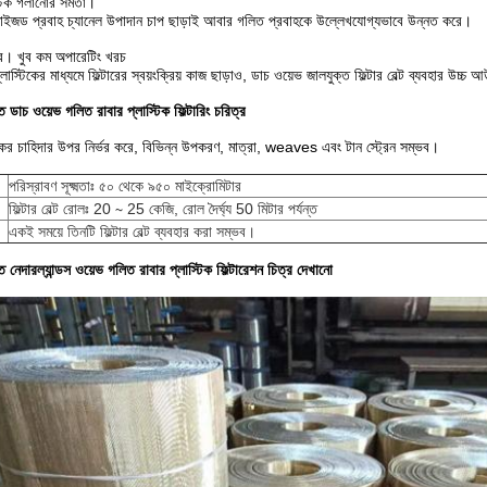
্টিক গলানোর সমতা।
মাইজড প্রবাহ চ্যানেল উপাদান চাপ ছাড়াই আবার গলিত প্রবাহকে উল্লেখযোগ্যভাবে উন্নত করে।
কর। খুব কম অপারেটিং খরচ
্লাস্টিকের মাধ্যমে ফিল্টারের স্বয়ংক্রিয় কাজ ছাড়াও, ডাচ ওয়েভ জালযুক্ত ফিল্টার বেল্ট ব্যবহার উ
ত ডাচ ওয়েভ গলিত রাবার প্লাস্টিক ফিল্টারিং চরিত্র
কের চাহিদার উপর নির্ভর করে, বিভিন্ন উপকরণ, মাত্রা, weaves এবং টান স্ট্রেন সম্ভব।
পরিস্রাবণ সূক্ষ্মতাঃ ৫০ থেকে ৯৫০ মাইক্রোমিটার
ফিল্টার বেল্ট রোলঃ 20 ∼ 25 কেজি, রোল দৈর্ঘ্য 50 মিটার পর্যন্ত
একই সময়ে তিনটি ফিল্টার বেল্ট ব্যবহার করা সম্ভব।
ত নেদারল্যান্ডস ওয়েভ গলিত রাবার প্লাস্টিক ফিল্টারেশন চিত্র দেখানো