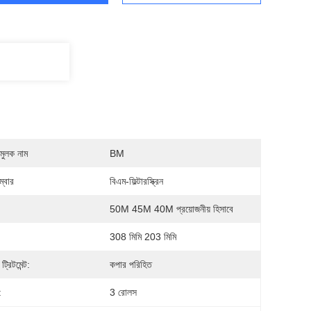
মুলক নাম
BM
্বার
বিএম-ফিল্টারস্ক্রিন
50M 45M 40M প্রয়োজনীয় হিসাবে
308 মিমি 203 মিমি
্রিটমেন্ট:
কপার পরিহিত
:
3 রোলস