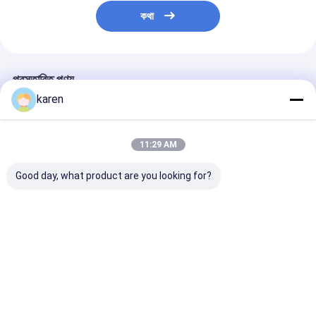
কথা
প্রস্তাবিত পণ্য
karen
11:29 AM
Good day, what product are you looking for?
স্টেইনলেস স্টীল লিমস্কেল
স্টেইনলেস স্টীল লিমস্কেল সুরক্ষা
স্টেইনলেস স্টীল কেটল
ক্যাচার প্যাকিং 4 পুনরায়
কেটল আনুষাঙ্গিক Descaler
ফিল্টার, বয়লার স্কেল ক
ব্যবহারযোগ্য স্বাদহীন লিমস্কেল
লিমস্কেল ফিল্টার
কেটল এবং চা পাত্রের 
ক্যাচার
ডিজাইন করা হয়েছে
ভালো দাম
ভালো দাম
ভালো দাম