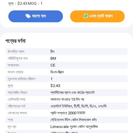
মূল্য：$2.43
MOQ：1
ভালো দাম
এখন চ্যাট করুন
পণ্যের বর্ণনা
উৎপত্তি স্থল
চীন
পরিচিতিমুলক নাম
BM
সাক্ষ্যদান
CE
মডেল নম্বার
বিএম-স্ক্রিন
ন্যূনতম চাহিদার পরিমাণ
1
মূল্য
$2.43
প্যাকেজিং বিবরণ
প্লাস্টিকের ব্যাগ এবং কাঠের প্যালেট
ডেলিভারি সময়
আমানত পাওয়ার 15 দিন পর
পরিশোধের শর্ত
ওয়েস্টার্ন ইউনিয়ন, টি/টি, ডি/পি, ডি/এ, এল/সি
যোগানের ক্ষমতা
প্রতি সপ্তাহে 2000 ইউনিট
পণ্য
স্টেইনলেস স্টিল কেটল লিমসকেল ফাঁদ
মূল শব্দ
Limescale সুরক্ষা কেটল আনুষাঙ্গিক