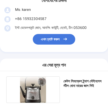
যোগাযোগের ঠিকানা
প্যাডেল কোর্ট বেড়া
Ms. karen
বোনা তারের জাল
+86 15932304587
পাথরের গ্যাবিয়ন বাস্কেট
ইস্ট ডেভেলপমেন্ট জোন, আনপিং কাউন্টি, হেবেই, চীন 053600
স্থাপত্য ধাতু জাল
এখন চ্যাট করুন
অ্যালুমিনিয়াম চেইন ফ্লাই স্ক্রিন
জনসন স্ক্রিন ফিল্টার
এর সেরা মূল্য পান
ধাতু জাল বেড়া
মৌমাছির চাকের জাল
কেটল লিমস্কেল ট্র্যাপ স্টেইনলেস
স্টীল বোনা তারের জাল সিই