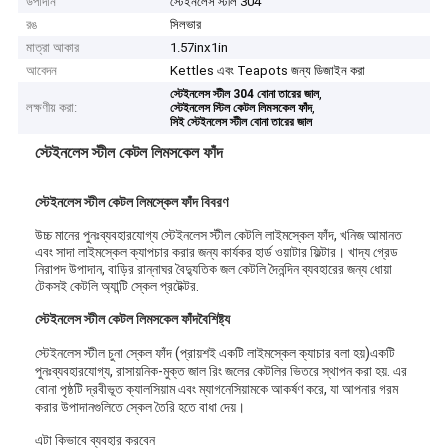
উপাদান
স্টেইনলেস স্টীল 304
রঙ
সিলভার
মাত্রা আকার
1.57inx1in
আবেদন
Kettles এবং Teapots জন্য ডিজাইন করা
,
স্টেইনলেস স্টীল 304 বোনা তারের জাল
লক্ষণীয় করা:
,
স্টেইনলেস স্টিল কেটল লিমসকেল ফাঁদ
সিই স্টেইনলেস স্টীল বোনা তারের জাল
স্টেইনলেস স্টীল কেটল লিমসকেল ফাঁদ
স্টেইনলেস স্টীল কেটল লিমস্কেল ফাঁদ বিবরণ
উচ্চ মানের পুনঃব্যবহারযোগ্য স্টেইনলেস স্টীল কেটলি লাইমস্কেল ফাঁদ, খনিজ আমানত
এবং সাদা লাইমস্কেল ক্যাপচার করার জন্য কার্যকর হার্ড ওয়াটার ফিল্টার। খাদ্য গ্রেড
নিরাপদ উপাদান, বাড়ির রান্নাঘর বৈদ্যুতিক জল কেটলি দৈনন্দিন ব্যবহারের জন্য ধোয়া
টেকসই কেটলি অ্যান্টি স্কেল প্রটেক্টর.
স্টেইনলেস স্টীল কেটল লিমসকেল ফাঁদ
বৈশিষ্ট্য
স্টেইনলেস স্টীল চুনা স্কেল ফাঁদ (প্রায়শই একটি লাইমস্কেল ক্যাচার বলা হয়)
একটি
পুনঃব্যবহারযোগ্য, রাসায়নিক-মুক্ত জাল রিং জলের কেটলির ভিতরে স্থাপন করা হয়
. এর
বোনা পৃষ্ঠটি দ্রবীভূত ক্যালসিয়াম এবং ম্যাগনেসিয়ামকে আকর্ষণ করে, যা আপনার গরম
করার উপাদানগুলিতে স্কেল তৈরি হতে বাধা দেয়।
এটা কিভাবে ব্যবহার করবেন