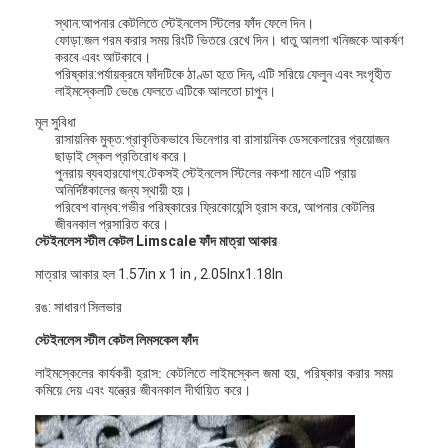
স্থান:
আপনার কেটলিতে স্টেইনলেস স্টিলের ফাঁদ ফেলে দিন।
ফোড়া:
জল গরম করার সময় রিংটি ভিতরে রেখে দিন। ধাতু আলগা খনিজকে আকর্ষণ
করবে এবং আটকাবে।
পরিষ্কার:
পর্যায়ক্রমে ফাঁদটিকে ঠাণ্ডা হতে দিন, এটি সরিয়ে ফেলুন এবং সংগৃহীত
লাইমস্কেলটি ভেঙে ফেলতে এটিকে আলতো চাপুন।
মূল সুবিধা
রাসায়নিক মুক্ত:
প্রাকৃতিকভাবে ভিনেগার বা রাসায়নিক ডেসকেলারের প্রয়োজন
ছাড়াই স্কেল প্রতিরোধ করে।
পুনরায় ব্যবহারযোগ্য:
টেকসই স্টেইনলেস স্টিলের নকশা মানে এটি প্রায়
অনির্দিষ্টকালের জন্য স্থায়ী হয়।
পরিবেশ বান্ধব:
গভীর পরিষ্কারের ফ্রিকোয়েন্সি হ্রাস করে, আপনার কেটলির
জীবনকাল প্রসারিত করে।
স্টেইনলেস স্টীল কেটল Limscale ফাঁদ মাত্রা আকার
মাত্রার আকার হল 1.57in x 1 in , 2.05Inx1.18In
রঙ: সাধারণ সিলভার
স্টেইনলেস স্টীল কেটল লিমসকেল ফাঁদ
লাইমস্কেলের কার্যকরী হ্রাস: কেটলিতে লাইমস্কেল জমা হয়, পরিষ্কার করার সময়
কমিয়ে দেয় এবং যন্ত্রের জীবনকাল দীর্ঘায়িত করে।