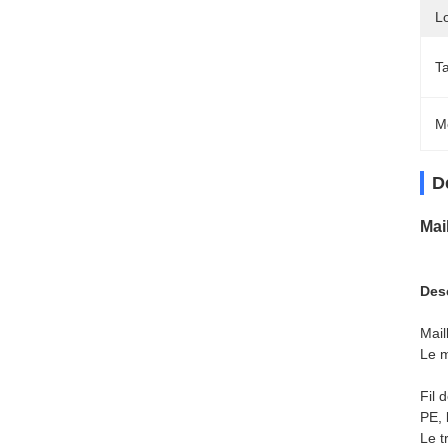
L
Ta
M
D
Mai
Desc
Mail
Le m
Fil 
PE, 
Le t