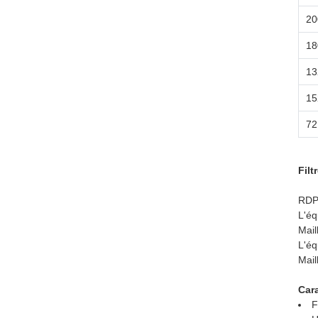
20
18
13
15
72
Filt
RDP
L'éq
Mai
L'éq
Mai
Cara
F