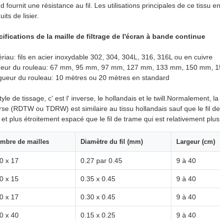
d fournit une résistance au fil. Les utilisations principales de ce tissu en 
uits de lisier.
ifications de la maille de filtrage de l'écran à bande continue
riau: fils en acier inoxydable 302, 304, 304L, 316, 316L ou en cuivre
geur du rouleau: 67 mm, 95 mm, 97 mm, 127 mm, 133 mm, 150 mm, 1
ueur du rouleau: 10 mètres ou 20 mètres en standard
tyle de tissage, c' est l' inverse, le hollandais et le twill.Normalement, 
rse (RDTW ou TDRW) est similaire au tissu hollandais sauf que le fil de
t et plus étroitement espacé que le fil de trame qui est relativement plu
mbre de mailles
Diamètre du fil (mm)
Largeur (cm)
0 x 17
0.27 par 0.45
9 à 40
0 x 15
0.35 x 0.45
9 à 40
0 x 17
0.30 x 0.45
9 à 40
0 x 40
0.15 x 0.25
9 à 40