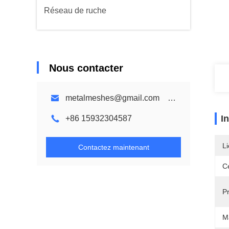
Réseau de ruche
Nous contacter
metalmeshes@gmail.com karen@bmmetalmesh.com
I
+86 15932304587
Li
Contactez maintenant
Ce
Pr
Ma