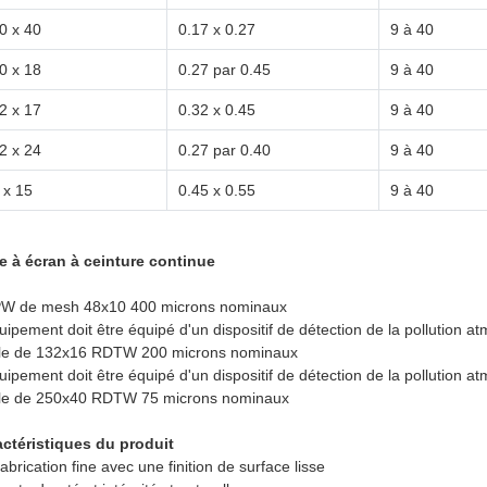
0 x 40
0.17 x 0.27
9 à 40
0 x 18
0.27 par 0.45
9 à 40
2 x 17
0.32 x 0.45
9 à 40
2 x 24
0.27 par 0.40
9 à 40
 x 15
0.45 x 0.55
9 à 40
re à écran à ceinture continue
W de mesh 48x10 400 microns nominaux
uipement doit être équipé d'un dispositif de détection de la pollution a
lle de 132x16 RDTW 200 microns nominaux
uipement doit être équipé d'un dispositif de détection de la pollution a
lle de 250x40 RDTW 75 microns nominaux
ctéristiques du produit
abrication fine avec une finition de surface lisse