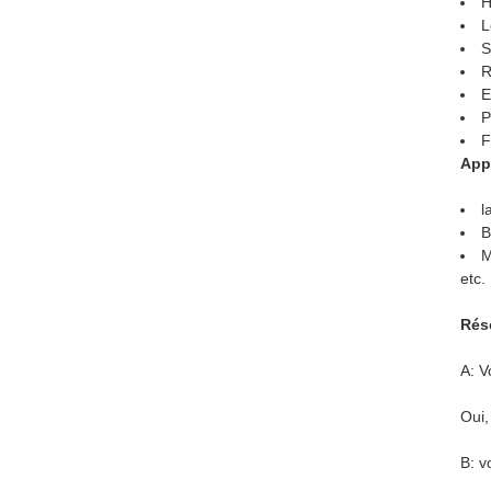
H
L
S
R
E
P
F
Appl
l
B
M
etc.
Rése
A: V
Oui,
B: v