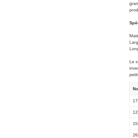
gran
prod
Spéc
Maté
Lar
Long
Le s
inve
peti
No
17
12
15
26