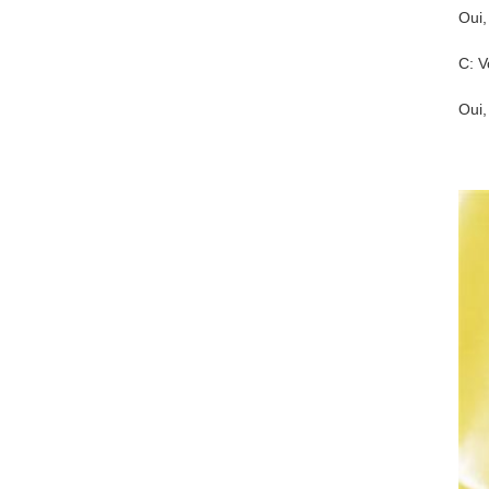
Oui,
C: V
Oui,