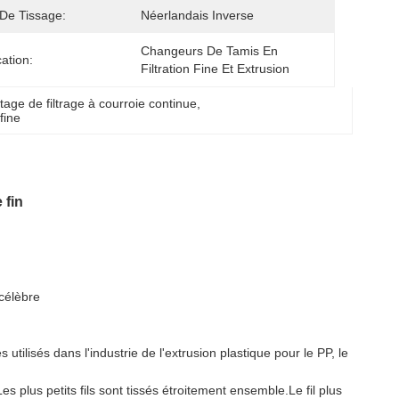
De Tissage:
Néerlandais Inverse
Changeurs De Tamis En 
cation:
Filtration Fine Et Extrusion
letage de filtrage à courroie continue
, 
fine
 fin
célèbre
tilisés dans l'industrie de l'extrusion plastique pour le PP, le
.Les plus petits fils sont tissés étroitement ensemble.Le fil plus