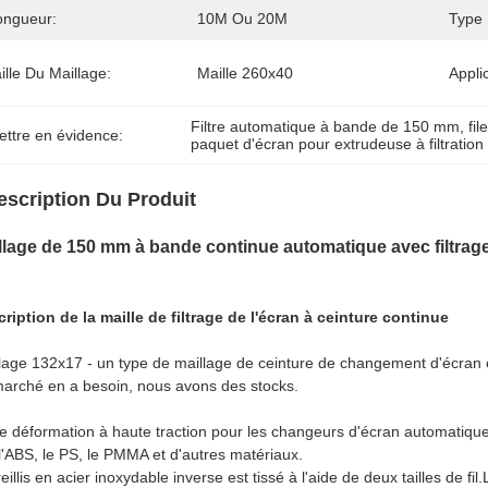
ongueur:
10M Ou 20M
Type 
ille Du Maillage:
Maille 260x40
Appli
Filtre automatique à bande de 150 mm
, 
fi
ettre en évidence:
paquet d'écran pour extrudeuse à filtration 
escription Du Produit
llage de 150 mm à bande continue automatique avec filtrage
ription de la maille de filtrage de l'écran à ceinture continue
lage 132x17 - un type de maillage de ceinture de changement d'écran 
arché en a besoin, nous avons des stocks.
de déformation à haute traction pour les changeurs d'écran automatiques u
l'ABS, le PS, le PMMA et d'autres matériaux.
reillis en acier inoxydable inverse est tissé à l'aide de deux tailles de fil