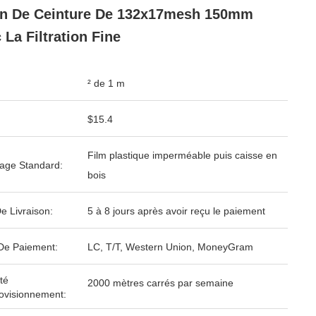
n De Ceinture De 132x17mesh 150mm
 La Filtration Fine
² de 1 m
$15.4
Film plastique imperméable puis caisse en
age Standard:
bois
e Livraison:
5 à 8 jours après avoir reçu le paiement
De Paiement:
LC, T/T, Western Union, MoneyGram
té
2000 mètres carrés par semaine
ovisionnement: