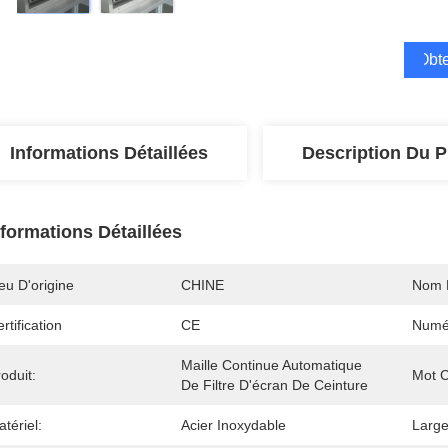
Obte
Informations Détaillées
Description Du P
nformations Détaillées
eu D'origine
CHINE
Nom 
rtification
CE
Numé
Maille Continue Automatique 
oduit:
Mot C
De Filtre D'écran De Ceinture
tériel:
Acier Inoxydable
Large