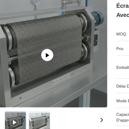
Écra
Avec
MOQ:
Prix:
Emball
Délai D
Mode 
Capaci
D'appr