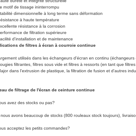
aute dureté et intégrité structurelle
e motif de tissage ininterrompu
tabilité dimensionnelle à long terme sans déformation
ésistance à haute température
xcellente résistance à la corrosion
erformance de filtration supérieure
acilité d'installation et de maintenance
ications de filtres à écran à courroie continue
argement utilisés dans les échangeurs d'écran en continu (échangeurs
ougies filtrantes, filtres sous vide et filtres à ressorts (en tant que filtre
ajor dans l'extrusion de plastique, la filtration de fusion et d'autres 
au de filtrage de l'écran de ceinture continue
ous avez des stocks ou pas?
 nous avons beaucoup de stocks (800 rouleaux stock toujours), livraiso
ous acceptez les petits commandes?