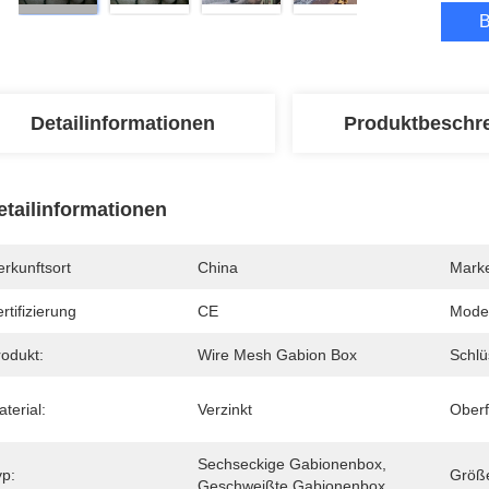
B
Detailinformationen
Produktbeschr
etailinformationen
rkunftsort
China
Mark
rtifizierung
CE
Mode
rodukt:
Wire Mesh Gabion Box
Schlü
terial:
Verzinkt
Oberf
Sechseckige Gabionenbox, 
yp:
Größ
Geschweißte Gabionenbox