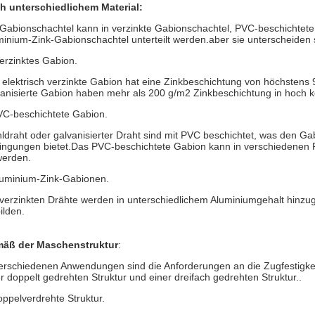
h unterschiedlichem Material:
 Gabionschachtel kann in verzinkte Gabionschachtel, PVC-beschichtet
minium-Zink-Gabionschachtel unterteilt werden.aber sie unterscheiden 
erzinktes Gabion.
elektrisch verzinkte Gabion hat eine Zinkbeschichtung von höchstens 9
vanisierte Gabion haben mehr als 200 g/m2 Zinkbeschichtung in hoch
VC-beschichtete Gabion.
hldraht oder galvanisierter Draht sind mit PVC beschichtet, was den G
ingungen bietet.Das PVC-beschichtete Gabion kann in verschiedenen
werden.
luminium-Zink-Gabionen.
 verzinkten Drähte werden in unterschiedlichem Aluminiumgehalt hinz
ilden.
äß der Maschenstruktur
:
verschiedenen Anwendungen sind die Anforderungen an die Zugfestigkeit
r doppelt gedrehten Struktur und einer dreifach gedrehten Struktur..
ppelverdrehte Struktur.