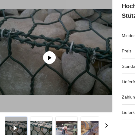
Hoch
Stüt
Mindes
Preis:
Standa
Lieferfr
Zahlu
Lieferk