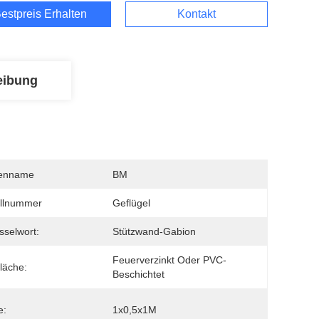
estpreis Erhalten
Kontakt
eibung
enname
BM
llnummer
Geflügel
sselwort:
Stützwand-Gabion
Feuerverzinkt Oder PVC-
läche:
Beschichtet
e:
1x0,5x1M