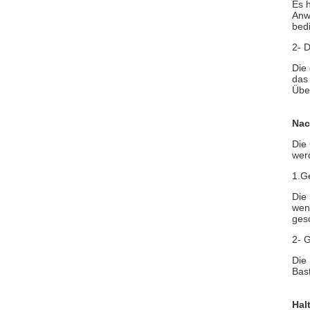
Es h
Anw
bed
2- 
Die 
das
Übe
Nac
Die
wer
1.G
Die 
wenn
ges
2- 
Die
Bas
Hal