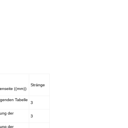
Stränge
ßenseite ((mm))
lgenden Tabelle
3
tung der
3
tung der