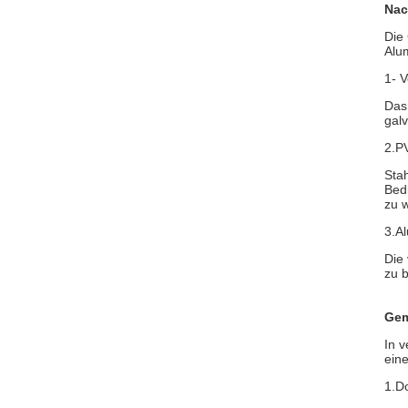
Nac
Die
Alu
1- V
Das 
gal
2.P
Sta
Bed
zu 
3.A
Die
zu b
Gem
In 
eine
1.Do