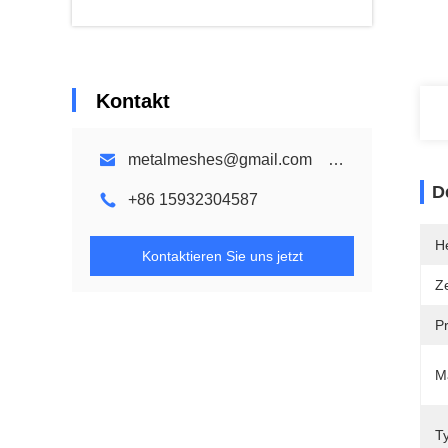
Kontakt
metalmeshes@gmail.com karen@bmmetalmesh.com
D
+86 15932304587
He
Kontaktieren Sie uns jetzt
Ze
P
Ma
T