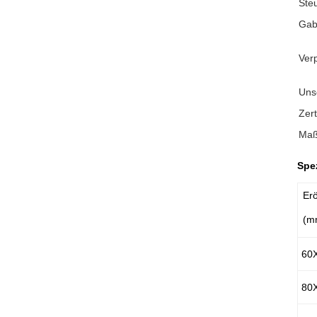
Ste
Gab
Ver
Uns
Zert
Maß
Spe
Er
(m
60
80