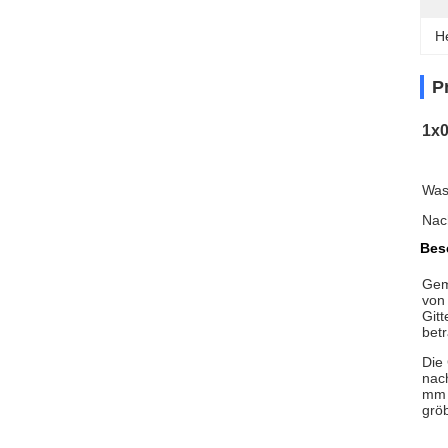
H
P
1x0
Was
Nach
Bes
Gem
von
Git
betr
Die
nac
mm 
grö