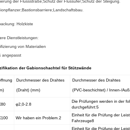
uerung der Flussstraße;Schutz der Flussufer;Schutz der Steigung.
ionpflanzer;Bastionsbarriere;Landschaftsbau.
packung: Holzkiste
ere Dienstleistungen:
ifizierung von Materialien
 angepasst
zifikation der Gabionschachtel für Stützwände
öffnung
Durchmesser des Drahtes
Durchmesser des Drahtes
m)
(Draht) (mm)
(PVC-beschichtet) / Innen-/Au
Die Prüfungen werden in der fo
X80
φ2,0-2.8
durchgeführt:5
Einheit für die Prüfung der Leis
X100
Wir haben ein Problem.2
Fahrzeuge8
Einheit für die Prüfung der Leis