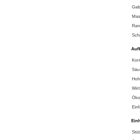
Gab
Mas
Ran
Sch
Auf
Kor
Säur
Hohe
Wirt
Öko
Einf
Ein
Stü