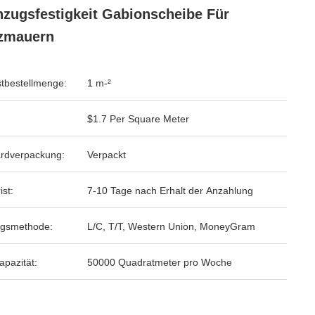
zugsfestigkeit Gabionscheibe Für
zmauern
tbestellmenge:
1 m-²
$1.7 Per Square Meter
rdverpackung:
Verpackt
ist:
7-10 Tage nach Erhalt der Anzahlung
ngsmethode:
L/C, T/T, Western Union, MoneyGram
apazität:
50000 Quadratmeter pro Woche