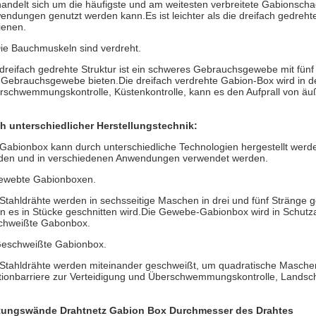
andelt sich um die häufigste und am weitesten verbreitete Gabionschac
endungen genutzt werden kann.Es ist leichter als die dreifach gedreht
ienen.
Die Bauchmuskeln sind verdreht.
dreifach gedrehte Struktur ist ein schweres Gebrauchsgewebe mit fünf S
 Gebrauchsgewebe bieten.Die dreifach verdrehte Gabion-Box wird in de
rschwemmungskontrolle, Küstenkontrolle, kann es den Aufprall von äuß
h unterschiedlicher Herstellungstechnik:
 Gabionbox kann durch unterschiedliche Technologien hergestellt wer
den und in verschiedenen Anwendungen verwendet werden.
ewebte Gabionboxen.
Stahldrähte werden in sechsseitige Maschen in drei und fünf Stränge g
 es in Stücke geschnitten wird.Die Gewebe-Gabionbox wird in Schutzanw
chweißte Gabonbox.
Geschweißte Gabionbox.
 Stahldrähte werden miteinander geschweißt, um quadratische Maschen m
tionbarriere zur Verteidigung und Überschwemmungskontrolle, Landsc
tungswände Drahtnetz Gabion Box
Durchmesser des Drahtes