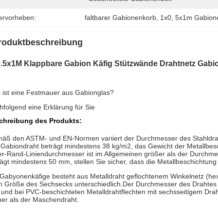
ervorheben:
faltbarer Gabionenkorb
, 
1x0
, 
5x1m Gabion
roduktbeschreibung
.5x1M Klappbare Gabion Käfig Stützwände Drahtnetz Gabi
 ist eine Festmauer aus Gabionglas?
folgend eine Erklärung für Sie
chreibung des Produkts:
äß den ASTM- und EN-Normen variiert der Durchmesser des Stahldraht
 Gabiondraht beträgt mindestens 38 kg/m2, das Gewicht der Metallbesc
ter-Rand-Liniendurchmesser ist im Allgemeinen größer als der Durchme
ägt mindestens 50 mm, stellen Sie sicher, dass die Metallbeschichtung
 Gabyonenkäfige besteht aus Metalldraht geflochtenem Winkelnetz (he
h Größe des Sechsecks unterschiedlich.Der Durchmesser des Drahtes 
und bei PVC-beschichteten Metalldrahtflechten mit sechsseitigem Drah
ber als der Maschendraht.