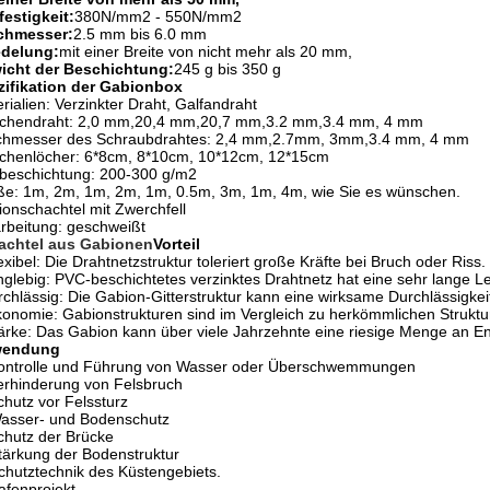
estigkeit:
380N/mm2 - 550N/mm2
chmesser:
2.5 mm bis 6.0 mm
edelung:
mit einer Breite von nicht mehr als 20 mm,
icht der Beschichtung:
245 g bis 350 g
zifikation der Gabionbox
rialien: Verzinkter Draht, Galfandraht
chendraht: 2,0 mm,20,4 mm,20,7 mm,3.2 mm,3.4 mm, 4 mm
chmesser des Schraubdrahtes: 2,4 mm,2.7mm, 3mm,3.4 mm, 4 mm
chenlöcher: 6*8cm, 8*10cm, 10*12cm, 12*15cm
beschichtung: 200-300 g/m2
e: 1m, 2m, 1m, 2m, 1m, 0.5m, 3m, 1m, 4m, wie Sie es wünschen.
onschachtel mit Zwerchfell
rbeitung: geschweißt
achtel aus Gabionen
Vorteil
exibel: Die Drahtnetzstruktur toleriert große Kräfte bei Bruch oder Riss.
glebig: PVC-beschichtetes verzinktes Drahtnetz hat eine sehr lange Le
chlässig: Die Gabion-Gitterstruktur kann eine wirksame Durchlässigkeit
onomie: Gabionstrukturen sind im Vergleich zu herkömmlichen Strukt
ärke: Das Gabion kann über viele Jahrzehnte eine riesige Menge an E
endung
Kontrolle und Führung von Wasser oder Überschwemmungen
erhinderung von Felsbruch
chutz vor Felssturz
Wasser- und Bodenschutz
chutz der Brücke
tärkung der Bodenstruktur
chutztechnik des Küstengebiets.
afenprojekt