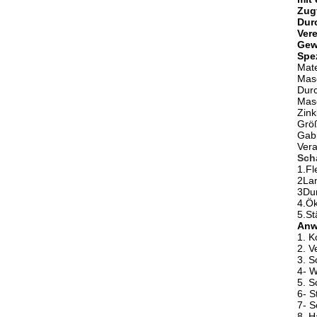
Zugf
Dur
Ver
Gew
Spe
Mate
Mas
Dur
Mas
Zink
Größ
Gabi
Vera
Sch
1.Fl
2Lan
3Dur
4.Ök
5.St
Anw
1. 
2. V
3. S
4- 
5. S
6- S
7- S
8. H