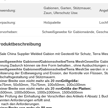
Gabionen, Garten, Stützmauer, 
nwendung:
Angel
Zaun, Uferschutz Usw.
erpackung:
Holzpalette
Lochf
ervorheben:
Schweißgewebe für Gabionwände
, 
Geschw
roduktbeschreibung
Sale China Supplier Welded Gabion mit Geotextil für Schutz, Terra Me
weißgeweihte Gabionen
/
Gabionscheibe
/
Terra Mesh
Geweißte Gabio
nung.Dadurch können sie ihre Form behalten., ohne Ausbuchtungen un
weißgeweihte Gabionen
/
Gabionscheibe
/
Terra Mesh
Sie werden in v
ilisierung der Erdbewegung und Erosion, der Kontrolle von Flüssen, S
schaftsgestaltung und Stützmauern.
einer Breite von nicht mehr als 20 mm
Grillgröße:
5x75mm, 50x50mm, 75x75mm, 100x50mm, 100x100mm
einer Breite von nicht mehr als 20 mm
Größe der Platten:
x500mm, 1000x500mm, 1000x1000mm, 1500x500mm
der Prüfung der Einhaltung der Vorschriften des Artikels 4 Absatz 1 Buc
nnten Anforderungen erfüllt sind.
 nach den Anforderungen.
einer Breite von mehr als 50 mm,