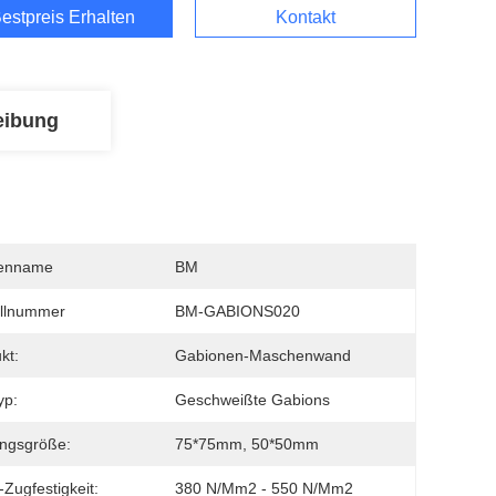
estpreis Erhalten
Kontakt
eibung
enname
BM
llnummer
BM-GABIONS020
kt:
Gabionen-Maschenwand
yp:
Geschweißte Gabions
ngsgröße:
75*75mm, 50*50mm
Zugfestigkeit:
380 N/mm2 - 550 N/mm2