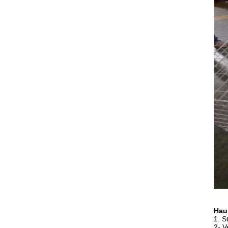
Hau
1. S
2- 