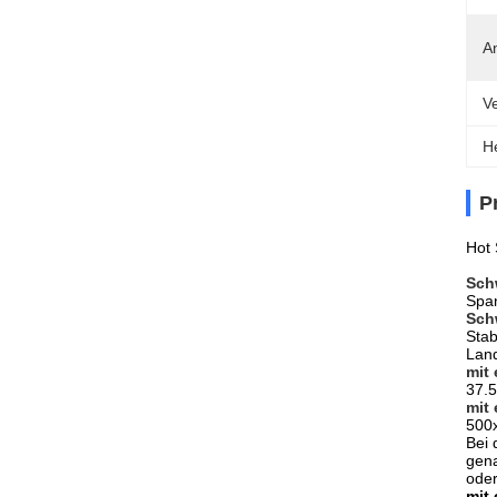
A
V
H
P
Hot 
Sch
Span
Sch
Stab
Land
mit 
37.
mit 
500
Bei 
gena
oder
mit 