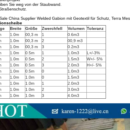
iben Sie weg von der Staubwand.
Straßenschutz.
Sale China Supplier Welded Gabion mit Geotextil für Schutz, Terra Me
ionscheibe
ge
Breite
Größe
Zwerchfell
Volumen
Toleranz
m
1.0m
00,3 m
1
0.6m3
m
1.0m
00,3 m
2
00,9 m3
m
1.0m
00,3 m
3
0.2m3
m
1.0m
0.5m
1
1.0m3
L+/-3%
m
1.0m
0.5m
2
1.5m3
W+/- 5%
m
1.0m
0.5m
3
2.0m3
H+/- 5%
m
1.0m
0.5m
0
1.0m3
m
1.0m
1.0m
0
1.5m3
m
1.0m
1.0m
1
2.0m3
m
1.0m
1.0m
2
3.0m3
m
1.0m
1.0m
3
4.0m3