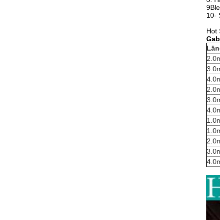
9Ble
10- 
Hot 
Gab
Län
2.0
3.0
4.0
2.0
3.0
4.0
1.0
1.0
2.0
3.0
4.0