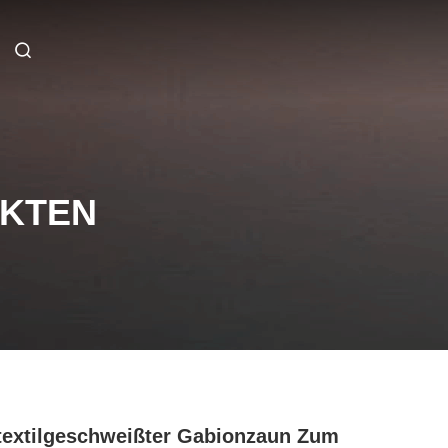
UKTEN
extilgeschweißter Gabionzaun Zum