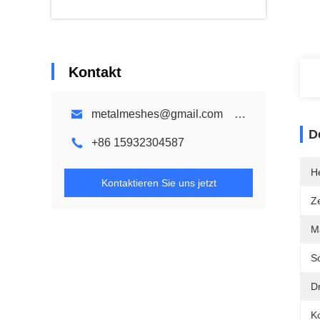
Kontakt
metalmeshes@gmail.com karen@bmmetalmesh.com
D
+86 15932304587
He
Kontaktieren Sie uns jetzt
Ze
Ma
Sc
D
K