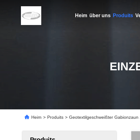
Heim
über uns
Produits
V
EINZ
Heim
>
Produits
>
Geotextilgeschweißter Gabionzaun
Produits