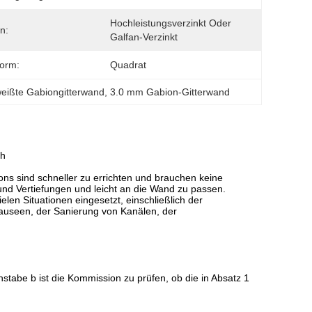
Hochleistungsverzinkt Oder 
n:
Galfan-Verzinkt
orm:
Quadrat
eißte Gabiongitterwand
, 
3.0 mm Gabion-Gitterwand
sh
ns sind schneller zu errichten und brauchen keine
d Vertiefungen und leicht an die Wand zu passen.
ielen Situationen eingesetzt, einschließlich der
tauseen, der Sanierung von Kanälen, der
hstabe b ist die Kommission zu prüfen, ob die in Absatz 1