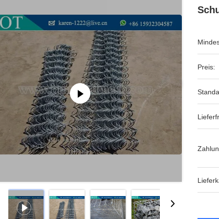
Schu
Mindes
Preis:
Standa
Lieferfr
Zahlu
Lieferk