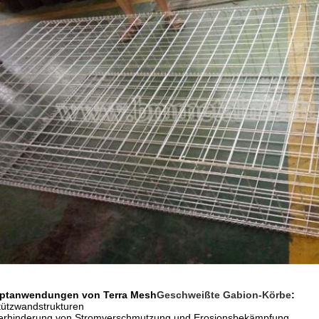
ptanwendungen von Terra Mesh
Geschweißte Gabion-Körbe
:
tützwandstrukturen
Verhinderung von Stromverschmutzung und Erosionsbekämpfung