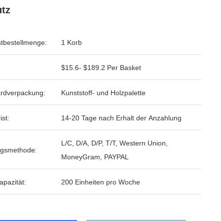
tz
tbestellmenge:
1 Korb
$15.6- $189.2 Per Basket
rdverpackung:
Kunststoff- und Holzpalette
ist:
14-20 Tage nach Erhalt der Anzahlung
L/C, D/A, D/P, T/T, Western Union,
ngsmethode:
MoneyGram, PAYPAL
apazität:
200 Einheiten pro Woche