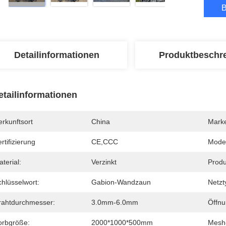
B
Detailinformationen
Produktbeschr
etailinformationen
rkunftsort
China
Mark
rtifizierung
CE,CCC
Mode
terial:
Verzinkt
Produ
hlüsselwort:
Gabion-Wandzaun
Netzt
rahtdurchmesser:
3.0mm-6.0mm
Öffnu
orbgröße:
2000*1000*500mm
Mesh-