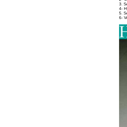
3. S
4- H
5. 
6- V