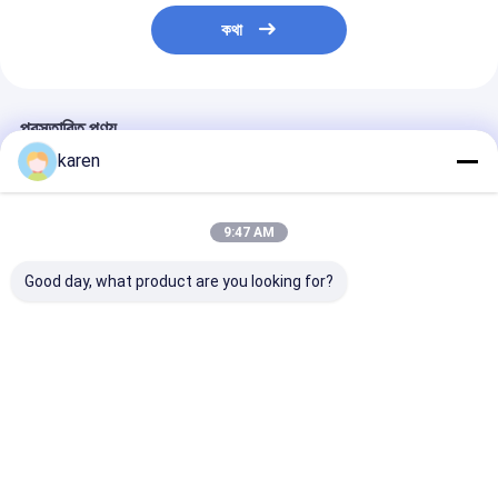
কথা
প্রস্তাবিত পণ্য
karen
9:47 AM
Good day, what product are you looking for?
গ্যালভানাইজড গ্যাবিওন
স্থাপত্য সজ্জাসংক্রান্ত গ্যাবিওন
1x0.5x1M ভাঁজযোগ
বাস্কেটস ওয়েল্ডেড জাল | রক-
প্রাচীরের জন্য স্ট্যান্ডার্ড স্টোন
প্রতিরোধী উচ্চ প্রসার্য
স্টোন ওয়াল
গ্যাবিওন বাস্কেট টেরা মেশ
সমর্থন দেয়াল জন্য
বক্স
ভালো দাম
ভালো দাম
ভালো দাম