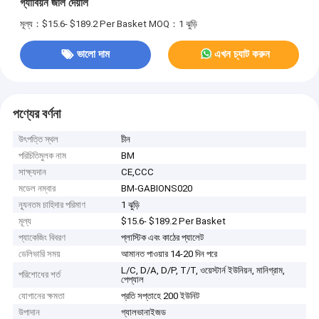
গ্যাবিয়ন জাল দেয়াল
মূল্য：$15.6- $189.2 Per Basket
MOQ：1 ঝুড়ি
ভালো দাম
এখন চ্যাট করুন
পণ্যের বর্ণনা
উৎপত্তি স্থল
চীন
পরিচিতিমুলক নাম
BM
সাক্ষ্যদান
CE,CCC
মডেল নম্বার
BM-GABIONS020
ন্যূনতম চাহিদার পরিমাণ
1 ঝুড়ি
মূল্য
$15.6- $189.2 Per Basket
প্যাকেজিং বিবরণ
প্লাস্টিক এবং কাঠের প্যালেট
ডেলিভারি সময়
আমানত পাওয়ার 14-20 দিন পরে
L/C, D/A, D/P, T/T, ওয়েস্টার্ন ইউনিয়ন, মানিগ্রাম,
পরিশোধের শর্ত
পেপ্যাল
যোগানের ক্ষমতা
প্রতি সপ্তাহে 200 ইউনিট
উপাদান
গ্যালভানাইজড