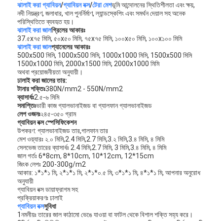
ঝালাই করা গ্যাবিয়ন
/
গ্যাবিয়ন বক্স
/
টেরা মেশ
ভূমি আন্দোলনের স্থিতিশীলতা এবং ক্ষয়,
নদী নিয়ন্ত্রণ, জলাধার, খাল পুনর্নির্মাণ, ল্যান্ডস্কেপিং এবং সমর্থন দেয়াল সহ অনেক
পরিস্থিতিতে ব্যবহৃত হয়।
ঝালাই করা জাল
গ্রিলের আকারঃ
37.৫x৭৫ মিমি, ৫০x৫০ মিমি, ৭৫x৭৫ মিমি, ১০০x৫০ মিমি, ১০০x১০০ মিমি
ঝালাই করা জাল
প্যানেলের আকারঃ
500x500 মিমি, 1000x500 মিমি, 1000x1000 মিমি, 1500x500 মিমি
1500x1000 মিমি, 2000x1500 মিমি, 2000x1000 মিমি
অথবা প্রয়োজনীয়তা অনুযায়ী।
ঢালাই করা জালের তার:
টানার শক্তিঃ
380N/mm2 - 550N/mm2
ব্যাসার্ধঃ
2.৫-৬ মিমি
সমাপ্তিঃ
ভারী কাজ গ্যালভানাইজড বা গ্যালফান গ্যালভানাইজড
লেপ ওজনঃ
২৪৫-৩৫০ গ্রাম
গ্যাবিয়ন বক্স স্পেসিফিকেশন
উপকরণ: গ্যালভানাইজড তার,গালফান তার
মেশ ওয়্যারঃ ২.০ মিমি,2.4 মিমি,2.7 মিমি,3.২ মিমি,3.৪ মিমি, ৪ মিমি
সেলভেজ তারের ব্যাসার্ধঃ 2.4 মিমি,2.7 মিমি, 3 মিমি,3.৪ মিমি, ৪ মিমি
জাল গর্তঃ 6*8cm, 8*10cm, 10*12cm, 12*15cm
জিংক লেপঃ 200-300g/m2
আকার: ১*১*১ মি, ২*১*১ মি, ২*১*০.৫ মি, ৩*১*১ মি, ৪*১*১ মি, আপনার অনুরোধ
অনুযায়ী
গ্যাবিয়ন বক্স ডায়াফ্রাগম সহ
প্রক্রিয়াকরণঃ ঢালাই
গ্যাবিয়ন বক্স
সুবিধা
1নমনীয়ঃ তারের জাল কাঠামো ভেঙে যাওয়া বা ফাটল থেকে বিশাল শক্তি সহ্য করে।