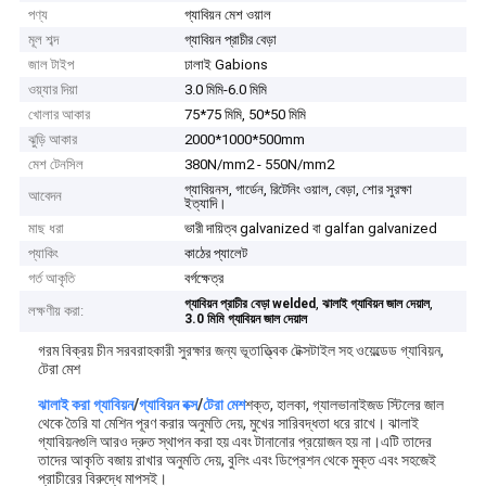
পণ্য
গ্যাবিয়ন মেশ ওয়াল
মূল শব্দ
গ্যাবিয়ন প্রাচীর বেড়া
জাল টাইপ
ঢালাই Gabions
ওয়্যার দিয়া
3.0 মিমি-6.0 মিমি
খোলার আকার
75*75 মিমি, 50*50 মিমি
ঝুড়ি আকার
2000*1000*500mm
মেশ টেনসিল
380N/mm2 - 550N/mm2
গ্যাবিয়নস, গার্ডেন, রিটেনিং ওয়াল, বেড়া, শোর সুরক্ষা
আবেদন
ইত্যাদি।
মাছ ধরা
ভারী দায়িত্ব galvanized বা galfan galvanized
প্যাকিং
কাঠের প্যালেট
গর্ত আকৃতি
বর্গক্ষেত্র
,
,
গ্যাবিয়ন প্রাচীর বেড়া welded
ঝালাই গ্যাবিয়ন জাল দেয়াল
লক্ষণীয় করা:
3.0 মিমি গ্যাবিয়ন জাল দেয়াল
গরম বিক্রয় চীন সরবরাহকারী সুরক্ষার জন্য ভূতাত্ত্বিক টেক্সটাইল সহ ওয়েল্ডেড গ্যাবিয়ন,
টেরা মেশ
ঝালাই করা গ্যাবিয়ন
/
গ্যাবিয়ন বক্স
/
টেরা মেশ
শক্ত, হালকা, গ্যালভানাইজড স্টিলের জাল
থেকে তৈরি যা মেশিন পূরণ করার অনুমতি দেয়, মুখের সারিবদ্ধতা ধরে রাখে। ঝালাই
গ্যাবিয়নগুলি আরও দ্রুত স্থাপন করা হয় এবং টানানোর প্রয়োজন হয় না।এটি তাদের
তাদের আকৃতি বজায় রাখার অনুমতি দেয়, বুলিং এবং ডিপ্রেশন থেকে মুক্ত এবং সহজেই
প্রাচীরের বিরুদ্ধে মাপসই।