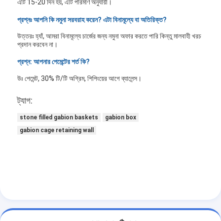
এটি 15-20 দিন হয়, এটি পরিমাণ অনুযায়ী।
প্রশ্নঃ আপনি কি নমুনা সরবরাহ করেন? এটা বিনামূল্যে বা অতিরিক্ত?
উত্তরঃ হ্যাঁ, আমরা বিনামূল্যে চার্জের জন্য নমুনা অফার করতে পারি কিন্তু মালবাহী খরচ
প্রদান করবেন না।
প্রশ্ন: আপনার পেমেন্টের শর্ত কি?
উঃ পেমেন্ট, 30% টি/টি অগ্রিম, শিপিংয়ের আগে ব্যালেন্স।
ট্যাগ:
stone filled gabion baskets
gabion box
gabion cage retaining wall