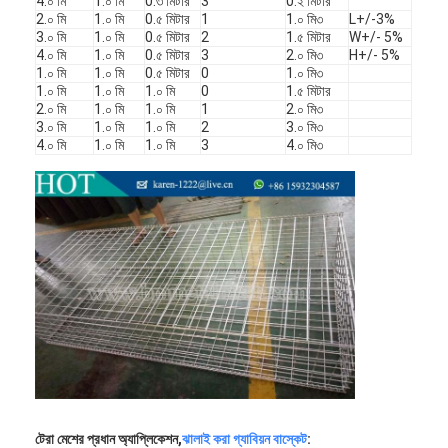
4.০ মি
1.০ মি
0.৩ মিটার
3
0.২ মিটার
কারখানা ভ্রমণ
2.০ মি
1.০ মি
0.৫ মিটার
1
1.০ মি৩
L+/-3%
3.০ মি
1.০ মি
0.৫ মিটার
2
1.৫ মিটার
W+/- 5%
4.০ মি
1.০ মি
0.৫ মিটার
3
2.০ মি৩
H+/- 5%
মান নিয়ন্ত্রণ
1.০ মি
1.০ মি
0.৫ মিটার
0
1.০ মি৩
1.০ মি
1.০ মি
1.০ মি
0
1.৫ মিটার
আমাদের সাথে যোগাযোগ করুন
2.০ মি
1.০ মি
1.০ মি
1
2.০ মি৩
3.০ মি
1.০ মি
1.০ মি
2
3.০ মি৩
4.০ মি
1.০ মি
1.০ মি
3
4.০ মি৩
খবর
এখন চ্যাট করুন
স্টেইনলেস স্টীল এক্স টেন্ড মেশ
এক্সট্রুডার ফিল্টার স্ক্রিন
এক্সট্রুডার স্ক্রিন প্যাক
তারের দড়ি জাল
টেরা মেশের প্রধান অ্যাপ্লিকেশন,
ঝালাই করা গ্যাবিয়ন বাস্কেট
: