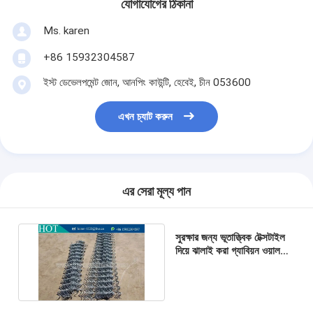
যোগাযোগের ঠিকানা
Ms. karen
+86 15932304587
ইস্ট ডেভেলপমেন্ট জোন, আনপিং কাউন্টি, হেবেই, চীন 053600
এখন চ্যাট করুন
এর সেরা মূল্য পান
সুরক্ষার জন্য ভূতাত্ত্বিক টেক্সটাইল
দিয়ে ঝালাই করা গ্যাবিয়ন ওয়াল
বেড়া টেরা গ্যাবিয়ন জাল দেয়াল