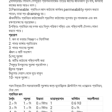
2দীর্ঘস্থায়ীঃ পিভিসি লেপযুক্ত গ্যালভানাইজড তারের জালের জীবনকাল খুব দীর্ঘ, জলবাহী
কাজের জন্য আরও ভাল।
3.Permeable: গ্যাবিওন জাল কাঠামো কার্যকর permeability প্রদান করতে
পারেন, তারা স্ব-draining হয়।
4অর্থনীতিঃ গ্যাবিয়ন কাঠামোগুলি প্রচলিত কাঠামোর তুলনায় খুব লাভজনক এবং কম
রক্ষণাবেক্ষণের প্রয়োজন।
5শক্তিঃ গ্যাবিয়ন বহু দশক ধরে বিপুল পরিমাণ শক্তি এবং শক্তিশালী টেনশন শোষণ
করতে পারে।
প্রয়োগ
1. জল বা বন্যার নিয়ন্ত্রণ ও নির্দেশিকা
2. পাথর ভাঙ্গার প্রতিরোধ
3. পাথর পতনের সুরক্ষা
4জল ও মাটি সংরক্ষণ
5সেতু সুরক্ষা
6. মাটির কাঠামো শক্তিশালী করা
7সমুদ্র উপকূলের সুরক্ষা প্রকৌশল।
8বন্দর প্রকল্প
9ধুলোর দেয়াল থেকে দূরে থাকুন
10- সড়ক সুরক্ষা।
বাড়ি
গরম বিক্রয় চীন সরবরাহকারী সুরক্ষার জন্য ভূতাত্ত্বিক টেক্সটাইল সহ ওয়েল্ডেড গ্যাবিয়ন,
টেরা মেশ
গ্যাবিয়ন বক্স
পণ্য
দৈর্ঘ্য
প্রস্থ
উচ্চতা
ডায়াফ্রাগাম
ভলিউম
সহনশীলতা
2.০ মি
1.০ মি
0.৩ মিটার
1
0.6 মি3
আমাদের সম্পর্কে
3.০ মি
1.০ মি
0.৩ মিটার
2
0.৯ মি.