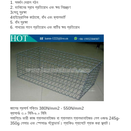
1. সমর্থন দেয়াল গঠন
প্যাডেল কোর্ট বেড়া
2. বর্তমানের স্রাব প্রতিরোধ এবং ক্ষয় নিয়ন্ত্রণ
3সেতু সুরক্ষা
বোনা তারের জাল
4হাইড্রোলিক কাঠামো, বাঁধ এবং ক্যালভার্ট
5. বাঁধ সুরক্ষা
6. পাথরের পতন প্রতিরোধ এবং মাটির ক্ষয় প্রতিরোধ
পাথরের গ্যাবিয়ন বাস্কেট
স্থাপত্য ধাতু জাল
অ্যালুমিনিয়াম চেইন ফ্লাই স্ক্রিন
জনসন স্ক্রিন ফিল্টার
ধাতু জাল বেড়া
মৌমাছির চাকের জাল
জালের প্রসার্য শক্তিঃ 380N/mm2 - 550N/mm2
ব্যাসার্ধঃ ৩.০ মিমি-৬.০ মিমি
সমাপ্তিঃ ভারী কাজ গ্যালভানাইজড বা গ্যালফান গ্যালভানাইজড লেপ ওজনঃ 245g-
350g লেসার এবং স্পেসারঃ স্ট্যান্ডার্ড। প্যাকিংঃ প্যালেটে প্যাক করা ফ্ল্যাট।