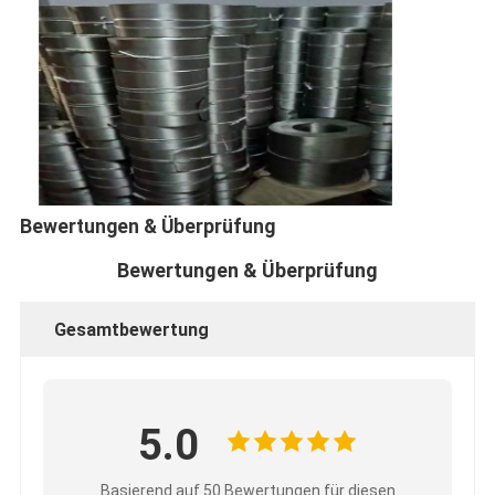
Fabrik Tour
Qualitätskontrolle
Kontakt
Nachrichten
Jetzt Chatten
Bewertungen & Überprüfung
Bewertungen & Überprüfung
X-Tend-Gitter aus Edelstahl
Gesamtbewertung
Extruder-Filtersieb
Extruder-Bildschirmpack
5.0
Drahtseil-Masche
Basierend auf 50 Bewertungen für diesen