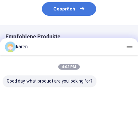
Gespräch
Empfohlene Produkte
karen
4:02 PM
Good day, what product are you looking for?
Edelstahl-
Wie kann man das
Filternetz aus
Extrudersiebfilter
Filternetz aus
Kunststoffext
für Pelletmaschinen
Edelstahl richtig
verwenden?
Bestpreis
Bestpreis
Bestprei