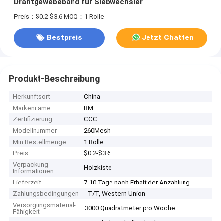
Drahtgewebeband für Siebwechsler
Preis：$0.2-$3.6
MOQ：1 Rolle
Bestpreis
Jetzt Chatten
Produkt-Beschreibung
Herkunftsort
China
Markenname
BM
Zertifizierung
CCC
Modellnummer
260Mesh
Min Bestellmenge
1 Rolle
Preis
$0.2-$3.6
Verpackung
Holzkiste
Informationen
Lieferzeit
7-10 Tage nach Erhalt der Anzahlung
Zahlungsbedingungen
T/T, Western Union
Versorgungsmaterial-
3000 Quadratmeter pro Woche
Fähigkeit