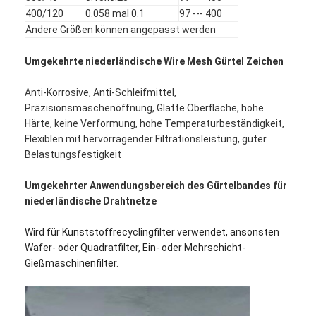
400/120
0.058 mal 0.1
97 --- 400
Andere Größen können angepasst werden
Umgekehrte niederländische Wire Mesh Gürtel Zeichen
Anti-Korrosive, Anti-Schleifmittel,
Präzisionsmaschenöffnung, Glatte Oberfläche, hohe
Härte, keine Verformung, hohe Temperaturbeständigkeit,
Flexiblen mit hervorragender Filtrationsleistung, guter
Belastungsfestigkeit
Umgekehrter Anwendungsbereich des Gürtelbandes für
niederländische Drahtnetze
Wird für Kunststoffrecyclingfilter verwendet, ansonsten
Startseite
Wafer- oder Quadratfilter, Ein- oder Mehrschicht-
Gießmaschinenfilter.
Produkte
Über uns