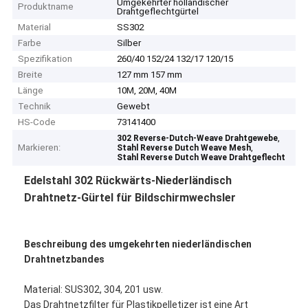
Umgekehrter holländischer
Produktname
Drahtgeflechtgürtel
Material
SS302
Farbe
Silber
Spezifikation
260/40 152/24 132/17 120/15
Breite
127 mm 157 mm
Länge
10M, 20M, 40M
Technik
Gewebt
HS-Code
73141400
,
302 Reverse-Dutch-Weave Drahtgewebe
Markieren:
,
Stahl Reverse Dutch Weave Mesh
Stahl Reverse Dutch Weave Drahtgeflecht
Edelstahl 302 Rückwärts-Niederländisch
Drahtnetz-Gürtel für Bildschirmwechsler
Beschreibung des umgekehrten niederländischen
Drahtnetzbandes
Material: SUS302, 304, 201 usw.
Das Drahtnetzfilter für Plastikpelletizer ist eine Art