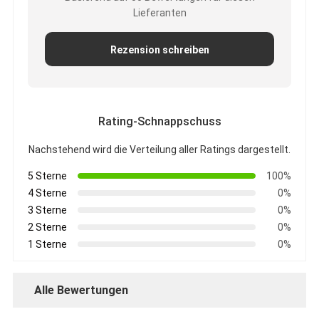
Padel-Fenster
Lieferanten
Gestricktes Drahtgeflecht
Rezension schreiben
Steingabonkorb
Architekturales Metallnetz
Rating-Schnappschuss
Aluminiumkettenfliegengitter
Nachstehend wird die Verteilung aller Ratings dargestellt.
Johnson-Siebfilter
5 Sterne
100%
4 Sterne
0%
Metallmaschenzaun
3 Sterne
0%
2 Sterne
0%
Bienenstocknetz
1 Sterne
0%
Alle Bewertungen