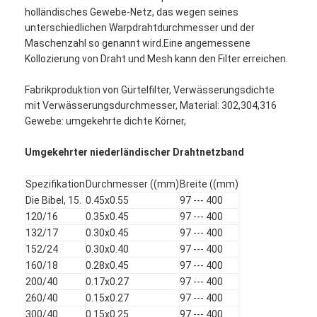
holländisches Gewebe-Netz, das wegen seines
unterschiedlichen Warpdrahtdurchmesser und der
Maschenzahl so genannt wird.Eine angemessene
Kollozierung von Draht und Mesh kann den Filter erreichen.
Fabrikproduktion von Gürtelfilter, Verwässerungsdichte
mit Verwässerungsdurchmesser, Material: 302,304,316
Gewebe: umgekehrte dichte Körner,
Umgekehrter niederländischer Drahtnetzband
Spezifikation
Durchmesser ((mm)
Breite ((mm)
Die Bibel, 15.
0.45x0.55
97 --- 400
120/16
0.35x0.45
97 --- 400
132/17
0.30x0.45
97 --- 400
152/24
0.30x0.40
97 --- 400
160/18
0.28x0.45
97 --- 400
200/40
0.17x0.27
97 --- 400
260/40
0.15x0.27
97 --- 400
300/40
0.15x0.25
97 --- 400