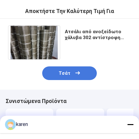
Αποκτήστε Την Καλύτερη Τιμή Για
Ατσάλι από ανοξείδωτο
χάλυβα 302 αντίστροφη
ολλανδική ζώνη πλέγματος
για αλλαγή οθόνης
Τσάτ
Συνιστώμενα Προϊόντα
karen