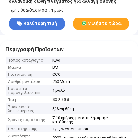
ολλανδική ζώνη πλέγματος για αλλαγή οθόνης
Τιμή：$0.2-$3.6
MOQ：1 ρολό
Καλύτερη τιμή
Μιλήστε τώρα.
Περιγραφή Προϊόντων
Τόπος καταγωγής
Κίνα
Μάρκα
BM
Πιστοποίηση
CCC
Αριθμό μοντέλου
260 Mesh
Ποσότητα
1 ρολό
παραγγελίας min
Τιμή
$0.2-$3.6
Συσκευασία
ξύλινη θήκη
λεπτομέρειες
7-10 ημέρες μετά τη λήψη της
Χρόνος παράδοσης
κατάθεσης
Όροι πληρωμής
T/T, Western Union
Δυνατότητα
3000 τετραγωνικά μέτρα την εβδομάδα