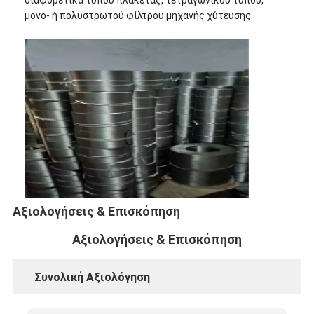
Γύρος εργοστασίων
μονο- ή πολυστρωτού φίλτρου μηχανής χύτευσης.
Ποιοτικός έλεγχος
επαφή
Νέα
Μιλήστε τώρα.
Χάλυβα από ανοξείδωτο χάλυβα
Αξιολογήσεις & Επισκόπηση
οθόνη φίλτρου εξωθητήρα
Αξιολογήσεις & Επισκόπηση
Συσκευή οθόνης εκχύλισης
Συνολική Αξιολόγηση
Πλέγμα σχοινιών καλωδίων