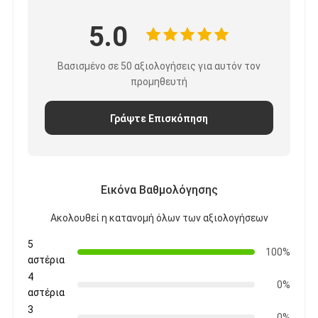
Φράχτης παδέλ
5.0
Πλεκτό συρμάτινο πλέγμα
Βασισμένο σε 50 αξιολογήσεις για αυτόν τον
Κουτί από πέτρα
προμηθευτή
Αρχιτεκτονικό μεταλλικό πλέγμα
Γράψτε Επισκόπηση
Οθόνη μυγών αλυσίδων αργιλίου
Φίλτρο οθόνης Johnson
Εικόνα Βαθμολόγησης
φράκτης πλέγματος μετάλλων
Ακολουθεί η κατανομή όλων των αξιολογήσεων
Διχτυωτή Κυψέλη Μελισσών
5
100%
αστέρια
4
0%
αστέρια
3
0%