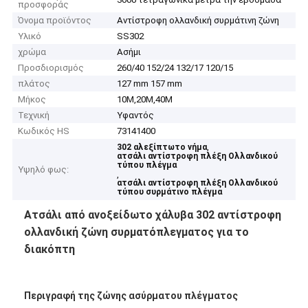
προσφοράς
Όνομα προϊόντος
Αντίστροφη ολλανδική συρμάτινη ζώνη
Υλικό
SS302
χρώμα
Ασήμι
Προσδιορισμός
260/40 152/24 132/17 120/15
πλάτος
127 mm 157 mm
Μήκος
10M,20M,40M
Τεχνική
Υφαντός
Κωδικός HS
73141400
,
302 αλεξίπτωτο νήμα
ατσάλι αντίστροφη πλέξη Ολλανδικού
τύπου πλέγμα
Υψηλό φως:
,
ατσάλι αντίστροφη πλέξη Ολλανδικού
τύπου συρμάτινο πλέγμα
Ατσάλι από ανοξείδωτο χάλυβα 302 αντίστροφη
ολλανδική ζώνη συρματόπλεγματος για το
διακόπτη
Περιγραφή της ζώνης ασύρματου πλέγματος