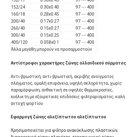
152/24
0.30x0.40
97 --- 400
160/18
0.28x0.45
97 --- 400
200/40
0.17x0.27
97 --- 400
260/40
0.15x0.27
97 --- 400
300/40
0.15x0.25
97 --- 400
400/120
0.058x0.1
97 --- 400
Άλλα μεγέθη μπορούν να προσαρμοστούν
Αντίστροφοι χαρακτήρες ζώνης ολλανδικού σύρματος
Αντι-βρωστική, αντι-βρωστική, ακριβής ανοίγματος
πλέγματος, ομαλή επιφάνεια, υψηλή σκληρότητα, χωρίς
παραμόρφωση, ανθεκτική σε υψηλές θερμοκρασίες,
ευέλικτη με εξαιρετικές επιδόσεις φιλτραρίσματος, καλή
Αρχική Σελίδα
αντοχή φορτίου
Προϊόντα
Εφαρμογή ζώνης αλεξίπτωτου αλεξίπτωτου
Σχετικά με εμάς
Χρησιμοποιείται για φίλτρο ανακύκλωσης πλαστικών,
διαφορετικά τύπου πλακέτας, τετραγωνικού τύπου,