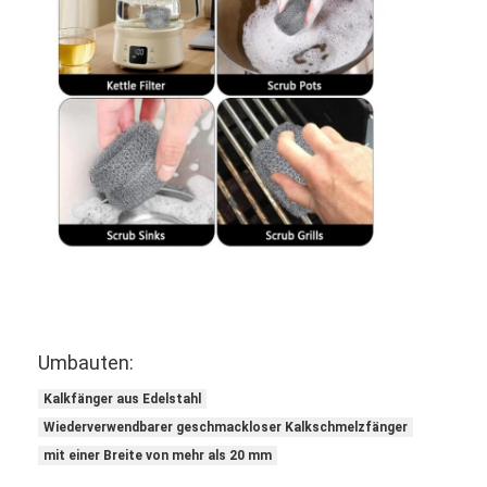
Padel-Fenster
Gestricktes Drahtgeflecht
Steingabonkorb
Architekturales Metallnetz
Aluminiumkettenfliegengitter
Johnson-Siebfilter
Metallmaschenzaun
Bienenstocknetz
Umbauten:
Kalkfänger aus Edelstahl
Wiederverwendbarer geschmackloser Kalkschmelzfänger
mit einer Breite von mehr als 20 mm