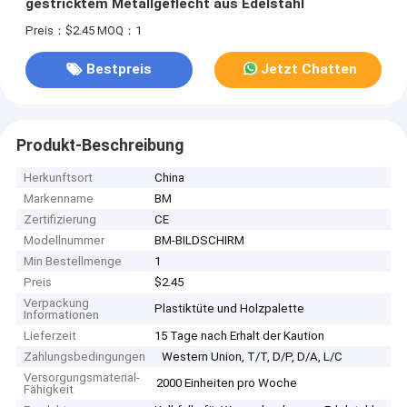
gestricktem Metallgeflecht aus Edelstahl
Preis：$2.45
MOQ：1
Bestpreis
Jetzt Chatten
Produkt-Beschreibung
Herkunftsort
China
Markenname
BM
Zertifizierung
CE
Modellnummer
BM-BILDSCHIRM
Min Bestellmenge
1
Preis
$2.45
Verpackung
Plastiktüte und Holzpalette
Informationen
Lieferzeit
15 Tage nach Erhalt der Kaution
Zahlungsbedingungen
Western Union, T/T, D/P, D/A, L/C
Versorgungsmaterial-
2000 Einheiten pro Woche
Fähigkeit