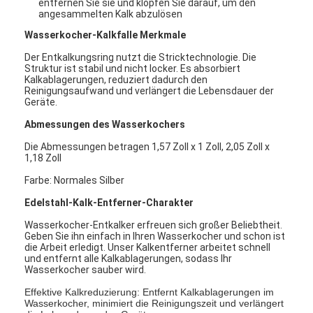
entfernen Sie sie und klopfen Sie darauf, um den
angesammelten Kalk abzulösen
Wasserkocher-Kalkfalle
Merkmale
Der Entkalkungsring nutzt die Stricktechnologie. Die
Struktur ist stabil und nicht locker. Es absorbiert
Kalkablagerungen, reduziert dadurch den
Reinigungsaufwand und verlängert die Lebensdauer der
Geräte.
Abmessungen des Wasserkochers
Die Abmessungen betragen 1,57 Zoll x 1 Zoll, 2,05 Zoll x
1,18 Zoll
Farbe: Normales Silber
Edelstahl-Kalk-Entferner-Charakter
Wasserkocher-Entkalker erfreuen sich großer Beliebtheit.
Startseite
Geben Sie ihn einfach in Ihren Wasserkocher und schon ist
die Arbeit erledigt. Unser Kalkentferner arbeitet schnell
und entfernt alle Kalkablagerungen, sodass Ihr
Produkte
Wasserkocher sauber wird.
Effektive Kalkreduzierung: Entfernt Kalkablagerungen im
Über uns
Wasserkocher, minimiert die Reinigungszeit und verlängert