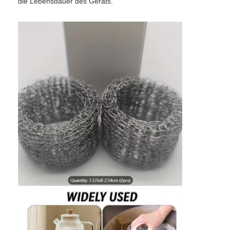
die Lebensdauer des Geräts.
Fabrik Tour
Qualitätskontrolle
Kontakt
Nachrichten
Jetzt Chatten
X-Tend-Gitter aus Edelstahl
Extruder-Filtersieb
Extruder-Bildschirmpack
Drahtseil-Masche