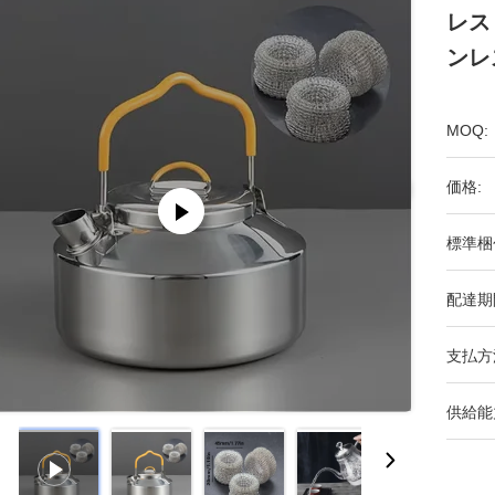
レス
ンレ
MOQ:
価格:
標準梱
配達期
支払方
供給能