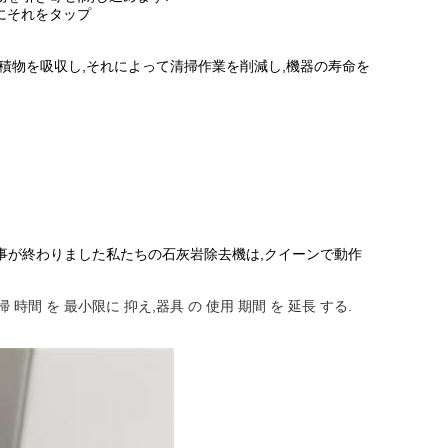
にそれをタップ
積物を吸収し,それによって清掃作業を削減し,機器の寿命を
仕事が終わりました私たちの石灰岩除去機は,クイーンで動作
清掃 時間 を 最小限に 抑え,器具 の 使用 期間 を 延長 する.