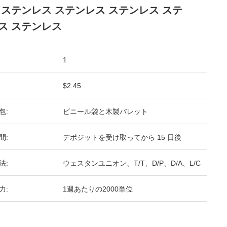
 ステンレス ステンレス ステンレス ステ
ス ステンレス
1
$2.45
包:
ビニール袋と木製パレット
間:
デポジットを受け取ってから 15 日後
法:
ウェスタンユニオン、T/T、D/P、D/A、L/C
力:
1週あたりの2000単位