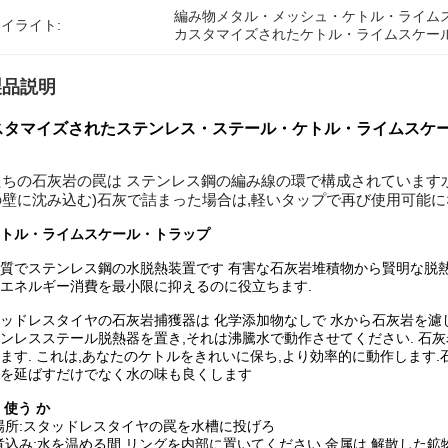
編み物メタル・メッシュ・ケトル・ライム
イライト:
カスタマイズされたケトル・ライムスケー
製品説明
スタマイズされたステンレス・ステール・ケトル・ライムスケ
たちの石灰岩の罠は ステンレス鋼の編み線の環で構成されています
の壁に沈み込む)石灰で詰まった場合は,軽いタップで再び使用可能に
トル・ライムスケール・トラップ
質でステンレス鋼の水脱熱装置です 有害な石灰岩堆積物から賢明な脱熱
エネルギー消費を最小限に抑えるのに役立ちます.
ッドレスタイヤの石灰岩捕獲器は 化学添加物なしで 水から石灰岩を
ンレスステール脱熱器を置き,それは沸騰水で動作させてください. 石灰
ます. これは,あなたのケトルをきれいに保ち,より効率的に動作します
を延ばすだけでなく水の味も良くします
 使う か
場所:
スタッドレスタイヤの罠を水槽に投げろ
煮込み:
水を温める間 リングを内部に置いてください.金属は 解散した鉱