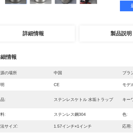
詳細情報
製品説明
詳細情報
起源の場所
中国
ブラ
証明
CE
モデ
品:
ステンレスケトル 水垢トラップ
キー
料:
ステンレス鋼304
色:
法サイズ:
1.57インチ×1インチ
応用: