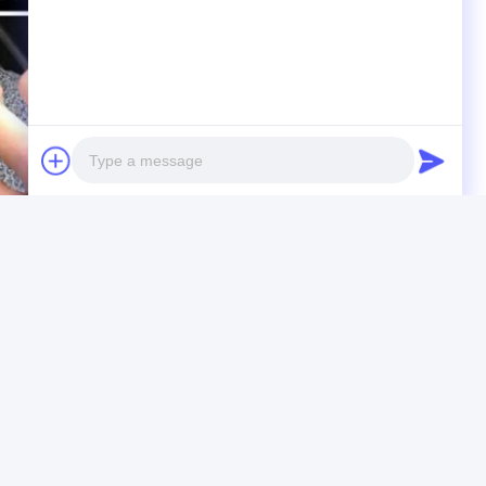
Photo
Video Call
Audio Call