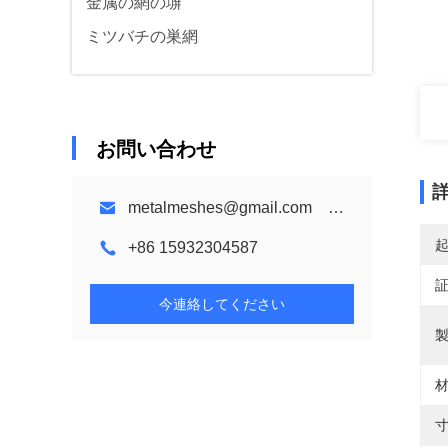
金属の網の塀
ミツバチの巣網
お問い合わせ
metalmeshes@gmail.com karen@bmmetalmesh.com
+86 15932304587
今連絡してください
製
材
寸