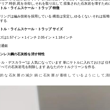
クリア:
時折,罠を冷却し,それを取り出して,収集された石灰岩を壊すため
トル・ライムスケール・トラップ
特徴
リングは編み技術を採用している.構造は安定し,ゆるくない.それは垢堆
する.
トル・ライムスケール・トラップ サイズ
ズは1.57イン × 1インチ 2.05イン × 1.18インチ
普通銀
ンレス鋼の石灰粉を消す特性
トル・デスカラー"は 人気になっています 単にケトルに入れておけば 
すべての石灰岩毛を削除します あなたのケトルクリーンを作る.
的 な 石灰 層 の 減少: 鍋 に 石灰 層 が 蓄積 し て いる よう に し て,