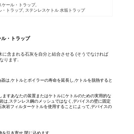
スケール・トラップ
, 
ル・トラップ
, 
ステンレスケトル 水垢トラップ
ール・トラップ
水に含まれる石灰を自分と結合させる (そうでなければ
なります.
器は,ケトルとボイラーの寿命を延長し,ケトルを脱熱すると
濾しますあなたの装置またはケトルにケトルのための実用的な
岩は,ステンレス鋼のメッシュではなく,デバイスの壁に固定
.石灰岩フィルターケトルを使用することによって,デバイスの
物を引き寄せ,閉じ込めます.