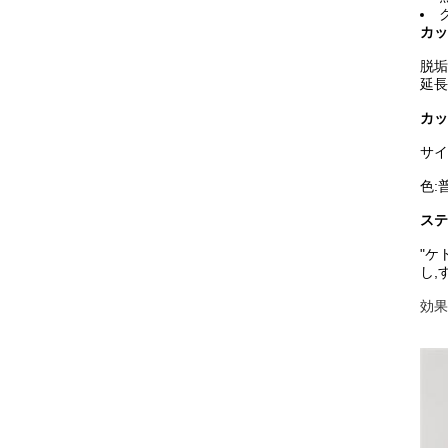
カッ
脱垢
延長
カッ
サイ
色:
ステ
"ケ
し,
効果