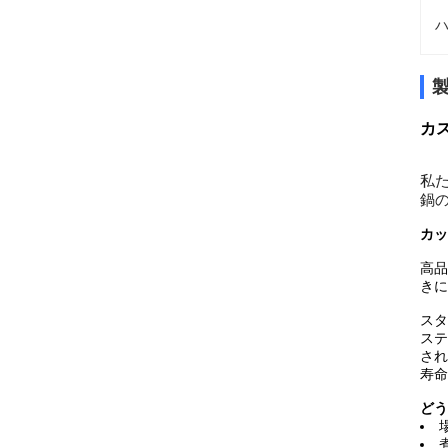
ハ
カ
私
鍋
カッ
高品
きに
スタ
ステ
され
寿命
どう