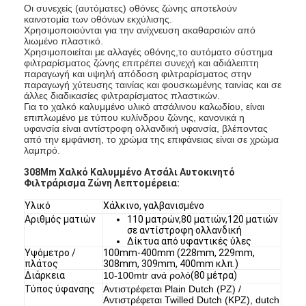
Οι συνεχείς (αυτόματες) οθόνες ζώνης αποτελούν
καινοτομία των οθόνων εκχύλισης.
Χρησιμοποιούνται για την ανίχνευση ακαθαρσιών από
λιωμένο πλαστικό.
Χρησιμοποιείται με αλλαγές οθόνης,το αυτόματο σύστημα
φιλτραρίσματος ζώνης επιτρέπει συνεχή και αδιάλειπτη
παραγωγή και υψηλή απόδοση φιλτραρίσματος στην
παραγωγή χύτευσης ταινίας και φουσκωμένης ταινίας και σε
άλλες διαδικασίες φιλτραρίσματος πλαστικών.
Για το χαλκό καλυμμένο υλικό ατσάλινου καλωδίου, είναι
επιπλωμένο με τύπου κυλίνδρου ζώνης, κανονικά η
υφανσία είναι αντίστροφη ολλανδική υφανσία, βλέποντας
από την εμφάνιση, το χρώμα της επιφάνειας είναι σε χρώμα
λαμπρό.
308Mm Χαλκό Καλυμμένο Ατσάλι Αυτοκινητό
Φιλτράρισμα Ζώνη Λεπτομέρεια:
Υλικό
Χάλκινο, γαλβανισμένο
Αριθμός ματιών
110 ματρών,80 ματιών,120 ματιών
σε αντίστροφη ολλανδική
Δίκτυα από υφαντικές ύλες
Υψόμετρο /
100mm-400mm (228mm, 229mm,
πλάτος
308mm, 309mm, 400mm κλπ.)
Διάρκεια
10-100mtr ανά ρολό
(80 μέτρα)
Τύπος ύφανσης
Αντιστρέφεται Plain Dutch (PZ) /
Αντιστρέφεται Twilled Dutch (KPZ), dutch