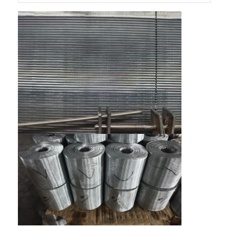
Φράχτης παδέλ
Πλεκτό συρμάτινο πλέγμα
Κουτί από πέτρα
Αρχιτεκτονικό μεταλλικό πλέγμα
Οθόνη μυγών αλυσίδων αργιλίου
Φίλτρο οθόνης Johnson
φράκτης πλέγματος μετάλλων
Διχτυωτή Κυψέλη Μελισσών