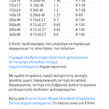
120x16
0.35x0.45
1.36
9.7-28
Γύρος εργοστασίων
132x17
0. 3x0.45
1.3
9.7-28
152x24
0.3x0.40
1.2
9.7-28
160x18
0.28x0.45
1.27
8-85
Ποιοτικός έλεγχος
200x40
0.15x0.27
0.7
8-130
260x40
0.15 x0.27
0.65
8-130
επαφή
300x40
0.15 x0.27
0.65
8-130
360x40
0.13 x0.27
0.6
8-130
Νέα
Ειδικές προδιαγραφές που μπορούμε να παράγουμε
Μιλήστε τώρα.
σύμφωνα με τις απαιτήσεις των πελατών.
Η γραμμή εξωθραυστήρα πλαστικών χρησιμοποιεί
αντίστροφο ολλανδικό πλέγμα
συρματοπλέγματος
Χαρακτηριστικά:
Χάλυβα από ανοξείδωτο χάλυβα
Με ομαλή επιφάνεια, υψηλή σκληρότητα, συνεχής
οθόνη φίλτρου εξωθητήρα
εργασία, χωρίς παραμόρφωση, αντοχή σε υψηλές
θερμοκρασίες, αντοχή στη διάβρωση, ευέλικτη εργασία
με εξαιρετικές επιδόσεις φιλτραρίσματος.
Συσκευή οθόνης εκχύλισης
Κάτω από r
Everse Dutch Weave Wire Mesh (Παράλληλο
Πλέγμα σχοινιών καλωδίων
δίκτυο συρματόπλεγματος)
Το πλάτος είναι για 97mm.