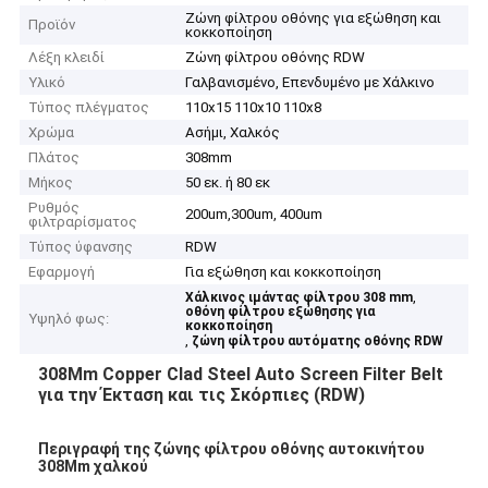
Ζώνη φίλτρου οθόνης για εξώθηση και
Προϊόν
κοκκοποίηση
Λέξη κλειδί
Ζώνη φίλτρου οθόνης RDW
Υλικό
Γαλβανισμένο, Επενδυμένο με Χάλκινο
Τύπος πλέγματος
110x15 110x10 110x8
Χρώμα
Ασήμι, Χαλκός
Πλάτος
308mm
Μήκος
50 εκ. ή 80 εκ
Ρυθμός
200um,300um, 400um
φιλτραρίσματος
Τύπος ύφανσης
RDW
Εφαρμογή
Για εξώθηση και κοκκοποίηση
,
Χάλκινος ιμάντας φίλτρου 308 mm
οθόνη φίλτρου εξώθησης για
Υψηλό φως:
κοκκοποίηση
,
ζώνη φίλτρου αυτόματης οθόνης RDW
308Mm Copper Clad Steel Auto Screen Filter Belt
για την Έκταση και τις Σκόρπιες (RDW)
Περιγραφή της ζώνης φίλτρου οθόνης αυτοκινήτου
308Mm χαλκού