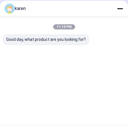
karen
11:19 PM
Good day, what product are you looking for?
50M Συνεχή ταινία
308Mmx50M
308Mm Αντίσ
φιλτραρίσματος
συνεχές φίλτρο
ολλανδική
από χαλκό
ζώνης για την
υφασμένη
επενδυμένο χάλυβα
ακρόαση πλαστικών
συρματόπλεκ
για την παραγωγή
και καουτσούκ
οθόνη γαλβαν
Καλύτερη τιμή
Καλύτερη τιμή
Καλύτερη 
πλαστικών
για αυτόματη 
εξορυκτών
οθόνης RDW
Αρχική
Περίπου
επαφή
Desktop
Σελίδα
εμείς
Site
Sitemap
Πολιτική απορρήτου
Ποιότητα
Χάλυβα από ανοξείδωτο χάλυβα
Κίνα
εργοστάσιο.Copyright © 2026 ANPING RUIBEI METAL MESH
FACTORY. All Rights Reserved.