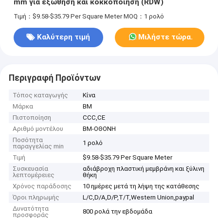
mm για εξώθηση και κοκκοποίηση (RDW)
Τιμή：$9.58-$35.79 Per Square Meter
MOQ：1 ρολό
Καλύτερη τιμή
Μιλήστε τώρα.
Περιγραφή Προϊόντων
Τόπος καταγωγής
Κίνα
Μάρκα
BM
Πιστοποίηση
CCC,CE
Αριθμό μοντέλου
BM-ΟΘΟΝΗ
Ποσότητα
1 ρολό
παραγγελίας min
Τιμή
$9.58-$35.79 Per Square Meter
Συσκευασία
αδιάβροχη πλαστική μεμβράνη και ξύλινη
λεπτομέρειες
θήκη
Χρόνος παράδοσης
10 ημέρες μετά τη λήψη της κατάθεσης
Όροι πληρωμής
L/C,D/A,D/P,T/T,Western Union,paypal
Δυνατότητα
800 ρολά την εβδομάδα
προσφοράς