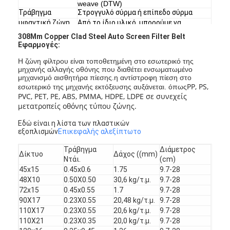
weave (DTW)
Τράβηγμα
Στρογγυλό σύρμα ή επίπεδο σύρμα
υφαντική ζώνη
Από το ίδιο υλικό, μπορούμε να
υφαίνουμε 2 τύπους: αντίστροφο
308Mm Copper Clad Steel Auto Screen Filter Belt
ολλανδικό και ολλανδικό.
Εφαρμογές:
χρώμα
Το ίδιο υλικό, αντίστροφο χρώμα
επιφάνειας
ολλανδικό-αργιλέντιο κίτρινο, για
Η ζώνη φίλτρου είναι τοποθετημένη στο εσωτερικό της
ολλανδικό υφαντικό-μαύρο χρώμα
μηχανής αλλαγής οθόνης που διαθέτει ενσωματωμένο
Κουτομεριζόμενα
Για το δίχτυ και το μέγεθος, μπορούμε
μηχανισμό αισθητήρα πίεσης.η αντίστροφη πίεση στο
να κάνουμε οποιοδήποτε ειδικό αίτημα.
PP, PS,
εσωτερικό της μηχανής εκτόξευσης αυξάνεται. όπως
PVC, PET, PE, ABS, PMMA, HDPE, LDPE σε συνεχείς
μετατροπείς οθόνης τύπου ζώνης.
Εδώ είναι η λίστα των πλαστικών
εξοπλισμών
Επικεφαλής αλεξίπτωτο
Τράβηγμα
Διάμετρος
Δίκτυο
Δάχος ((mm)
Ντάι.
(cm)
45x15
0.45x0.6
1.75
9.7-28
Αρχική Σελίδα
48X10
0.50X0.50
30,6 kg/τ.μ.
9.7-28
72x15
0.45x0.55
1.7
9.7-28
Προϊόντα
90X17
0.23Χ0.55
20,48 kg/τ.μ.
9.7-28
110X17
0.23Χ0.55
20,6 kg/τ.μ.
9.7-28
Σχετικά με εμάς
110X21
0.23Χ0.35
20,0 kg/τ.μ.
9.7-28