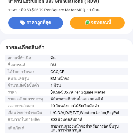
สําหรับ Extrusion และ Granulations ( RDW)
ราคา：$9.58-$35.79 Per Square Meter
MOQ：1 ม้วน
ราคาถูกที่สุด
จอทตอนนี้
รายละเอียดสินค้า
สถานที่กำเนิด
จีน
ชื่อแบรนด์
BM
ได้รับการรับรอง
CCC,CE
หมายเลขรุ่น
BM-หน้าจอ
จำนวนสั่งซื้อขั้นต่ำ
1 ม้วน
ราคา
$9.58-$35.79 Per Square Meter
รายละเอียดการบรรจุ
ฟิล์มพลาสติกกันน้ำและกล่องไม้
เวลาการส่งมอบ
10 วันหลังจากได้รับเงินมัดจำ
เงื่อนไขการชำระเงิน
L/C,D/A,D/P,T/T,Western Union,PayPal
สามารถในการผลิต
800 ม้วนต่อสัปดาห์
สายพานกรองหน้าจอสำหรับการอัดขึ้นรูป
ผลิตภัณฑ์
และการทำแกรนูล