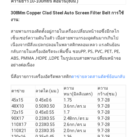
ความยาว
10-100mtrs ต่อม้วน
(80ม.)
Reversed Plain Dutch (PZ) / Reversed Twilled
ประเภท
Dutch (KPZ), ดัตช์ทอ (DTW)
308Mm Copper Clad Steel Auto Screen Filter Belt การใช้
การทอผ้า
งาน:
ลวด
ลวดกลมหรือลวดแบน
การทอผ้า
วัสดุชนิดเดียวกัน เราสามารถทอได้ 2 แบบ คือ
สายพานกรองติดตั้งอยู่ภายในเครื่องเปลี่ยนหน้าจอซึ่งมีกลไก
เข็มขัด
Reverse Dutch และ Dutch Type
เซ็นเซอร์ความดันในตัว เมื่อสายพานกรองอุดตันมากเกินไป
สีพื้นผิว
วัสดุชนิดเดียวกัน Reverse dutch - สีเหลืองทอง
เนื่องจากมีสิ่งแปลกปลอมในพลาสติกหลอมเหลว แรงดันย้อน
เหลือง , สำหรับผ้าทอ Dutch - สีดำ
PP, PS, PVC, PET, PE,
กลับภายในเครื่องอัดรีดจะเพิ่มขึ้น ชอบ
ถูกตัด
สำหรับตาข่ายและขนาดเราสามารถจัดทำตาม
ABS, PMMA ,HDPE ,LDPE ในรูปแบบสายพานเปลี่ยนหน้าจอ
ทอน
คำขอพิเศษใดก็ได้
อย่างต่อเนื่อง
นี่คือรายการเครื่องอัดรีดพลาสติก
ตาข่ายลวดสานดัตช์ย้อนกลับ
ความ
ความ
ตาข่าย
ลวดได (มม.)
หนา(มิลลิเมตร)
กว้าง(ซม.)
45x15
0.45x0.6
1.75
9.7-28
บ้าน
48X10
0.50X0.50
3.6กก./ตร.ม
9.7-28
72x15
0.45x0.55
1.7
9.7-28
ผลิตภัณฑ์
90X17
0.23X0.55
2.48กก./ตร.ม
9.7-28
110X17
0.23X0.55
2.6กก./ตร.ม
9.7-28
เกี่ยวกับเรา
110X21
0.23X0.35
2.0กก./ตร.ม
9.7-28
120x16
0.35x0.45
1.36
9.7-28