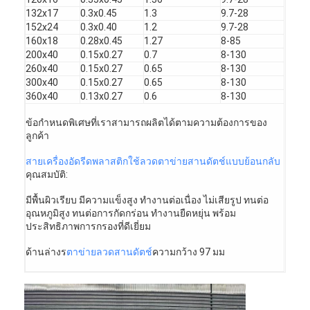
ทัวร์โรงงาน
132x17
0.3x0.45
1.3
9.7-28
152x24
0.3x0.40
1.2
9.7-28
160x18
0.28x0.45
1.27
8-85
ควบคุมคุณภาพ
200x40
0.15x0.27
0.7
8-130
260x40
0.15x0.27
0.65
8-130
ติดต่อเรา
300x40
0.15x0.27
0.65
8-130
360x40
0.13x0.27
0.6
8-130
ข่าว
ข้อกำหนดพิเศษที่เราสามารถผลิตได้ตามความต้องการของ
จอทตอนนี้
ลูกค้า
สายเครื่องอัดรีดพลาสติกใช้ลวดตาข่ายสานดัตช์แบบย้อนกลับ
คุณสมบัติ:
สแตนเลส X Tend Mesh
มีพื้นผิวเรียบ มีความแข็งสูง ทำงานต่อเนื่อง ไม่เสียรูป ทนต่อ
อุณหภูมิสูง ทนต่อการกัดกร่อน ทำงานยืดหยุ่น พร้อม
ประสิทธิภาพการกรองที่ดีเยี่ยม
สกรีนกรอง extruder
ด้านล่างร
ตาข่ายลวดสานดัตช์
ความกว้าง 97 มม
แพ็คหน้าจอเครื่องอัดรีด
ลวดสลิงตาข่าย