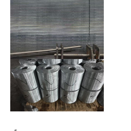
รั้วสนามปาเดล
ลวดตาข่ายถัก
กระเป๋าสตางค์กาวิออนหิน
ตาข่ายโลหะสถาปัตยกรรม
มุ้งลวดอลูมิเนียม
ตัวกรองหน้าจอจอห์นสัน
รั้วตาข่ายโลหะ
สายผึ้ง