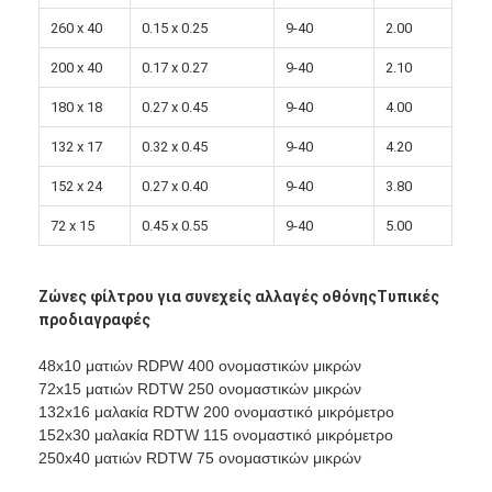
Γύρος εργοστασίων
260 x 40
0.15 x 0.25
9-40
2.00
200 x 40
0.17 x 0.27
9-40
2.10
Ποιοτικός έλεγχος
180 x 18
0.27 x 0.45
9-40
4.00
επαφή
132 x 17
0.32 x 0.45
9-40
4.20
Νέα
152 x 24
0.27 x 0.40
9-40
3.80
Μιλήστε τώρα.
72 x 15
0.45 x 0.55
9-40
5.00
Ζώνες φίλτρου για συνεχείς αλλαγές οθόνης
Τυπικές
Χάλυβα από ανοξείδωτο χάλυβα
προδιαγραφές
οθόνη φίλτρου εξωθητήρα
48x10 ματιών RDPW 400 ονομαστικών μικρών
72x15 ματιών RDTW 250 ονομαστικών μικρών
Συσκευή οθόνης εκχύλισης
132x16 μαλακία RDTW 200 ονομαστικό μικρόμετρο
152x30 μαλακία RDTW 115 ονομαστικό μικρόμετρο
Πλέγμα σχοινιών καλωδίων
250x40 ματιών RDTW 75 ονομαστικών μικρών