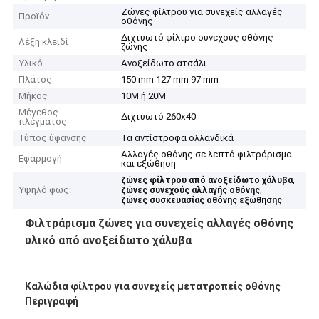
Ζώνες φίλτρου για συνεχείς αλλαγές
Προϊόν
οθόνης
Διχτυωτό φίλτρο συνεχούς οθόνης
Λέξη κλειδί
ζώνης
Υλικό
Ανοξείδωτο ατσάλι
Πλάτος
150 mm 127 mm 97 mm
Μήκος
10M ή 20M
Μέγεθος
Διχτυωτό 260x40
πλέγματος
Τύπος ύφανσης
Τα αντίστροφα ολλανδικά
Αλλαγές οθόνης σε λεπτό φιλτράρισμα
Εφαρμογή
και εξώθηση
,
ζώνες φίλτρου από ανοξείδωτο χάλυβα
Υψηλό φως:
,
ζώνες συνεχούς αλλαγής οθόνης
ζώνες συσκευασίας οθόνης εξώθησης
Φιλτράρισμα ζώνες για συνεχείς αλλαγές οθόνης
υλικό από ανοξείδωτο χάλυβα
Καλώδια φίλτρου για συνεχείς μετατροπείς οθόνης
Περιγραφή