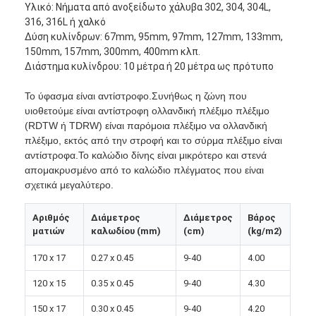
Υλικό: Νήματα από ανοξείδωτο χάλυβα 302, 304, 304L,
316, 316L ή χαλκό
Δύση κυλίνδρων: 67mm, 95mm, 97mm, 127mm, 133mm,
150mm, 157mm, 300mm, 400mm κλπ.
Διάστημα κυλίνδρου: 10 μέτρα ή 20 μέτρα ως πρότυπο
Το ύφασμα είναι αντίστροφο.Συνήθως η ζώνη που
υιοθετούμε είναι αντίστροφη ολλανδική πλέξιμο πλέξιμο
(RDTW ή TDRW) είναι παρόμοια πλέξιμο να ολλανδική
πλέξιμο, εκτός από την στροφή και το σύρμα πλέξιμο είναι
αντίστροφα.Το καλώδιο δίνης είναι μικρότερο και στενά
απομακρυσμένο από το καλώδιο πλέγματος που είναι
σχετικά μεγαλύτερο.
Αριθμός
Διάμετρος
Διάμετρος
Βάρος
ματιών
καλωδίου (mm)
(cm)
(kg/m2)
Αρχική Σελίδα
170 x 17
0.27 x 0.45
9-40
4.00
Προϊόντα
120 x 15
0.35 x 0.45
9-40
4.30
Σχετικά με εμάς
150 x 17
0.30 x 0.45
9-40
4.20