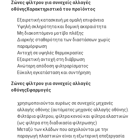
Ζώνες φίλτρου για συνεχείς αλλαγές
Φράχτης παδέλ
οθόνης
Χαρακτηριστικά του προϊόντος
Πλεκτό συρμάτινο πλέγμα
Εξαιρετική κατασκευή με ομαλή επιφάνεια
Υψηλή σκληρότητα και δομική ακεραιότητα
Κουτί από πέτρα
Μη διακοπτόμενο μοτίβο πλέξης
Διαρκής σταθερότητα των διαστάσεων χωρίς
Αρχιτεκτονικό μεταλλικό πλέγμα
παραμόρφωση
Αντοχή σε υψηλές θερμοκρασίες
Οθόνη μυγών αλυσίδων αργιλίου
Εξαιρετική αντοχή στη διάβρωση
Ανώτερη απόδοση φιλτραρίσματος
Εύκολη εγκατάσταση και συντήρηση
Φίλτρο οθόνης Johnson
Ζώνες φίλτρου για συνεχείς αλλαγές
φράκτης πλέγματος μετάλλων
οθόνης
Εφαρμογές
Διχτυωτή Κυψέλη Μελισσών
χρησιμοποιούνται ευρέως σε συνεχείς μηχανές
αλλαγής οθόνης (αυτόματες μηχανές αλλαγής οθόνης).
Φιλτάρια φίλτρου, φίλτρα κενού και φίλτρα ελαστικών
(ως φίλτρα στη διαδικασία φίλτρωσης)
Μεταξύ των κλάδων που ασχολούνται με την
παραγωγή πλαστικών είναι η εξωτερική επεξεργασία