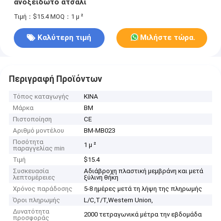
ανοξείδωτο ατσάλι
Τιμή：$15.4
MOQ：1 μ ²
Καλύτερη τιμή
Μιλήστε τώρα.
Περιγραφή Προϊόντων
Τόπος καταγωγής
ΚΙΝΑ
Μάρκα
BM
Πιστοποίηση
CE
Αριθμό μοντέλου
BM-MB023
Ποσότητα
1 μ ²
παραγγελίας min
Τιμή
$15.4
Συσκευασία
Αδιάβροχη πλαστική μεμβράνη και μετά
λεπτομέρειες
ξύλινη θήκη
Χρόνος παράδοσης
5-8 ημέρες μετά τη λήψη της πληρωμής
Όροι πληρωμής
L/C,T/T,Western Union,
Δυνατότητα
2000 τετραγωνικά μέτρα την εβδομάδα
προσφοράς