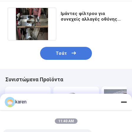
Ιμάντες φίλτρου για
συνεχείς αλλαγές οθόνης
από ανοξείδωτο ατσάλι
Τσάτ
Συνιστώμενα Προϊόντα
karen
11:40 AM